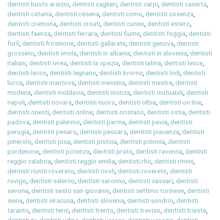
dentisti busto arsizio
,
dentisti cagliari
,
dentisti carpi
,
dentisti caserta
,
dentisti catania
,
dentisti cesena
,
dentisti como
,
dentisti cosenza
,
dentisti cremona
,
dentisti croati
,
dentisti cuneo
,
dentisti estero
,
dentisti faenza
,
dentisti ferrara
,
dentisti fiume
,
dentisti foggia
,
dentisti
forlì
,
dentisti frosinone
,
dentisti gallarate
,
dentisti genova
,
dentisti
grosseto
,
dentisti imola
,
dentisti in albania
,
dentisti in slovenia
,
dentisti
italiani
,
dentisti ivrea
,
dentisti la spezia
,
dentisti latina
,
dentisti lecce
,
dentisti lecco
,
dentisti legnano
,
dentisti livorno
,
dentisti lodi
,
dentisti
lucca
,
dentisti mantova
,
dentisti messina
,
dentisti mestre
,
dentisti
modena
,
dentisti moldavia
,
dentisti monza
,
dentisti mutuabili
,
dentisti
napoli
,
dentisti novara
,
dentisti nuoro
,
dentisti olbia
,
dentisti on line
,
dentisti onesti
,
dentisti online
,
dentisti oristano
,
dentisti ostia
,
dentisti
padova
,
dentisti palermo
,
dentisti parma
,
dentisti pavia
,
dentisti
perugia
,
dentisti pesaro
,
dentisti pescara
,
dentisti piacenza
,
dentisti
pinerolo
,
dentisti pisa
,
dentisti pistoia
,
dentisti polonia
,
dentisti
pordenone
,
dentisti potenza
,
dentisti prato
,
dentisti ravenna
,
dentisti
reggio calabria
,
dentisti reggio emilia
,
dentisti rho
,
dentisti rimini
,
dentisti riuniti rovereto
,
dentisti rivoli
,
dentisti rovereto
,
dentisti
rovigo
,
dentisti salerno
,
dentisti saronno
,
dentisti sassari
,
dentisti
savona
,
dentisti sesto san giovanni
,
dentisti settimo torinese
,
dentisti
siena
,
dentisti siracusa
,
dentisti slovenia
,
dentisti sondrio
,
dentisti
taranto
,
dentisti terni
,
dentisti trento
,
dentisti treviso
,
dentisti trieste
,
dentisti tv
,
dentisti udine
,
dentisti varese
,
dentisti venezia
,
dentisti