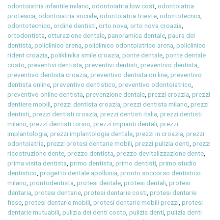
odontoiatria infantile milano
,
odontoiatria low cost
,
odontoiatria
protesica
,
odontoiatria sociale
,
odontoiatria trieste
,
odontotecnici
,
odontotecnico
,
ordine dentisti
,
orto nova
,
orto nova croazia
,
ortodontista
,
otturazione dentale
,
panoramica dentale
,
paura del
dentista
,
policlinico arena
,
policlinico odontoiatrico arena
,
policlinico
rident croazia
,
poliklinika smile croazia
,
ponte dentale
,
ponte dentale
costo
,
preventivi dentista
,
preventivi dentisti
,
preventivo dentista
,
preventivo dentista croazia
,
preventivo dentista on line
,
preventivo
dentista online
,
preventivo dentistico
,
preventivo odontoiatrico
,
preventivo online dentista
,
prevenzione dentale
,
prezzi croazia
,
prezzi
dentiere mobili
,
prezzi dentista croazia
,
prezzi dentista milano
,
prezzi
dentisti
,
prezzi dentisti croazia
,
prezzi dentisti italia
,
prezzi dentisti
milano
,
prezzi dentisti torino
,
prezzi impianti dentali
,
prezzi
implantologia
,
prezzi implantologia dentale
,
prezzi in croazia
,
prezzi
odontoiatria
,
prezzi protesi dentarie mobili
,
prezzi pulizia denti
,
prezzi
ricostruzione dente
,
prezzo dentista
,
prezzo devitalizzazione dente
,
prima visita dentista
,
primo dentista
,
primo dentisti
,
primo studio
dentistico
,
progetto dentale apollonia
,
pronto soccorso dentistico
milano
,
prontodentista
,
protesi dentale
,
protesi dentali
,
protesi
dentaria
,
protesi dentarie
,
protesi dentarie costi
,
protesi dentarie
fisse
,
protesi dentarie mobili
,
protesi dentarie mobili prezzi
,
protesi
dentarie mutuabili
,
pulizia dei denti costo
,
pulizia denti
,
pulizia denti