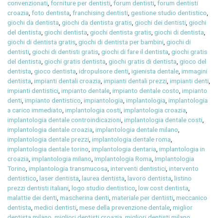
convenzionati
,
forniture per dentisti
,
forum dentisti
,
forum dentisti
croazia
,
foto dentista
,
franchising dentisti
,
gestione studio dentistico
,
giochi da dentista
,
giochi da dentista gratis
,
giochi dei dentisti
,
giochi
del dentista
,
giochi dentista
,
giochi dentista gratis
,
giochi di dentista
,
giochi di dentista gratis
,
giochi di dentista per bambini
,
giochi di
dentisti
,
giochi di dentisti gratis
,
giochi di fare il dentista
,
giochi gratis
del dentista
,
giochi gratis dentista
,
giochi gratis di dentista
,
gioco del
dentista
,
gioco dentista
,
idropulsore denti
,
igienista dentale
,
immagini
dentista
,
impianti dentali croazia
,
impianti dentali prezzi
,
impianti denti
,
impianti dentistici
,
impianto dentale
,
impianto dentale costo
,
impianto
denti
,
impianto dentistico
,
impiantologia
,
implantologia
,
implantologia
a carico immediato
,
implantologia costi
,
implantologia croazia
,
implantologia dentale controindicazioni
,
implantologia dentale costi
,
implantologia dentale croazia
,
implantologia dentale milano
,
implantologia dentale prezzi
,
implantologia dentale roma
,
implantologia dentale torino
,
implantologia dentaria
,
implantologia in
croazia
,
implantologia milano
,
Implantologia Roma
,
Implantologia
Torino
,
implantologia transmucosa
,
interventi dentistici
,
intervento
dentistico
,
laser dentista
,
laurea dentista
,
lavoro dentista
,
listino
prezzi dentisti italiani
,
logo studio dentistico
,
low cost dentista
,
malattie dei denti
,
mascherina denti
,
materiale per dentisti
,
meccanico
dentista
,
medici dentisti
,
mese della prevenzione dentale
,
miglior
dentista milano
,
migliori dentisti croazia
,
migliori dentisti milano
,