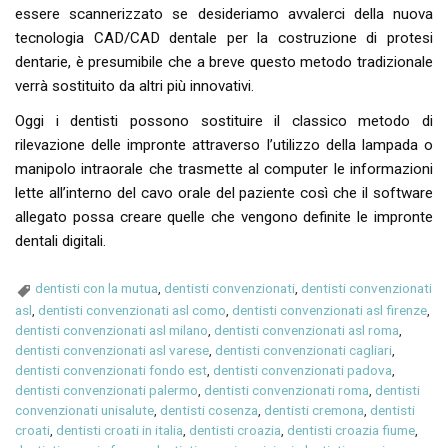
essere scannerizzato se desideriamo avvalerci della nuova
tecnologia CAD/CAD dentale per la costruzione di protesi
dentarie, è presumibile che a breve questo metodo tradizionale
verrà sostituito da altri più innovativi.
Oggi i dentisti possono sostituire il classico metodo di
rilevazione delle impronte attraverso l’utilizzo della lampada o
manipolo intraorale che trasmette al computer le informazioni
lette all’interno del cavo orale del paziente così che il software
allegato possa creare quelle che vengono definite le impronte
dentali digitali.
dentisti con la mutua
,
dentisti convenzionati
,
dentisti convenzionati
asl
,
dentisti convenzionati asl como
,
dentisti convenzionati asl firenze
,
dentisti convenzionati asl milano
,
dentisti convenzionati asl roma
,
dentisti convenzionati asl varese
,
dentisti convenzionati cagliari
,
dentisti convenzionati fondo est
,
dentisti convenzionati padova
,
dentisti convenzionati palermo
,
dentisti convenzionati roma
,
dentisti
convenzionati unisalute
,
dentisti cosenza
,
dentisti cremona
,
dentisti
croati
,
dentisti croati in italia
,
dentisti croazia
,
dentisti croazia fiume
,