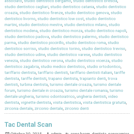
associato
,
studio dentistico bergamo
,
studio dentistico brescia
,
studio dentistico cagliari
,
studio dentistico catania
,
studio dentistico
croazia
,
studio dentistico firenze
,
studio dentistico genova
,
studio
dentistico livorno
,
studio dentistico low cost
,
studio dentistico
martini
,
studio dentistico mestre
,
studio dentistico milano
,
studio
dentistico modena
,
studio dentistico monza
,
studio dentistico napoli
,
studio dentistico padova
,
studio dentistico palermo
,
studio dentistico
parma
,
studio dentistico piccirillo
,
studio dentistico roma
,
studio
dentistico sorriso
,
studio dentistico torino
,
studio dentistico treviso
,
studio dentistico udine
,
studio dentistico varese
,
studio dentistico
venezia
,
studio dentistico verona
,
studio dentistico vicenza
,
studio
dentistico zagabria
,
studio medico dentistico
,
studio ortodontico
,
tariffario dentista
,
tariffario dentisti
,
tariffario dentisti italiani
,
tariffe
dentista
,
tariffe dentisti
,
trapano dentista
,
trapianto denti
,
trova
dentisti
,
turbina dentista
,
turismo dentale croazia
,
turismo dentale
forum
,
turismo dentale in croazia
,
turismo dentale romania
,
turismo
dentale ungheria
,
turismo odontoiatrico
,
ungheria dentisti
,
video
dentista
,
vignette dentista
,
visita dentistica
,
visita dentistica gratuita
,
zirconia dentale
,
zirconio dentale
,
zirconio denti
Tac Dental Scan
Ottobre 30, 2015
admin
cone beam
,
dentista
,
panoramica