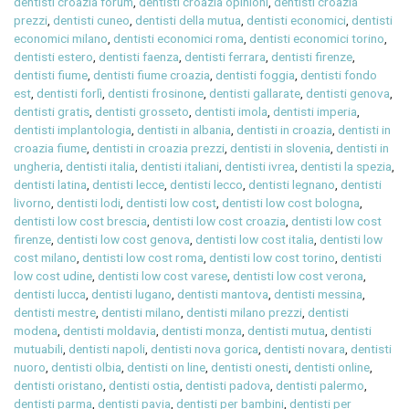
dentisti croazia forum
,
dentisti croazia opinioni
,
dentisti croazia
prezzi
,
dentisti cuneo
,
dentisti della mutua
,
dentisti economici
,
dentisti
economici milano
,
dentisti economici roma
,
dentisti economici torino
,
dentisti estero
,
dentisti faenza
,
dentisti ferrara
,
dentisti firenze
,
dentisti fiume
,
dentisti fiume croazia
,
dentisti foggia
,
dentisti fondo
est
,
dentisti forlì
,
dentisti frosinone
,
dentisti gallarate
,
dentisti genova
,
dentisti gratis
,
dentisti grosseto
,
dentisti imola
,
dentisti imperia
,
dentisti implantologia
,
dentisti in albania
,
dentisti in croazia
,
dentisti in
croazia fiume
,
dentisti in croazia prezzi
,
dentisti in slovenia
,
dentisti in
ungheria
,
dentisti italia
,
dentisti italiani
,
dentisti ivrea
,
dentisti la spezia
,
dentisti latina
,
dentisti lecce
,
dentisti lecco
,
dentisti legnano
,
dentisti
livorno
,
dentisti lodi
,
dentisti low cost
,
dentisti low cost bologna
,
dentisti low cost brescia
,
dentisti low cost croazia
,
dentisti low cost
firenze
,
dentisti low cost genova
,
dentisti low cost italia
,
dentisti low
cost milano
,
dentisti low cost roma
,
dentisti low cost torino
,
dentisti
low cost udine
,
dentisti low cost varese
,
dentisti low cost verona
,
dentisti lucca
,
dentisti lugano
,
dentisti mantova
,
dentisti messina
,
dentisti mestre
,
dentisti milano
,
dentisti milano prezzi
,
dentisti
modena
,
dentisti moldavia
,
dentisti monza
,
dentisti mutua
,
dentisti
mutuabili
,
dentisti napoli
,
dentisti nova gorica
,
dentisti novara
,
dentisti
nuoro
,
dentisti olbia
,
dentisti on line
,
dentisti onesti
,
dentisti online
,
dentisti oristano
,
dentisti ostia
,
dentisti padova
,
dentisti palermo
,
dentisti parma
,
dentisti pavia
,
dentisti per bambini
,
dentisti per