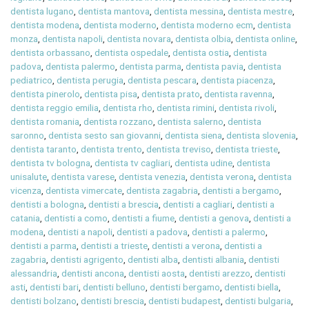
dentista lugano
,
dentista mantova
,
dentista messina
,
dentista mestre
,
dentista modena
,
dentista moderno
,
dentista moderno ecm
,
dentista
monza
,
dentista napoli
,
dentista novara
,
dentista olbia
,
dentista online
,
dentista orbassano
,
dentista ospedale
,
dentista ostia
,
dentista
padova
,
dentista palermo
,
dentista parma
,
dentista pavia
,
dentista
pediatrico
,
dentista perugia
,
dentista pescara
,
dentista piacenza
,
dentista pinerolo
,
dentista pisa
,
dentista prato
,
dentista ravenna
,
dentista reggio emilia
,
dentista rho
,
dentista rimini
,
dentista rivoli
,
dentista romania
,
dentista rozzano
,
dentista salerno
,
dentista
saronno
,
dentista sesto san giovanni
,
dentista siena
,
dentista slovenia
,
dentista taranto
,
dentista trento
,
dentista treviso
,
dentista trieste
,
dentista tv bologna
,
dentista tv cagliari
,
dentista udine
,
dentista
unisalute
,
dentista varese
,
dentista venezia
,
dentista verona
,
dentista
vicenza
,
dentista vimercate
,
dentista zagabria
,
dentisti a bergamo
,
dentisti a bologna
,
dentisti a brescia
,
dentisti a cagliari
,
dentisti a
catania
,
dentisti a como
,
dentisti a fiume
,
dentisti a genova
,
dentisti a
modena
,
dentisti a napoli
,
dentisti a padova
,
dentisti a palermo
,
dentisti a parma
,
dentisti a trieste
,
dentisti a verona
,
dentisti a
zagabria
,
dentisti agrigento
,
dentisti alba
,
dentisti albania
,
dentisti
alessandria
,
dentisti ancona
,
dentisti aosta
,
dentisti arezzo
,
dentisti
asti
,
dentisti bari
,
dentisti belluno
,
dentisti bergamo
,
dentisti biella
,
dentisti bolzano
,
dentisti brescia
,
dentisti budapest
,
dentisti bulgaria
,