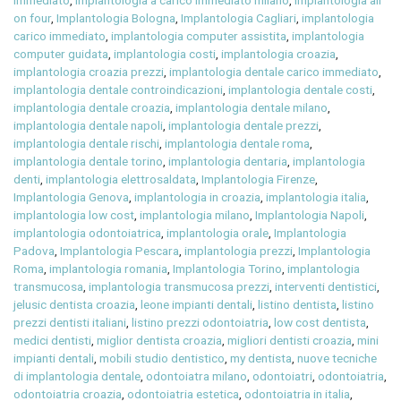
immediato
,
implantologia a carico immediato milano
,
implantologia all
on four
,
Implantologia Bologna
,
Implantologia Cagliari
,
implantologia
carico immediato
,
implantologia computer assistita
,
implantologia
computer guidata
,
implantologia costi
,
implantologia croazia
,
implantologia croazia prezzi
,
implantologia dentale carico immediato
,
implantologia dentale controindicazioni
,
implantologia dentale costi
,
implantologia dentale croazia
,
implantologia dentale milano
,
implantologia dentale napoli
,
implantologia dentale prezzi
,
implantologia dentale rischi
,
implantologia dentale roma
,
implantologia dentale torino
,
implantologia dentaria
,
implantologia
denti
,
implantologia elettrosaldata
,
Implantologia Firenze
,
Implantologia Genova
,
implantologia in croazia
,
implantologia italia
,
implantologia low cost
,
implantologia milano
,
Implantologia Napoli
,
implantologia odontoiatrica
,
implantologia orale
,
Implantologia
Padova
,
Implantologia Pescara
,
implantologia prezzi
,
Implantologia
Roma
,
implantologia romania
,
Implantologia Torino
,
implantologia
transmucosa
,
implantologia transmucosa prezzi
,
interventi dentistici
,
jelusic dentista croazia
,
leone impianti dentali
,
listino dentista
,
listino
prezzi dentisti italiani
,
listino prezzi odontoiatria
,
low cost dentista
,
medici dentisti
,
miglior dentista croazia
,
migliori dentisti croazia
,
mini
impianti dentali
,
mobili studio dentistico
,
my dentista
,
nuove tecniche
di implantologia dentale
,
odontoiatra milano
,
odontoiatri
,
odontoiatria
,
odontoiatria croazia
,
odontoiatria estetica
,
odontoiatria in italia
,