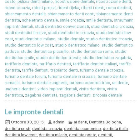
costo
,
pulizia denti milano
,
ricostruzione dentale
,
ricostruzione denti
,
rident croazia
,
rident prezzi
,
rident rijeka
,
rifarsi i denti
,
roma dentisti
,
sbiancamento dentale
,
sbiancamento denti costi
,
sbiancamento denti
dentista
,
scheletrato dentale
,
smile croazia
,
smile dentista
,
straumann
impianti dentali
,
studi dentistici convenzionati
,
studi dentistici croazia
,
studi dentistici firenze
,
studi dentistici in croazia
,
studi dentistici low
cost
,
studi dentistici milano
,
studio dentale
,
studio dentistico croazia
,
studio dentistico low cost
,
studio dentistico milano
,
studio dentistico
padova
,
studio dentistico piccirillo
,
studio dentistico roma
,
studio
dentistico smile
,
studio dentistico trieste
,
studio dentistico zagabria
,
tariffario dentista
,
tariffario dentisti
,
tariffario dentisti italiani
,
tariffe
dentista
,
tariffe dentisti
,
trapianto denti
,
turismo dentale croazia
,
turismo dentale forum
,
turismo dentale in croazia
,
turismo dentale
romania
,
turismo dentale ungheria
,
turismo odontoiatrico
,
un dente
,
ungheria dentisti
,
video impianti dentali
,
visita dentista
,
visita
dentistica
,
zagabria dentista
,
zagabria dentisti
,
zirconia dentale
Le impronte dentali
Ottobre 30, 2015
admin
ai denti
,
Dentista Bologna
,
dentista costi
,
dentista croazia
,
dentista economico
,
dentista italia
,
dentista low cost
,
dentista milano
,
dentista ponte
,
dentisti
,