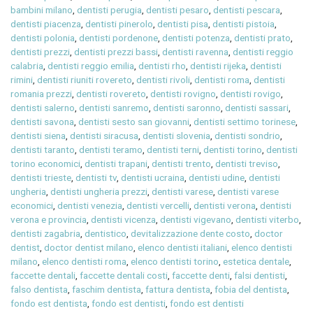
bambini milano
,
dentisti perugia
,
dentisti pesaro
,
dentisti pescara
,
dentisti piacenza
,
dentisti pinerolo
,
dentisti pisa
,
dentisti pistoia
,
dentisti polonia
,
dentisti pordenone
,
dentisti potenza
,
dentisti prato
,
dentisti prezzi
,
dentisti prezzi bassi
,
dentisti ravenna
,
dentisti reggio
calabria
,
dentisti reggio emilia
,
dentisti rho
,
dentisti rijeka
,
dentisti
rimini
,
dentisti riuniti rovereto
,
dentisti rivoli
,
dentisti roma
,
dentisti
romania prezzi
,
dentisti rovereto
,
dentisti rovigno
,
dentisti rovigo
,
dentisti salerno
,
dentisti sanremo
,
dentisti saronno
,
dentisti sassari
,
dentisti savona
,
dentisti sesto san giovanni
,
dentisti settimo torinese
,
dentisti siena
,
dentisti siracusa
,
dentisti slovenia
,
dentisti sondrio
,
dentisti taranto
,
dentisti teramo
,
dentisti terni
,
dentisti torino
,
dentisti
torino economici
,
dentisti trapani
,
dentisti trento
,
dentisti treviso
,
dentisti trieste
,
dentisti tv
,
dentisti ucraina
,
dentisti udine
,
dentisti
ungheria
,
dentisti ungheria prezzi
,
dentisti varese
,
dentisti varese
economici
,
dentisti venezia
,
dentisti vercelli
,
dentisti verona
,
dentisti
verona e provincia
,
dentisti vicenza
,
dentisti vigevano
,
dentisti viterbo
,
dentisti zagabria
,
dentistico
,
devitalizzazione dente costo
,
doctor
dentist
,
doctor dentist milano
,
elenco dentisti italiani
,
elenco dentisti
milano
,
elenco dentisti roma
,
elenco dentisti torino
,
estetica dentale
,
faccette dentali
,
faccette dentali costi
,
faccette denti
,
falsi dentisti
,
falso dentista
,
faschim dentista
,
fattura dentista
,
fobia del dentista
,
fondo est dentista
,
fondo est dentisti
,
fondo est dentisti