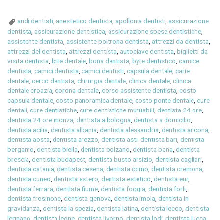
andi dentisti
,
anestetico dentista
,
apollonia dentisti
,
assicurazione
dentista
,
assicurazione dentistica
,
assicurazione spese dentistiche
,
assistente dentista
,
assistente poltrona dentista
,
attrezzi da dentista
,
attrezzi del dentista
,
attrezzi dentista
,
autoclave dentista
,
biglietti da
visita dentista
,
bite dentale
,
bona dentista
,
byte dentistico
,
camice
dentista
,
camici dentista
,
camici dentisti
,
capsula dentale
,
carie
dentale
,
cerco dentista
,
chirurgia dentale
,
clinica dentale
,
clinica
dentale croazia
,
corona dentale
,
corso assistente dentista
,
costo
capsula dentale
,
costo panoramica dentale
,
costo ponte dentale
,
cure
dentali
,
cure dentistiche
,
cure dentistiche mutuabili
,
dentista 24 ore
,
dentista 24 ore monza
,
dentista a bologna
,
dentista a domicilio
,
dentista acilia
,
dentista albania
,
dentista alessandria
,
dentista ancona
,
dentista aosta
,
dentista arezzo
,
dentista asti
,
dentista bari
,
dentista
bergamo
,
dentista biella
,
dentista bolzano
,
dentista bona
,
dentista
brescia
,
dentista budapest
,
dentista busto arsizio
,
dentista cagliari
,
dentista catania
,
dentista cesena
,
dentista como
,
dentista cremona
,
dentista cuneo
,
dentista estero
,
dentista estetico
,
dentista eur
,
dentista ferrara
,
dentista fiume
,
dentista foggia
,
dentista forli
,
dentista frosinone
,
dentista genova
,
dentista imola
,
dentista in
gravidanza
,
dentista la spezia
,
dentista latina
,
dentista lecco
,
dentista
legnano
,
dentista leone
,
dentista livorno
,
dentista lodi
,
dentista lucca
,