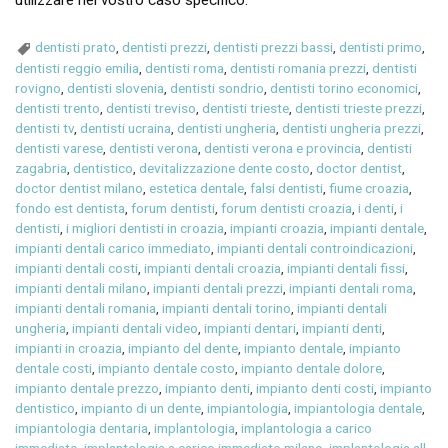
dentisti prato
,
dentisti prezzi
,
dentisti prezzi bassi
,
dentisti primo
,
dentisti reggio emilia
,
dentisti roma
,
dentisti romania prezzi
,
dentisti
rovigno
,
dentisti slovenia
,
dentisti sondrio
,
dentisti torino economici
,
dentisti trento
,
dentisti treviso
,
dentisti trieste
,
dentisti trieste prezzi
,
dentisti tv
,
dentisti ucraina
,
dentisti ungheria
,
dentisti ungheria prezzi
,
dentisti varese
,
dentisti verona
,
dentisti verona e provincia
,
dentisti
zagabria
,
dentistico
,
devitalizzazione dente costo
,
doctor dentist
,
doctor dentist milano
,
estetica dentale
,
falsi dentisti
,
fiume croazia
,
fondo est dentista
,
forum dentisti
,
forum dentisti croazia
,
i denti
,
i
dentisti
,
i migliori dentisti in croazia
,
impianti croazia
,
impianti dentale
,
impianti dentali carico immediato
,
impianti dentali controindicazioni
,
impianti dentali costi
,
impianti dentali croazia
,
impianti dentali fissi
,
impianti dentali milano
,
impianti dentali prezzi
,
impianti dentali roma
,
impianti dentali romania
,
impianti dentali torino
,
impianti dentali
ungheria
,
impianti dentali video
,
impianti dentari
,
impianti denti
,
impianti in croazia
,
impianto del dente
,
impianto dentale
,
impianto
dentale costi
,
impianto dentale costo
,
impianto dentale dolore
,
impianto dentale prezzo
,
impianto denti
,
impianto denti costi
,
impianto
dentistico
,
impianto di un dente
,
impiantologia
,
impiantologia dentale
,
impiantologia dentaria
,
implantologia
,
implantologia a carico