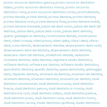
pronto soccorso dentistico genova
,
pronto soccorso dentistico
milano
,
pronto soccorso dentistico monza
,
pronto soccorso
dentistico roma
,
pronto soccorso dentistico torino
,
prontodentista
,
protesi dentale
,
protesi dentali
,
protesi dentaria
,
protesi dentarie
,
protesi dentarie costi
,
protesi dentarie fisse
,
protesi dentarie mobili
,
protesi dentarie mutuabili
,
pulizia dei denti costo
,
pulizia dei denti dal
dentista
,
pulizia denti
,
pulizia denti costo
,
pulizia denti dentista
,
quanto guadagna un dentista
,
ricostruzione dentale
,
ricostruzione
denti
,
rident croazia
,
rident prezzi
,
rident rijeka
,
rifare i denti
,
rifarsi i
denti
,
roma dentisti
,
sbiancamento dentale
,
sbiancamento denti costi
,
sbiancamento denti dal dentista
,
sbiancamento denti dentista
,
sbiancare i denti dal dentista
,
scheletrato dentale
,
sedazione
cosciente dentista
,
sedia dentista
,
segretaria studio dentistico
,
software dentisti
,
software per dentisti
,
software studio dentistico
,
specchietto dentista
,
specillo dentista
,
spese dentistiche
,
splintaggio
denti
,
stipendio dentista
,
strumenti da dentista
,
strumenti del dentista
,
strumenti dentista
,
strumenti dentistici
,
strumenti per dentisti
,
studi
dentistici convenzionati
,
studi dentistici croazia
,
studi dentistici
firenze
,
studi dentistici genova
,
studi dentistici in croazia
,
studi
dentistici low cost
,
studi dentistici milano
,
studi dentistici padova
,
studi dentistici prato
,
studi dentistici roma
,
studi dentistici torino
,
studi dentistici verona
,
studio dentistico apollonia
,
studio dentistico