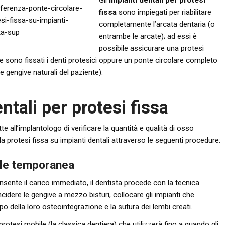
Gli
impianti dentali per protesi
fissa
sono impiegati per riabilitare
completamente l’arcata dentaria (o
entrambe le arcate); ad essi è
possibile assicurare una protesi
le sono fissati i denti protesici oppure un ponte circolare completo
e gengive naturali del paziente).
ntali per protesi fissa
 all’implantologo di verificare la quantità e qualità di osso
 la protesi fissa su impianti dentali attraverso le seguenti procedure:
ile temporanea
nsente il carico immediato, il dentista procede con la tecnica
ncidere le gengive a mezzo bisturi, collocare gli impianti che
o della loro osteointegrazione e la sutura dei lembi creati.
rotesi mobile (la classica dentiera) che utilizzerà fino a quando gli