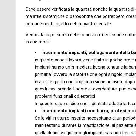
Deve essere verificata la quantità nonché la quantità di
malattie sistemiche o parodontite che potrebbero creare
comunemente rigetto dell’impianto dentale.
Verificata la presenza delle condizioni necessarie suffic
in due modi:
Inserimento impianti, collegamento della b
in questo caso il lavoro viene finito in poche ore e
impianti hanno un’immediata buona tenuta e la barra 
primaria” ovvero la stabilità che ogni singolo impia
invece, è quella che l’impianto viene ad avere dopo 
questi casi prende il nome di overdenture, può ess
problemi funzionali od estetici
In questo caso si dice che il dentista adotta la tec
Inserimento impianti con barra, protesi mobi
Se le viti in titanio inserite necessitano di un peri
manifestano durante la masticazione, al paziente è
quella definitiva quando gli impianti saranno ben sald