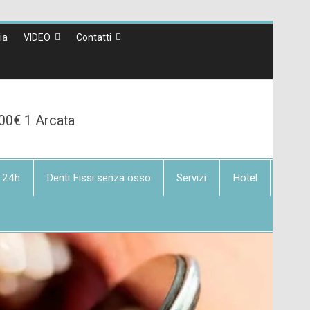
lia
VIDEO
Contatti
00€ 1 Arcata
 24h
Denti Fissi senza osso
Servizi
Hotel