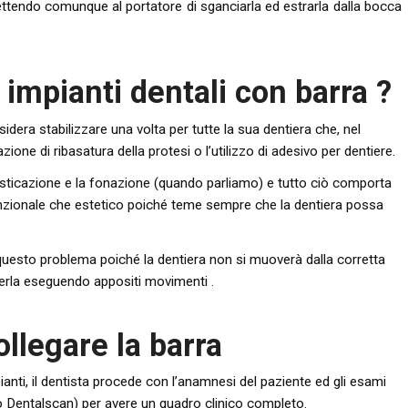
ettendo comunque al portatore di sganciarla ed estrarla dalla bocca
 impianti dentali con barra ?
sidera stabilizzare una volta per tutte la sua dentiera che, nel
ne di ribasatura della protesi o l’utilizzo di adesivo per dentiere.
asticazione e la fonazione (quando parliamo) e tutto ciò comporta
funzionale che estetico poiché teme sempre che la dentiera possa
e questo problema poiché la dentiera non si muoverà dalla corretta
lierla eseguendo appositi movimenti .
ollegare la barra
pianti, il dentista procede con l’anamnesi del paziente ed gli esami
o Dentalscan) per avere un quadro clinico completo.