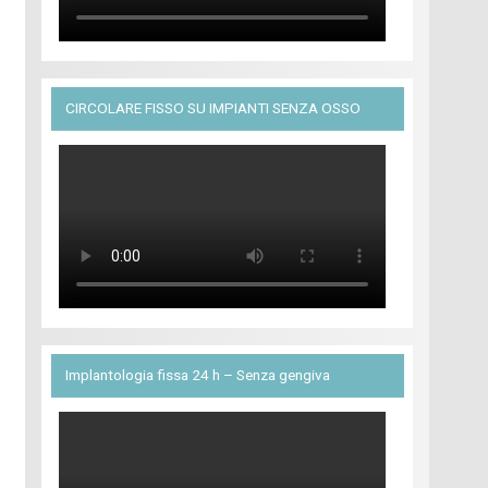
CIRCOLARE FISSO SU IMPIANTI SENZA OSSO
Implantologia fissa 24 h – Senza gengiva