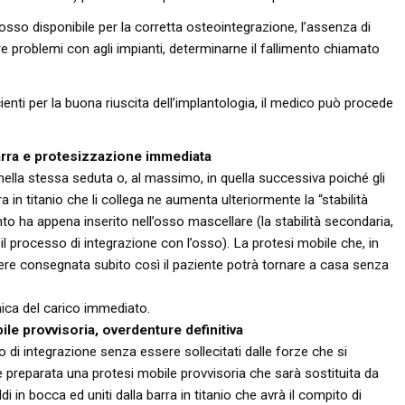
 osso disponibile per la corretta osteointegrazione, l’assenza di
 problemi con agli impianti, determinarne il fallimento chiamato
ienti per la buona riuscita dell’implantologia, il medico può procede
arra e protesizzazione immediata
 nella stessa seduta o, al massimo, in quella successiva poiché gli
in titanio che li collega ne aumenta ulteriormente la “stabilità
nto ha appena inserito nell’osso mascellare (la stabilità secondaria,
il processo di integrazione con l’osso). La protesi mobile che, in
ere consegnata subito così il paziente potrà tornare a casa senza
nica del carico immediato.
le provvisoria, overdenture definitiva
odo di integrazione senza essere sollecitati dalle forze che si
 preparata una protesi mobile provvisoria che sarà sostituita da
i in bocca ed uniti dalla barra in titanio che avrà il compito di