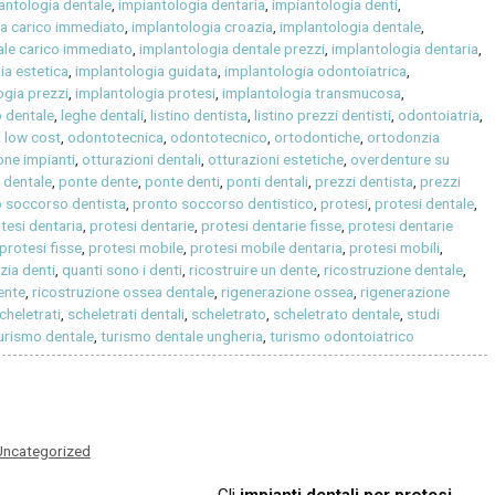
antologia dentale
,
impiantologia dentaria
,
impiantologia denti
,
ia carico immediato
,
implantologia croazia
,
implantologia dentale
,
ale carico immediato
,
implantologia dentale prezzi
,
implantologia dentaria
,
ia estetica
,
implantologia guidata
,
implantologia odontoiatrica
,
ogia prezzi
,
implantologia protesi
,
implantologia transmucosa
,
o dentale
,
leghe dentali
,
listino dentista
,
listino prezzi dentisti
,
odontoiatria
,
a low cost
,
odontotecnica
,
odontotecnico
,
ortodontiche
,
ortodonzia
one impianti
,
otturazioni dentali
,
otturazioni estetiche
,
overdenture su
 dentale
,
ponte dente
,
ponte denti
,
ponti dentali
,
prezzi dentista
,
prezzi
 soccorso dentista
,
pronto soccorso dentistico
,
protesi
,
protesi dentale
,
tesi dentaria
,
protesi dentarie
,
protesi dentarie fisse
,
protesi dentarie
protesi fisse
,
protesi mobile
,
protesi mobile dentaria
,
protesi mobili
,
izia denti
,
quanti sono i denti
,
ricostruire un dente
,
ricostruzione dentale
,
ente
,
ricostruzione ossea dentale
,
rigenerazione ossea
,
rigenerazione
cheletrati
,
scheletrati dentali
,
scheletrato
,
scheletrato dentale
,
studi
urismo dentale
,
turismo dentale ungheria
,
turismo odontoiatrico
Uncategorized