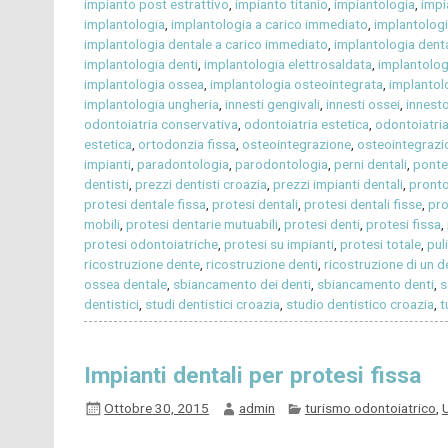
impianto post estrattivo
,
impianto titanio
,
impiantologia
,
impi
implantologia
,
implantologia a carico immediato
,
implantolog
implantologia dentale a carico immediato
,
implantologia dent
implantologia denti
,
implantologia elettrosaldata
,
implantolog
implantologia ossea
,
implantologia osteointegrata
,
implantol
implantologia ungheria
,
innesti gengivali
,
innesti ossei
,
innest
odontoiatria conservativa
,
odontoiatria estetica
,
odontoiatri
estetica
,
ortodonzia fissa
,
osteointegrazione
,
osteointegrazi
impianti
,
paradontologia
,
parodontologia
,
perni dentali
,
ponte
dentisti
,
prezzi dentisti croazia
,
prezzi impianti dentali
,
pronto
protesi dentale fissa
,
protesi dentali
,
protesi dentali fisse
,
pro
mobili
,
protesi dentarie mutuabili
,
protesi denti
,
protesi fissa
,
protesi odontoiatriche
,
protesi su impianti
,
protesi totale
,
pul
ricostruzione dente
,
ricostruzione denti
,
ricostruzione di un d
ossea dentale
,
sbiancamento dei denti
,
sbiancamento denti
,
s
dentistici
,
studi dentistici croazia
,
studio dentistico croazia
,
t
Impianti dentali per protesi fissa
Ottobre 30, 2015
admin
turismo odontoiatrico
,