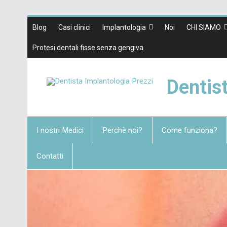
Blog
Casi clinici
Implantologia
Noi
CHI SIAMO
Protesi dentali fisse senza gengiva
Dentis
I nostri Medici
Perchè noi?
Come funziona?
Contatti