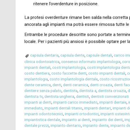
ritenere l’overdenture in posizione.
La protesi overdenture rimane ben salda nella corretta p
ancorata agli impianti ma potrà essere rimossa tutte le 
Entrambe le procedure descritte sono portate a termine 
locale. Per i pazienti più ansiosi è possibile optare pe
capsula dentaria
,
capsula dente
,
capsule dentali
,
carico i
clinica odontoiatrica
,
consenso informato implantologia
,
coro
impianti dentali
,
costi implantologia
,
costi implantologia dent
costo dentiera
,
costo faccette denti
,
costo impianti dentali
,
c
implantologia
,
costo implantologia dentale
,
costo ricostruzio
dente ceramica
,
denti
,
denti ceramica
,
denti croazia
,
denti fac
dentiere senza palato
,
dentista
,
dentista a
,
dentista croazia
,
d
dentista tv
,
dentista ungheria
,
dentisti
,
dentisti convenzionati 
impianti ai denti
,
impianti carico immediato
,
impianti dentale
,
i
immediato
,
impianti dentali titanio
,
impianti dentari
,
impianti d
impianti odontotecnici
,
impianti ortodontici
,
impianti osteoint
impiantistica dentale
,
impianto ai denti
,
impianto dei denti
,
imp
dentale prezzi
,
impianto dentario
,
impianto dente
,
impianto de