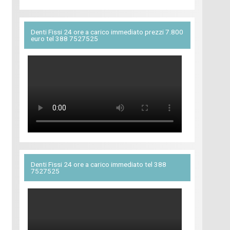
Denti Fissi 24 ore a carico immediato prezzi 7.800
euro tel 388 7527525
Denti Fissi 24 ore a carico immediato tel 388
7527525