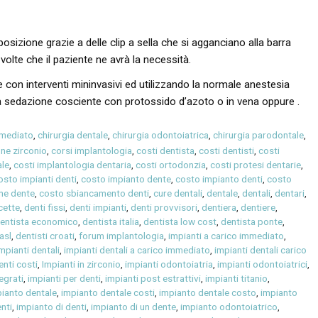
osizione grazie a delle clip a sella che si agganciano alla barra
volte che il paziente ne avrà la necessità.
con interventi mininvasivi ed utilizzando la normale anestesia
r la sedazione cosciente con protossido d’azoto o in vena oppure .
mmediato
,
chirurgia dentale
,
chirurgia odontoiatrica
,
chirurgia parodontale
,
ne zirconio
,
corsi implantologia
,
costi dentista
,
costi dentisti
,
costi
ale
,
costi implantologia dentaria
,
costi ortodonzia
,
costi protesi dentarie
,
osto impianti denti
,
costo impianto dente
,
costo impianto denti
,
costo
ne dente
,
costo sbiancamento denti
,
cure dentali
,
dentale
,
dentali
,
dentari
,
cette
,
denti fissi
,
denti impianti
,
denti provvisori
,
dentiera
,
dentiere
,
entista economico
,
dentista italia
,
dentista low cost
,
dentista ponte
,
asl
,
dentisti croati
,
forum implantologia
,
impianti a carico immediato
,
mpianti dentali
,
impianti dentali a carico immediato
,
impianti dentali carico
enti costi
,
Impianti in zirconio
,
impianti odontoiatria
,
impianti odontoiatrici
,
egrati
,
impianti per denti
,
impianti post estrattivi
,
impianti titanio
,
ianto dentale
,
impianto dentale costi
,
impianto dentale costo
,
impianto
nti
,
impianto di denti
,
impianto di un dente
,
impianto odontoiatrico
,