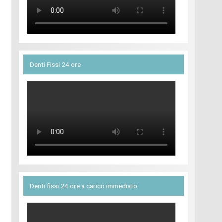
Denti Fissi 24 ore
Denti fissi 24 ore a carico immediato