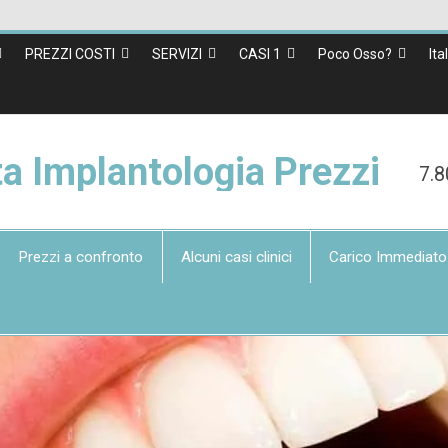
PREZZI COSTI
SERVIZI
CASI 1
Poco Osso?
Ita
ta Implantologia Prezzi
7.8
Prezzi a confronto
Alcuni casi clinici
Carico Immediato