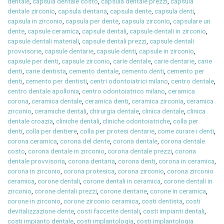
dentale
,
capsula dentale costo
,
capsula dentale prezzi
,
capsula
dentale zirconio
,
capsula dentaria
,
capsula dente
,
capsula denti
,
capsula in zirconio
,
capsula per dente
,
capsula zirconio
,
capsulare un
dente
,
capsule ceramica
,
capsule dentali
,
capsule dentali in zirconio
,
capsule dentali materiali
,
capsule dentali prezzi
,
capsule dentali
provvisorie
,
capsule dentarie
,
capsule denti
,
capsule in zirconio
,
capsule per denti
,
capsule zirconio
,
carie dentale
,
carie dentarie
,
carie
denti
,
carie dentista
,
cemento dentale
,
cemento denti
,
cemento per
denti
,
cemento per dentisti
,
centri odontoiatrici milano
,
centro dentale
,
centro dentale apollonia
,
centro odontoiatrico milano
,
ceramica
corona
,
ceramica dentale
,
ceramica denti
,
ceramica zirconia
,
ceramica
zirconio
,
ceramiche dentali
,
chirurgia dentale
,
clinica dentale
,
clinica
dentale croazia
,
cliniche dentali
,
cliniche odontoiatriche
,
colla per
denti
,
colla per dentiere
,
colla per protesi dentarie
,
come curare i denti
,
corona ceramica
,
corona del dente
,
corona dentale
,
corona dentale
costo
,
corona dentale in zirconio
,
corona dentale prezzi
,
corona
dentale provvisoria
,
corona dentaria
,
corona denti
,
corona in ceramica
,
corona in zirconio
,
corona protesica
,
corona zirconio
,
corona zirconio
ceramica
,
corone dentali
,
corone dentali in ceramica
,
corone dentali in
zirconio
,
corone dentali prezzi
,
corone dentarie
,
corone in ceramica
,
corone in zirconio
,
corone zirconio ceramica
,
costi dentista
,
costi
devitalizzazione dente
,
costi faccette dentali
,
costi impianti dentali
,
costi impianto dentale
,
costi implantologia
,
costi implantologia