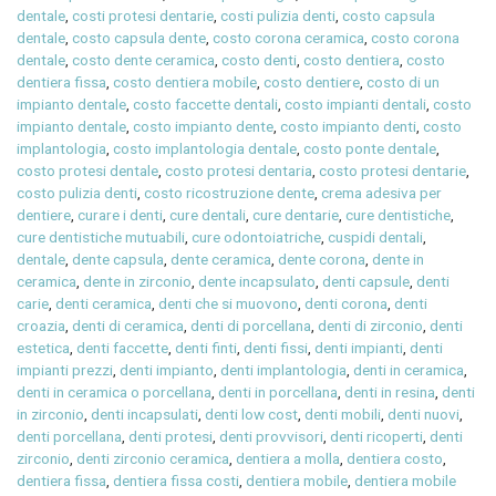
dentale
,
costi protesi dentarie
,
costi pulizia denti
,
costo capsula
dentale
,
costo capsula dente
,
costo corona ceramica
,
costo corona
dentale
,
costo dente ceramica
,
costo denti
,
costo dentiera
,
costo
dentiera fissa
,
costo dentiera mobile
,
costo dentiere
,
costo di un
impianto dentale
,
costo faccette dentali
,
costo impianti dentali
,
costo
impianto dentale
,
costo impianto dente
,
costo impianto denti
,
costo
implantologia
,
costo implantologia dentale
,
costo ponte dentale
,
costo protesi dentale
,
costo protesi dentaria
,
costo protesi dentarie
,
costo pulizia denti
,
costo ricostruzione dente
,
crema adesiva per
dentiere
,
curare i denti
,
cure dentali
,
cure dentarie
,
cure dentistiche
,
cure dentistiche mutuabili
,
cure odontoiatriche
,
cuspidi dentali
,
dentale
,
dente capsula
,
dente ceramica
,
dente corona
,
dente in
ceramica
,
dente in zirconio
,
dente incapsulato
,
denti capsule
,
denti
carie
,
denti ceramica
,
denti che si muovono
,
denti corona
,
denti
croazia
,
denti di ceramica
,
denti di porcellana
,
denti di zirconio
,
denti
estetica
,
denti faccette
,
denti finti
,
denti fissi
,
denti impianti
,
denti
impianti prezzi
,
denti impianto
,
denti implantologia
,
denti in ceramica
,
denti in ceramica o porcellana
,
denti in porcellana
,
denti in resina
,
denti
in zirconio
,
denti incapsulati
,
denti low cost
,
denti mobili
,
denti nuovi
,
denti porcellana
,
denti protesi
,
denti provvisori
,
denti ricoperti
,
denti
zirconio
,
denti zirconio ceramica
,
dentiera a molla
,
dentiera costo
,
dentiera fissa
,
dentiera fissa costi
,
dentiera mobile
,
dentiera mobile