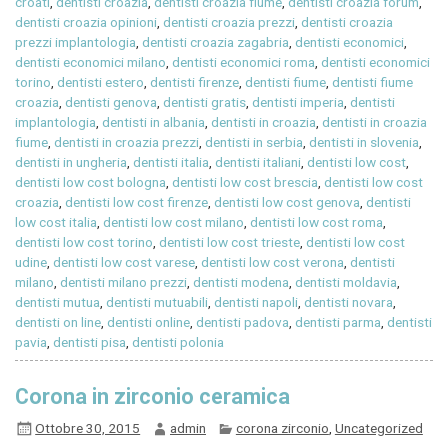
croati
,
dentisti croazia
,
dentisti croazia fiume
,
dentisti croazia forum
,
dentisti croazia opinioni
,
dentisti croazia prezzi
,
dentisti croazia
prezzi implantologia
,
dentisti croazia zagabria
,
dentisti economici
,
dentisti economici milano
,
dentisti economici roma
,
dentisti economici
torino
,
dentisti estero
,
dentisti firenze
,
dentisti fiume
,
dentisti fiume
croazia
,
dentisti genova
,
dentisti gratis
,
dentisti imperia
,
dentisti
implantologia
,
dentisti in albania
,
dentisti in croazia
,
dentisti in croazia
fiume
,
dentisti in croazia prezzi
,
dentisti in serbia
,
dentisti in slovenia
,
dentisti in ungheria
,
dentisti italia
,
dentisti italiani
,
dentisti low cost
,
dentisti low cost bologna
,
dentisti low cost brescia
,
dentisti low cost
croazia
,
dentisti low cost firenze
,
dentisti low cost genova
,
dentisti
low cost italia
,
dentisti low cost milano
,
dentisti low cost roma
,
dentisti low cost torino
,
dentisti low cost trieste
,
dentisti low cost
udine
,
dentisti low cost varese
,
dentisti low cost verona
,
dentisti
milano
,
dentisti milano prezzi
,
dentisti modena
,
dentisti moldavia
,
dentisti mutua
,
dentisti mutuabili
,
dentisti napoli
,
dentisti novara
,
dentisti on line
,
dentisti online
,
dentisti padova
,
dentisti parma
,
dentisti
pavia
,
dentisti pisa
,
dentisti polonia
Corona in zirconio ceramica
Ottobre 30, 2015
admin
corona zirconio
,
Uncategorized