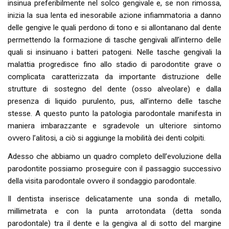
insinua preferibilmente nel solco gengivale e, se non rimossa,
inizia la sua lenta ed inesorabile azione infiammatoria a danno
delle gengive le quali perdono di tono e si allontanano dal dente
permettendo la formazione di tasche gengivali all’interno delle
quali si insinuano i batteri patogeni. Nelle tasche gengivali la
malattia progredisce fino allo stadio di parodontite grave o
complicata caratterizzata da importante distruzione delle
strutture di sostegno del dente (osso alveolare) e dalla
presenza di liquido purulento, pus, all’interno delle tasche
stesse. A questo punto la patologia parodontale manifesta in
maniera imbarazzante e sgradevole un ulteriore sintomo
ovvero l’alitosi, a ciò si aggiunge la mobilità dei denti colpiti.
Adesso che abbiamo un quadro completo dell’evoluzione della
parodontite possiamo proseguire con il passaggio successivo
della visita parodontale ovvero il sondaggio parodontale.
Il dentista inserisce delicatamente una sonda di metallo,
millimetrata e con la punta arrotondata (detta sonda
parodontale) tra il dente e la gengiva al di sotto del margine