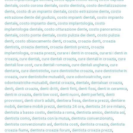
dentale
,
costo corona dentale
,
costo dentista
,
costo devitalizzazione
dente
,
costo di un impianto dentale
,
costo estrazione dente
,
costo
estrazione dente del giudizio
,
costo impianti dentali
,
costo impianto
dentale
,
costo impianto denti
,
costo implantologia
,
costo
implantologia dentale
,
costo otturazione dente
,
costo panoramica
dentale
,
costo ponte dentale
,
costo pulizia dei denti
,
costo pulizia
denti
,
costo sbiancamento denti
,
croazia
,
croazia denti
,
croazia
dentista
,
croazia dentisti
,
croazia dentisti prezzi
,
croazia
implantologia
,
croazia prezzi
,
curare i denti in croazia
,
curarsi i denti in
croazia
,
cure dentali
,
cure dentali croazia
,
cure dentali in croazia
,
cure
dentali low cost
,
cure dentali romania
,
cure dentali ungheria
,
cure
dentarie
,
cure dentistiche
,
cure dentistiche croazia
,
cure dentistiche in
croazia
,
cure dentistiche mutuabili
,
cure odontoiatriche
,
cure
odontoiatriche mutuabili
,
dental croazia
,
dentale
,
dentalsan croazia
,
denti
,
denti croazia
,
denti dritti
,
denti finti
,
denti fissi
,
denti in ceramica
,
denti in croazia
,
denti low cost
,
denti nuovi
,
denti perfetti
,
denti
provvisori
,
denti storti adulti
,
dentiera fissa
,
dentiera prezzi
,
dentiere
mobili
,
dentiere mobili prezzi
,
dentista 24 ore
,
dentista 24 ore milano
,
dentista a basso costo
,
dentista a roma
,
dentista amico
,
dentista asl
,
dentista como
,
dentista con la mutua
,
dentista convenzionato
,
dentista convenzionato asl
,
dentista costi
,
dentista croazia
,
dentista
croazia fiume
,
dentista croazia forum
,
dentista croazia prezzi
,