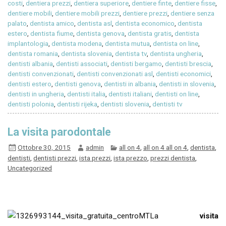
costi
,
dentiera prezzi
,
dentiera superiore
,
dentiere finte
,
dentiere fisse
,
dentiere mobili
,
dentiere mobili prezzi
,
dentiere prezzi
,
dentiere senza
palato
,
dentista amico
,
dentista asl
,
dentista economico
,
dentista
estero
,
dentista fiume
,
dentista genova
,
dentista gratis
,
dentista
implantologia
,
dentista modena
,
dentista mutua
,
dentista on line
,
dentista romania
,
dentista slovenia
,
dentista tv
,
dentista ungheria
,
dentisti albania
,
dentisti associati
,
dentisti bergamo
,
dentisti brescia
,
dentisti convenzionati
,
dentisti convenzionati asl
,
dentisti economici
,
dentisti estero
,
dentisti genova
,
dentisti in albania
,
dentisti in slovenia
,
dentisti in ungheria
,
dentisti italia
,
dentisti italiani
,
dentisti on line
,
dentisti polonia
,
dentisti rijeka
,
dentisti slovenia
,
dentisti tv
La visita parodontale
Ottobre 30, 2015
admin
all on 4
,
all on 4 all on 4
,
dentista
,
dentisti
,
dentisti prezzi
,
ista prezzi
,
ista prezzo
,
prezzi dentista
,
Uncategorized
La
visita