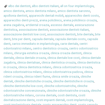
albo dei dentisti
,
albo dentisti italiani
,
all on four implantologia
,
amico dentista
,
amico dentista milano
,
amico dentista saronno
,
apollonia dentisti
,
apparecchi dentali mobili
,
apparecchio denti costo
,
apparecchio denti prezzi
,
arena policlinico
,
arena policlinico croazia
,
arena zagabria
,
artdental croazia
,
ascesso dentale
,
assicurazione
dentistica
,
associazione dentisti
,
associazione dentisti italiani
,
associazione dentisti low cost
,
associazioni dentisti
,
bite dentale
,
bite
denti
,
bite per denti
,
capsula dentale
,
capsula dentale costo
,
capsule
denti
,
carico immediato in implantologia
,
carie dentale
,
centri
odontoiatrici milano
,
centro dentistico croazia
,
centro odontoiatrico
milano
,
chirurgia estetica croazia
,
clinica croazia dentisti
,
clinica
dentale
,
clinica dentale croazia
,
clinica dentale low cost
,
clinica dentale
zagabria
,
clinica dentalsan
,
clinica dentistica croazia
,
clinica dentistica
in croazia
,
clinica dentistica milano
,
clinica odontoiatrica croazia
,
clinica odontoiatrica milano
,
clinica odontoiatrica padova
,
clinica
rident croazia
,
clinica rident fiume
,
clinica smile croazia
,
cliniche
dentali
,
cliniche dentistiche croazia
,
cliniche dentistiche in croazia
,
cliniche dentistiche low cost
,
cliniche odontoiatriche
,
cliniche
odontoiatriche convenzionate
,
cliniche odontoiatriche croazia
,
cliniche
odontoiatriche milano
,
corona dentale
,
costi dentista
,
costi
devitalizzazione dente
,
costi impianti dentali
,
costi implantologia
,
costi implantologia dentale
,
costo apparecchio denti
,
costo capsula