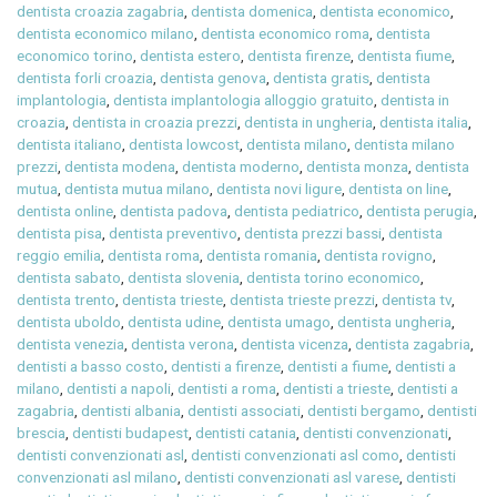
dentista croazia zagabria
,
dentista domenica
,
dentista economico
,
dentista economico milano
,
dentista economico roma
,
dentista
economico torino
,
dentista estero
,
dentista firenze
,
dentista fiume
,
dentista forli croazia
,
dentista genova
,
dentista gratis
,
dentista
implantologia
,
dentista implantologia alloggio gratuito
,
dentista in
croazia
,
dentista in croazia prezzi
,
dentista in ungheria
,
dentista italia
,
dentista italiano
,
dentista lowcost
,
dentista milano
,
dentista milano
prezzi
,
dentista modena
,
dentista moderno
,
dentista monza
,
dentista
mutua
,
dentista mutua milano
,
dentista novi ligure
,
dentista on line
,
dentista online
,
dentista padova
,
dentista pediatrico
,
dentista perugia
,
dentista pisa
,
dentista preventivo
,
dentista prezzi bassi
,
dentista
reggio emilia
,
dentista roma
,
dentista romania
,
dentista rovigno
,
dentista sabato
,
dentista slovenia
,
dentista torino economico
,
dentista trento
,
dentista trieste
,
dentista trieste prezzi
,
dentista tv
,
dentista uboldo
,
dentista udine
,
dentista umago
,
dentista ungheria
,
dentista venezia
,
dentista verona
,
dentista vicenza
,
dentista zagabria
,
dentisti a basso costo
,
dentisti a firenze
,
dentisti a fiume
,
dentisti a
milano
,
dentisti a napoli
,
dentisti a roma
,
dentisti a trieste
,
dentisti a
zagabria
,
dentisti albania
,
dentisti associati
,
dentisti bergamo
,
dentisti
brescia
,
dentisti budapest
,
dentisti catania
,
dentisti convenzionati
,
dentisti convenzionati asl
,
dentisti convenzionati asl como
,
dentisti
convenzionati asl milano
,
dentisti convenzionati asl varese
,
dentisti