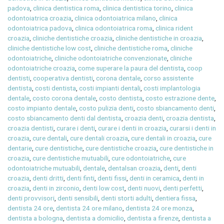
padova
,
clinica dentistica roma
,
clinica dentistica torino
,
clinica
odontoiatrica croazia
,
clinica odontoiatrica milano
,
clinica
odontoiatrica padova
,
clinica odontoiatrica roma
,
clinica rident
croazia
,
cliniche dentistiche croazia
,
cliniche dentistiche in croazia
,
cliniche dentistiche low cost
,
cliniche dentistiche roma
,
cliniche
odontoiatriche
,
cliniche odontoiatriche convenzionate
,
cliniche
odontoiatriche croazia
,
come superare la paura del dentista
,
coop
dentisti
,
cooperativa dentisti
,
corona dentale
,
corso assistente
dentista
,
costi dentista
,
costi impianti dentali
,
costi implantologia
dentale
,
costo corona dentale
,
costo dentista
,
costo estrazione dente
,
costo impianto dentale
,
costo pulizia denti
,
costo sbiancamento denti
,
costo sbiancamento denti dal dentista
,
croazia denti
,
croazia dentista
,
croazia dentisti
,
curare i denti
,
curare i denti in croazia
,
curarsi i denti in
croazia
,
cure dentali
,
cure dentali croazia
,
cure dentali in croazia
,
cure
dentarie
,
cure dentistiche
,
cure dentistiche croazia
,
cure dentistiche in
croazia
,
cure dentistiche mutuabili
,
cure odontoiatriche
,
cure
odontoiatriche mutuabili
,
dentale
,
dentalsan croazia
,
denti
,
denti
croazia
,
denti dritti
,
denti finti
,
denti fissi
,
denti in ceramica
,
denti in
croazia
,
denti in zirconio
,
denti low cost
,
denti nuovi
,
denti perfetti
,
denti provvisori
,
denti sensibili
,
denti storti adulti
,
dentiera fissa
,
dentista 24 ore
,
dentista 24 ore milano
,
dentista 24 ore monza
,
dentista a bologna
,
dentista a domicilio
,
dentista a firenze
,
dentista a