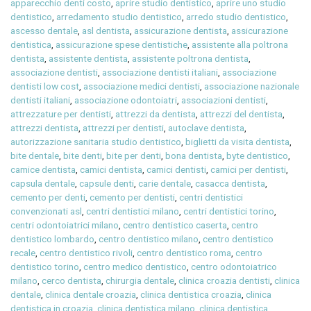
apparecchio denti costo
,
aprire studio dentistico
,
aprire uno studio
dentistico
,
arredamento studio dentistico
,
arredo studio dentistico
,
ascesso dentale
,
asl dentista
,
assicurazione dentista
,
assicurazione
dentistica
,
assicurazione spese dentistiche
,
assistente alla poltrona
dentista
,
assistente dentista
,
assistente poltrona dentista
,
associazione dentisti
,
associazione dentisti italiani
,
associazione
dentisti low cost
,
associazione medici dentisti
,
associazione nazionale
dentisti italiani
,
associazione odontoiatri
,
associazioni dentisti
,
attrezzature per dentisti
,
attrezzi da dentista
,
attrezzi del dentista
,
attrezzi dentista
,
attrezzi per dentisti
,
autoclave dentista
,
autorizzazione sanitaria studio dentistico
,
biglietti da visita dentista
,
bite dentale
,
bite denti
,
bite per denti
,
bona dentista
,
byte dentistico
,
camice dentista
,
camici dentista
,
camici dentisti
,
camici per dentisti
,
capsula dentale
,
capsule denti
,
carie dentale
,
casacca dentista
,
cemento per denti
,
cemento per dentisti
,
centri dentistici
convenzionati asl
,
centri dentistici milano
,
centri dentistici torino
,
centri odontoiatrici milano
,
centro dentistico caserta
,
centro
dentistico lombardo
,
centro dentistico milano
,
centro dentistico
recale
,
centro dentistico rivoli
,
centro dentistico roma
,
centro
dentistico torino
,
centro medico dentistico
,
centro odontoiatrico
milano
,
cerco dentista
,
chirurgia dentale
,
clinica croazia dentisti
,
clinica
dentale
,
clinica dentale croazia
,
clinica dentistica croazia
,
clinica
dentistica in croazia
,
clinica dentistica milano
,
clinica dentistica