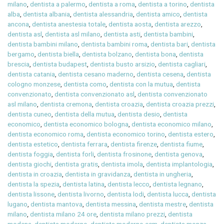
milano
,
dentista a palermo
,
dentista a roma
,
dentista a torino
,
dentista
alba
,
dentista albania
,
dentista alessandria
,
dentista amico
,
dentista
ancona
,
dentista anestesia totale
,
dentista aosta
,
dentista arezzo
,
dentista asl
,
dentista asl milano
,
dentista asti
,
dentista bambini
,
dentista bambini milano
,
dentista bambini roma
,
dentista bari
,
dentista
bergamo
,
dentista biella
,
dentista bolzano
,
dentista bona
,
dentista
brescia
,
dentista budapest
,
dentista busto arsizio
,
dentista cagliari
,
dentista catania
,
dentista cesano maderno
,
dentista cesena
,
dentista
cologno monzese
,
dentista como
,
dentista con la mutua
,
dentista
convenzionato
,
dentista convenzionato asl
,
dentista convenzionato
asl milano
,
dentista cremona
,
dentista croazia
,
dentista croazia prezzi
,
dentista cuneo
,
dentista della mutua
,
dentista desio
,
dentista
economico
,
dentista economico bologna
,
dentista economico milano
,
dentista economico roma
,
dentista economico torino
,
dentista estero
,
dentista estetico
,
dentista ferrara
,
dentista firenze
,
dentista fiume
,
dentista foggia
,
dentista forli
,
dentista frosinone
,
dentista genova
,
dentista giochi
,
dentista gratis
,
dentista imola
,
dentista implantologia
,
dentista in croazia
,
dentista in gravidanza
,
dentista in ungheria
,
dentista la spezia
,
dentista latina
,
dentista lecco
,
dentista legnano
,
dentista lissone
,
dentista livorno
,
dentista lodi
,
dentista lucca
,
dentista
lugano
,
dentista mantova
,
dentista messina
,
dentista mestre
,
dentista
milano
,
dentista milano 24 ore
,
dentista milano prezzi
,
dentista