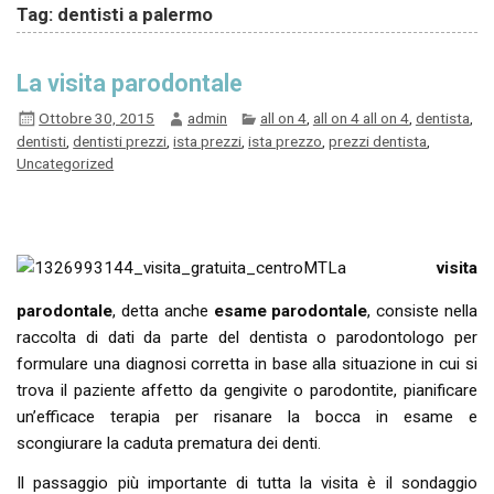
Tag: dentisti a palermo
La visita parodontale
Ottobre 30, 2015
admin
all on 4
,
all on 4 all on 4
,
dentista
,
dentisti
,
dentisti prezzi
,
ista prezzi
,
ista prezzo
,
prezzi dentista
,
Uncategorized
La
visita
parodontale
, detta anche
esame parodontale
, consiste nella
raccolta di dati da parte del dentista o parodontologo per
formulare una diagnosi corretta in base alla situazione in cui si
trova il paziente affetto da gengivite o parodontite, pianificare
un’efficace terapia per risanare la bocca in esame e
scongiurare la caduta prematura dei denti.
Il passaggio più importante di tutta la visita è il sondaggio