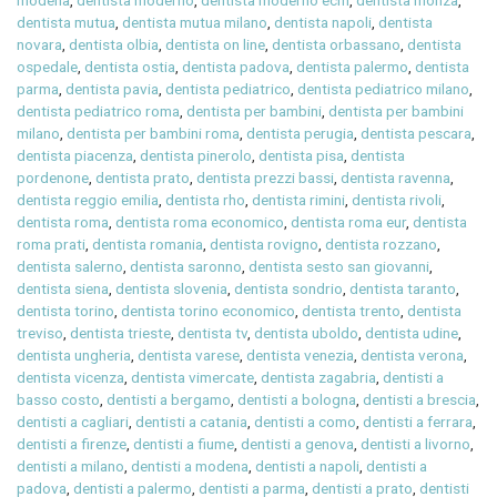
modena
,
dentista moderno
,
dentista moderno ecm
,
dentista monza
,
dentista mutua
,
dentista mutua milano
,
dentista napoli
,
dentista
novara
,
dentista olbia
,
dentista on line
,
dentista orbassano
,
dentista
ospedale
,
dentista ostia
,
dentista padova
,
dentista palermo
,
dentista
parma
,
dentista pavia
,
dentista pediatrico
,
dentista pediatrico milano
,
dentista pediatrico roma
,
dentista per bambini
,
dentista per bambini
milano
,
dentista per bambini roma
,
dentista perugia
,
dentista pescara
,
dentista piacenza
,
dentista pinerolo
,
dentista pisa
,
dentista
pordenone
,
dentista prato
,
dentista prezzi bassi
,
dentista ravenna
,
dentista reggio emilia
,
dentista rho
,
dentista rimini
,
dentista rivoli
,
dentista roma
,
dentista roma economico
,
dentista roma eur
,
dentista
roma prati
,
dentista romania
,
dentista rovigno
,
dentista rozzano
,
dentista salerno
,
dentista saronno
,
dentista sesto san giovanni
,
dentista siena
,
dentista slovenia
,
dentista sondrio
,
dentista taranto
,
dentista torino
,
dentista torino economico
,
dentista trento
,
dentista
treviso
,
dentista trieste
,
dentista tv
,
dentista uboldo
,
dentista udine
,
dentista ungheria
,
dentista varese
,
dentista venezia
,
dentista verona
,
dentista vicenza
,
dentista vimercate
,
dentista zagabria
,
dentisti a
basso costo
,
dentisti a bergamo
,
dentisti a bologna
,
dentisti a brescia
,
dentisti a cagliari
,
dentisti a catania
,
dentisti a como
,
dentisti a ferrara
,
dentisti a firenze
,
dentisti a fiume
,
dentisti a genova
,
dentisti a livorno
,
dentisti a milano
,
dentisti a modena
,
dentisti a napoli
,
dentisti a
padova
,
dentisti a palermo
,
dentisti a parma
,
dentisti a prato
,
dentisti