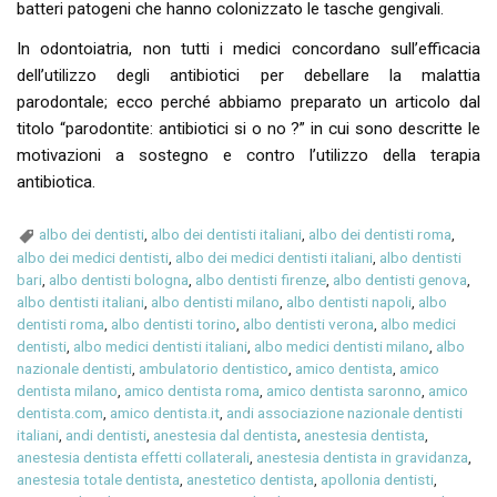
batteri patogeni che hanno colonizzato le tasche gengivali.
In odontoiatria, non tutti i medici concordano sull’efficacia
dell’utilizzo degli antibiotici per debellare la malattia
parodontale; ecco perché abbiamo preparato un articolo dal
titolo “parodontite: antibiotici si o no ?” in cui sono descritte le
motivazioni a sostegno e contro l’utilizzo della terapia
antibiotica.
albo dei dentisti
,
albo dei dentisti italiani
,
albo dei dentisti roma
,
albo dei medici dentisti
,
albo dei medici dentisti italiani
,
albo dentisti
bari
,
albo dentisti bologna
,
albo dentisti firenze
,
albo dentisti genova
,
albo dentisti italiani
,
albo dentisti milano
,
albo dentisti napoli
,
albo
dentisti roma
,
albo dentisti torino
,
albo dentisti verona
,
albo medici
dentisti
,
albo medici dentisti italiani
,
albo medici dentisti milano
,
albo
nazionale dentisti
,
ambulatorio dentistico
,
amico dentista
,
amico
dentista milano
,
amico dentista roma
,
amico dentista saronno
,
amico
dentista.com
,
amico dentista.it
,
andi associazione nazionale dentisti
italiani
,
andi dentisti
,
anestesia dal dentista
,
anestesia dentista
,
anestesia dentista effetti collaterali
,
anestesia dentista in gravidanza
,
anestesia totale dentista
,
anestetico dentista
,
apollonia dentisti
,