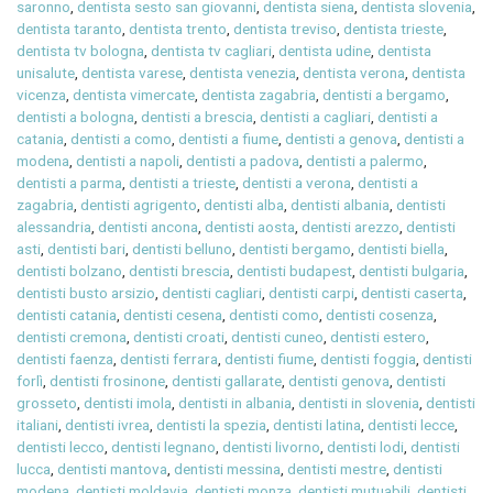
saronno
,
dentista sesto san giovanni
,
dentista siena
,
dentista slovenia
,
dentista taranto
,
dentista trento
,
dentista treviso
,
dentista trieste
,
dentista tv bologna
,
dentista tv cagliari
,
dentista udine
,
dentista
unisalute
,
dentista varese
,
dentista venezia
,
dentista verona
,
dentista
vicenza
,
dentista vimercate
,
dentista zagabria
,
dentisti a bergamo
,
dentisti a bologna
,
dentisti a brescia
,
dentisti a cagliari
,
dentisti a
catania
,
dentisti a como
,
dentisti a fiume
,
dentisti a genova
,
dentisti a
modena
,
dentisti a napoli
,
dentisti a padova
,
dentisti a palermo
,
dentisti a parma
,
dentisti a trieste
,
dentisti a verona
,
dentisti a
zagabria
,
dentisti agrigento
,
dentisti alba
,
dentisti albania
,
dentisti
alessandria
,
dentisti ancona
,
dentisti aosta
,
dentisti arezzo
,
dentisti
asti
,
dentisti bari
,
dentisti belluno
,
dentisti bergamo
,
dentisti biella
,
dentisti bolzano
,
dentisti brescia
,
dentisti budapest
,
dentisti bulgaria
,
dentisti busto arsizio
,
dentisti cagliari
,
dentisti carpi
,
dentisti caserta
,
dentisti catania
,
dentisti cesena
,
dentisti como
,
dentisti cosenza
,
dentisti cremona
,
dentisti croati
,
dentisti cuneo
,
dentisti estero
,
dentisti faenza
,
dentisti ferrara
,
dentisti fiume
,
dentisti foggia
,
dentisti
forlì
,
dentisti frosinone
,
dentisti gallarate
,
dentisti genova
,
dentisti
grosseto
,
dentisti imola
,
dentisti in albania
,
dentisti in slovenia
,
dentisti
italiani
,
dentisti ivrea
,
dentisti la spezia
,
dentisti latina
,
dentisti lecce
,
dentisti lecco
,
dentisti legnano
,
dentisti livorno
,
dentisti lodi
,
dentisti
lucca
,
dentisti mantova
,
dentisti messina
,
dentisti mestre
,
dentisti
modena
,
dentisti moldavia
,
dentisti monza
,
dentisti mutuabili
,
dentisti