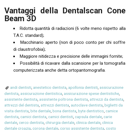
Vantaggi della Dentalscan Cone
Beam 3D
Ridotta quantità di radiazioni (6 volte meno rispetto alla
T.A.C. standard);
Macchinario aperto (non di poco conto per chi soffre
di claustrofobia);
Maggiore nitidezza e precisione delle immagini fornite;
Possibilità di ricavare dalla scansione per la tomografia
computerizzata anche detta ortopantomografia.
andi dentisti
,
anestetico dentista
,
apollonia dentisti
,
assicurazione
dentista
,
assicurazione dentistica
,
assicurazione spese dentistiche
,
assistente dentista
,
assistente poltrona dentista
,
attrezzi da dentista
,
attrezzi del dentista
,
attrezzi dentista
,
autoclave dentista
,
biglietti da
visita dentista
,
bite dentale
,
bona dentista
,
byte dentistico
,
camice
dentista
,
camici dentista
,
camici dentisti
,
capsula dentale
,
carie
dentale
,
cerco dentista
,
chirurgia dentale
,
clinica dentale
,
clinica
dentale croazia
,
corona dentale
,
corso assistente dentista
,
costo