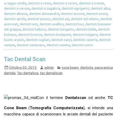
a reggio emilia
,
dentisti a roma
,
dentisti a torino
,
dentisti a trieste
,
dentisti a verona
,
dentisti a zagabria
,
dentisti agrigento
,
dentisti alba
,
dentisti albania
,
dentisti alessandria
,
dentisti ancona
,
dentisti aosta
,
dentisti aprilia
,
dentisti arezzo
,
dentisti asl
,
dentisti asl milano
,
dentisti
associati
,
dentisti asti
,
dentisti avellino
,
dentisti bari
,
dentisti bassano
del grappa
,
dentisti belluno
,
dentisti bergamo
,
dentisti biella
,
dentisti
bolzano
,
dentisti brescia
,
dentisti budapest
,
dentisti bulgaria
,
dentisti
busto arsizio
,
dentisti cagliari
,
dentisti carpi
,
dentisti caserta
,
dentisti
catania
,
dentisti catanzaro
,
dentisti cesena
,
dentisti como
Tac Dental Scan
Ottobre 30, 2015
admin
cone beam
,
dentista
,
panoramica
dentale
,
Tac dentalsca
,
tac dentalscan
Con il termine
Dentalscan
od anche
TC
Cone Beam
(
Tomografia Computerizzata
), si intende una
macchina capace di scansionare le arcate dentali del paziente