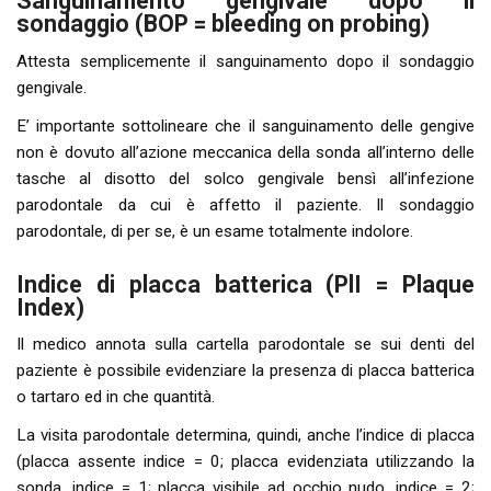
Sanguinamento gengivale dopo il
sondaggio (BOP = bleeding on probing)
Attesta semplicemente il sanguinamento dopo il sondaggio
gengivale.
E’ importante sottolineare che il sanguinamento delle gengive
non è dovuto all’azione meccanica della sonda all’interno delle
tasche al disotto del solco gengivale bensì all’infezione
parodontale da cui è affetto il paziente. Il sondaggio
parodontale, di per se, è un esame totalmente indolore.
Indice di placca batterica (PlI = Plaque
Index)
Il medico annota sulla cartella parodontale se sui denti del
paziente è possibile evidenziare la presenza di placca batterica
o tartaro ed in che quantità.
La visita parodontale determina, quindi, anche l’indice di placca
(placca assente indice = 0; placca evidenziata utilizzando la
sonda, indice = 1; placca visibile ad occhio nudo, indice = 2;