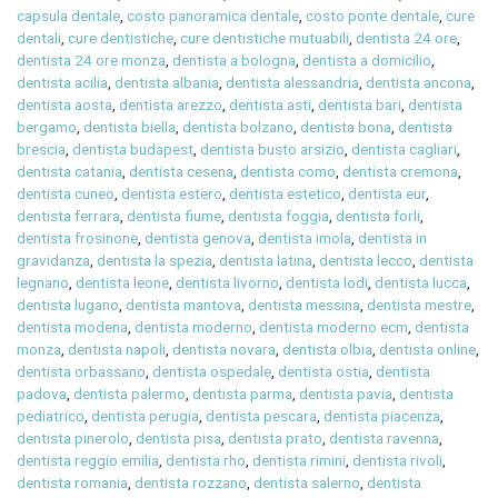
capsula dentale
,
costo panoramica dentale
,
costo ponte dentale
,
cure
dentali
,
cure dentistiche
,
cure dentistiche mutuabili
,
dentista 24 ore
,
dentista 24 ore monza
,
dentista a bologna
,
dentista a domicilio
,
dentista acilia
,
dentista albania
,
dentista alessandria
,
dentista ancona
,
dentista aosta
,
dentista arezzo
,
dentista asti
,
dentista bari
,
dentista
bergamo
,
dentista biella
,
dentista bolzano
,
dentista bona
,
dentista
brescia
,
dentista budapest
,
dentista busto arsizio
,
dentista cagliari
,
dentista catania
,
dentista cesena
,
dentista como
,
dentista cremona
,
dentista cuneo
,
dentista estero
,
dentista estetico
,
dentista eur
,
dentista ferrara
,
dentista fiume
,
dentista foggia
,
dentista forli
,
dentista frosinone
,
dentista genova
,
dentista imola
,
dentista in
gravidanza
,
dentista la spezia
,
dentista latina
,
dentista lecco
,
dentista
legnano
,
dentista leone
,
dentista livorno
,
dentista lodi
,
dentista lucca
,
dentista lugano
,
dentista mantova
,
dentista messina
,
dentista mestre
,
dentista modena
,
dentista moderno
,
dentista moderno ecm
,
dentista
monza
,
dentista napoli
,
dentista novara
,
dentista olbia
,
dentista online
,
dentista orbassano
,
dentista ospedale
,
dentista ostia
,
dentista
padova
,
dentista palermo
,
dentista parma
,
dentista pavia
,
dentista
pediatrico
,
dentista perugia
,
dentista pescara
,
dentista piacenza
,
dentista pinerolo
,
dentista pisa
,
dentista prato
,
dentista ravenna
,
dentista reggio emilia
,
dentista rho
,
dentista rimini
,
dentista rivoli
,
dentista romania
,
dentista rozzano
,
dentista salerno
,
dentista