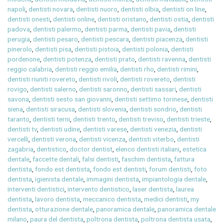
napoli
,
dentisti novara
,
dentisti nuoro
,
dentisti olbia
,
dentisti on line
,
dentisti onesti
,
dentisti online
,
dentisti oristano
,
dentisti ostia
,
dentisti
padova
,
dentisti palermo
,
dentisti parma
,
dentisti pavia
,
dentisti
perugia
,
dentisti pesaro
,
dentisti pescara
,
dentisti piacenza
,
dentisti
pinerolo
,
dentisti pisa
,
dentisti pistoia
,
dentisti polonia
,
dentisti
pordenone
,
dentisti potenza
,
dentisti prato
,
dentisti ravenna
,
dentisti
reggio calabria
,
dentisti reggio emilia
,
dentisti rho
,
dentisti rimini
,
dentisti riuniti rovereto
,
dentisti rivoli
,
dentisti rovereto
,
dentisti
rovigo
,
dentisti salerno
,
dentisti saronno
,
dentisti sassari
,
dentisti
savona
,
dentisti sesto san giovanni
,
dentisti settimo torinese
,
dentisti
siena
,
dentisti siracusa
,
dentisti slovenia
,
dentisti sondrio
,
dentisti
taranto
,
dentisti terni
,
dentisti trento
,
dentisti treviso
,
dentisti trieste
,
dentisti tv
,
dentisti udine
,
dentisti varese
,
dentisti venezia
,
dentisti
vercelli
,
dentisti verona
,
dentisti vicenza
,
dentisti viterbo
,
dentisti
zagabria
,
dentistico
,
doctor dentist
,
elenco dentisti italiani
,
estetica
dentale
,
faccette dentali
,
falsi dentisti
,
faschim dentista
,
fattura
dentista
,
fondo est dentista
,
fondo est dentisti
,
forum dentisti
,
foto
dentista
,
igienista dentale
,
immagini dentista
,
impiantologia dentale
,
interventi dentistici
,
intervento dentistico
,
laser dentista
,
laurea
dentista
,
lavoro dentista
,
meccanico dentista
,
medici dentisti
,
my
dentista
,
otturazione dentale
,
panoramica dentale
,
panoramica dentale
milano
,
paura del dentista
,
poltrona dentista
,
poltrona dentista usata
,