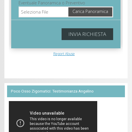
Poco Osso Zigomatici: Testimonianza Angelino