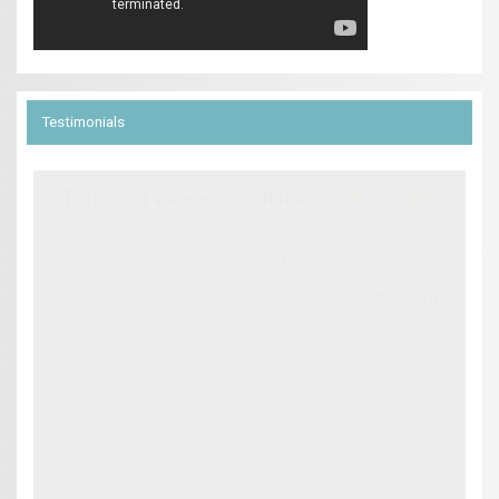
Testimonials
Tornare a vivere sorridendo....
Testimonianza *Partiamo dal presupposto che non
sono complimentosa di natura...
Ero affetta da Paradontite e avrei perso tutti i denti
nell' arco di qualche anno....
...more