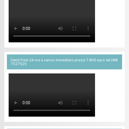
Denti Fissi 24 ore a carico immediato prezzi 7.800 euro tel 388
7527525