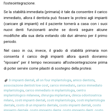
l’osteointegrazione.
Se la stabilità immediata (primaria) è tale da consentire il carico
immediato, allora il dentista può fissare la protesi agli impianti
(caricare gli impianti) ed il paziente tornerà a casa con i suoi
nuovi denti funzionanti anche se dovrà seguire alcune
modifiche alla sua dieta evitando cibi duri almeno per il primo
periodo.
Nel caso in cui, invece, il grado di stabilità primaria non
consenta il carico degli impianti allora questi dovranno
“riposare” per il tempo necessario all’osteointegrazione prima
di poter servire come pilastri di sostegno della protesi.
3i impianti dentali
,
all on four implantologia
,
amico dentista
,
associazione dentisti low cost
,
carico immediato
,
carico immediato
implantologia
,
carico immediato in implantologia
,
centro
implantologico milanese
,
chirurgia implantare
,
clinica odontoiatrica
milano
,
costi impianti dentali
,
costi implantologia
,
costi implantologia
dentale
,
costo di un impianto dentale
,
costo impianti dentali
,
costo
impianto dentale
,
costo impianto dente
,
costo impianto denti
,
costo