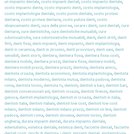
un impianto dentale
,
costo impianti dentali
,
costo impianto dentale
,
costo impianto dente
,
costo impianto denti
,
costo implantologia
,
costo implantologia dentale
,
costo ponte dentale
,
costo protesi
dentaria
,
costo protesi dentarie
,
costo pulizia denti
,
costo
sbiancamento denti
,
cura della piorrea
,
curare i denti
,
cure dentali
,
cure
dentarie
,
cure dentistiche
,
cure dentistiche mutuabili
,
cure
odontoiatriche
,
cure odontoiatriche mutuabili
,
denti
,
denti dritti
,
denti
finti
,
denti fissi
,
denti impianti
,
denti impianto
,
denti implantologia
,
denti in ceramica
,
denti in zirconio
,
denti provvisori
,
denti sani
,
denti
sensibili
,
denti storti
,
dentiera
,
dentiera fissa
,
dentiera fissa costi
,
dentiera mobile
,
dentiera prezzi
,
dentiere fisse
,
dentiere mobili
,
dentiere mobili prezzi
,
dentiere prezzi
,
dentista
,
dentista amico
,
dentista croazia
,
dentista economico
,
dentista implantologia
,
dentista
milano
,
dentista moderno
,
dentista mutua
,
dentista padova
,
dentista
roma
,
dentista torino
,
dentista tv
,
dentisti
,
dentisti a bari
,
dentisti bari
,
dentisti convenzionati asl
,
dentisti croazia
,
dentisti firenze
,
dentisti
genova
,
dentisti implantologia
,
dentisti in croazia
,
dentisti in italia
,
dentisti italia
,
dentisti italiani
,
dentisti low cost
,
dentisti low cost
milano
,
dentisti milano
,
dentisti milano prezzi
,
dentisti on line
,
dentisti
padova
,
dentisti roma
,
dentisti slovenia
,
dentisti torino
,
dentisti
ungheria
,
durata impianti dentali
,
durata impianto dentale
,
edentulismo
,
estetica dentale
,
estetica denti
,
faccette dentali
,
faccette
dentali costi
,
giochi di dentista
,
i denti
,
impianti dentali
,
implantologia
,