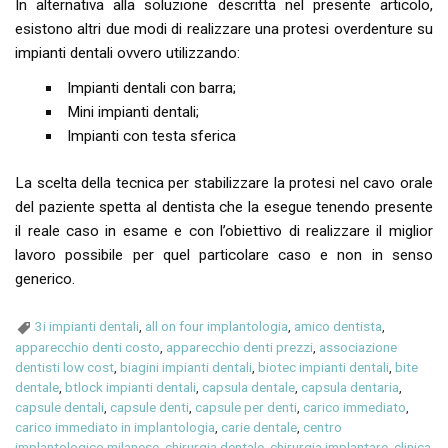
In alternativa alla soluzione descritta nel presente articolo,
esistono altri due modi di realizzare una protesi overdenture su
impianti dentali ovvero utilizzando:
Impianti dentali con barra;
Mini impianti dentali;
Impianti con testa sferica
La scelta della tecnica per stabilizzare la protesi nel cavo orale
del paziente spetta al dentista che la esegue tenendo presente
il reale caso in esame e con l’obiettivo di realizzare il miglior
lavoro possibile per quel particolare caso e non in senso
generico.
3i impianti dentali
,
all on four implantologia
,
amico dentista
,
apparecchio denti costo
,
apparecchio denti prezzi
,
associazione
dentisti low cost
,
biagini impianti dentali
,
biotec impianti dentali
,
bite
dentale
,
btlock impianti dentali
,
capsula dentale
,
capsula dentaria
,
capsule dentali
,
capsule denti
,
capsule per denti
,
carico immediato
,
carico immediato in implantologia
,
carie dentale
,
centro
implantologico milanese
,
chirurgia dentale
,
chirurgia implantare
,
clinica