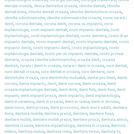
dentale croazia
,
clinica dentistica croazia
,
cliniche dentali
,
cliniche
dentali bona
,
cliniche dentali croazia
,
cliniche dentistiche in croazia
,
cliniche odontoiatriche
,
cliniche odontoiatriche croazia
,
come curare i
denti
,
corona dentale
,
corona denti
,
corona su impianto
,
corsi
implantologia
,
costi impianti dentali
,
costi impianto dentale
,
costi
implantologia
,
costi implantologia dentale
,
costo dentiera
,
costo di un
impianto dentale
,
costo impianti dentali
,
costo impianto dentale
,
costo
impianto dente
,
costo impianto denti
,
costo implantologia
,
costo
implantologia dentale
,
costo per un impianto dentale
,
costo protesi
dentarie
,
croazia cliniche odontoiatriche
,
croazia denti
,
croazia
dentisti
,
curare i denti in croazia
,
curarsi i denti in croazia
,
cure dentali
,
cure dentali croazia
,
cure dentali in croazia
,
cure dentarie
,
cure
dentistiche croazia
,
cure dentistiche mutuabili
,
dental pro blem
,
dente
corona
,
dente impianto
,
denti
,
denti corona
,
denti croazia
,
denti
croazia implantologia dentale
,
denti dritti
,
denti finti
,
denti fissi
,
denti
impianti
,
denti impianti prezzi
,
denti impianto
,
denti implantologia
,
denti in ceramica
,
denti in croazia
,
denti in resina
,
denti in zirconio
,
denti nuovi
,
denti protesi
,
denti provvisori
,
denti storti adulti
,
dentiera
fissa
,
dentiera mobile
,
dentiera prezzi
,
dentiere
,
dentiere fisse
,
dentiere mobili
,
dentiere mobili prezzi
,
dentiere prezzi
,
dentista amico
,
dentista croazia
,
dentista implantologia
,
dentista in croazia
,
dentista
milano
,
dentista mutua
,
dentista roma
,
dentista torino
,
dentista tv
,