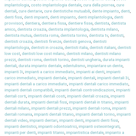
implantologia
,
costo implantologia dentale
,
cura della piorrea
,
cure
dentali
,
cure dentarie
,
cure dentistiche mutuabili
,
dente impianto
,
denti
,
denti fissi
,
denti impianti
,
denti impianto
,
denti implantologia
,
denti
provvisori
,
dentiera
,
dentiera fissa
,
dentiere fisse
,
dentista
,
dentista
amico
,
dentista croazia
,
dentista implantologia
,
dentista milano
,
dentista mutua
,
dentista roma
,
dentista torino
,
dentista tv
,
dentisti
,
dentisti croazia
,
dentisti firenze
,
dentisti genova
,
dentisti
implantologia
,
dentisti in croazia
,
dentisti italia
,
dentisti italiani
,
dentisti
low cost
,
dentisti low cost milano
,
dentisti milano
,
dentisti milano
prezzi
,
dentisti roma
,
dentisti torino
,
dentisti ungheria
,
durata impianti
dentali
,
durata impianto dentale
,
edentulismo
,
impiantare un dente
,
impianti 3i
,
impianti a carico immediato
,
impianti ai denti
,
impianti
carico immediato
,
impianti dentale
,
impianti dentali
,
impianti dentali 3i
,
impianti dentali a carico immediato
,
impianti dentali carico immediato
,
impianti dentali compatibili
,
impianti dentali controindicazioni
,
impianti
dentali corti
,
impianti dentali costi
,
impianti dentali croazia
,
impianti
dentali durata
,
impianti dentali fissi
,
impianti dentali in titanio
,
impianti
dentali milano
,
impianti dentali prezzi
,
impianti dentali roma
,
impianti
dentali romania
,
impianti dentali titanio
,
impianti dentali torino
,
impianti
dentali video
,
impianti dentari
,
impianti denti
,
impianti denti fissi
,
impianti dentistici
,
impianti odontoiatrici
,
impianti osteointegrati
,
impianti per denti
,
impianti titanio
,
impiantistica dentale
,
impianto a