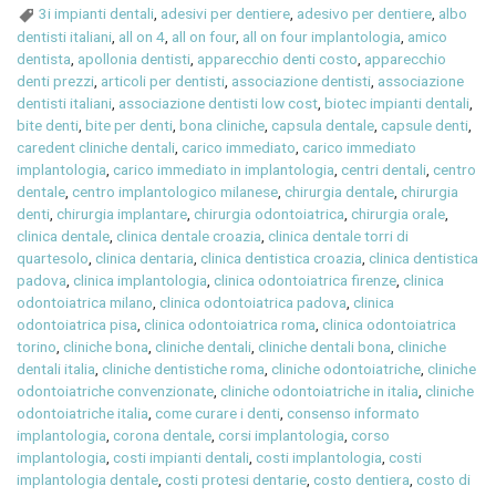
3i impianti dentali
,
adesivi per dentiere
,
adesivo per dentiere
,
albo
dentisti italiani
,
all on 4
,
all on four
,
all on four implantologia
,
amico
dentista
,
apollonia dentisti
,
apparecchio denti costo
,
apparecchio
denti prezzi
,
articoli per dentisti
,
associazione dentisti
,
associazione
dentisti italiani
,
associazione dentisti low cost
,
biotec impianti dentali
,
bite denti
,
bite per denti
,
bona cliniche
,
capsula dentale
,
capsule denti
,
caredent cliniche dentali
,
carico immediato
,
carico immediato
implantologia
,
carico immediato in implantologia
,
centri dentali
,
centro
dentale
,
centro implantologico milanese
,
chirurgia dentale
,
chirurgia
denti
,
chirurgia implantare
,
chirurgia odontoiatrica
,
chirurgia orale
,
clinica dentale
,
clinica dentale croazia
,
clinica dentale torri di
quartesolo
,
clinica dentaria
,
clinica dentistica croazia
,
clinica dentistica
padova
,
clinica implantologia
,
clinica odontoiatrica firenze
,
clinica
odontoiatrica milano
,
clinica odontoiatrica padova
,
clinica
odontoiatrica pisa
,
clinica odontoiatrica roma
,
clinica odontoiatrica
torino
,
cliniche bona
,
cliniche dentali
,
cliniche dentali bona
,
cliniche
dentali italia
,
cliniche dentistiche roma
,
cliniche odontoiatriche
,
cliniche
odontoiatriche convenzionate
,
cliniche odontoiatriche in italia
,
cliniche
odontoiatriche italia
,
come curare i denti
,
consenso informato
implantologia
,
corona dentale
,
corsi implantologia
,
corso
implantologia
,
costi impianti dentali
,
costi implantologia
,
costi
implantologia dentale
,
costi protesi dentarie
,
costo dentiera
,
costo di