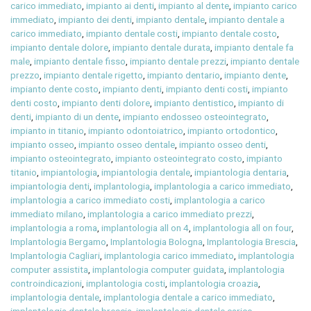
carico immediato
,
impianto ai denti
,
impianto al dente
,
impianto carico
immediato
,
impianto dei denti
,
impianto dentale
,
impianto dentale a
carico immediato
,
impianto dentale costi
,
impianto dentale costo
,
impianto dentale dolore
,
impianto dentale durata
,
impianto dentale fa
male
,
impianto dentale fisso
,
impianto dentale prezzi
,
impianto dentale
prezzo
,
impianto dentale rigetto
,
impianto dentario
,
impianto dente
,
impianto dente costo
,
impianto denti
,
impianto denti costi
,
impianto
denti costo
,
impianto denti dolore
,
impianto dentistico
,
impianto di
denti
,
impianto di un dente
,
impianto endosseo osteointegrato
,
impianto in titanio
,
impianto odontoiatrico
,
impianto ortodontico
,
impianto osseo
,
impianto osseo dentale
,
impianto osseo denti
,
impianto osteointegrato
,
impianto osteointegrato costo
,
impianto
titanio
,
impiantologia
,
impiantologia dentale
,
impiantologia dentaria
,
impiantologia denti
,
implantologia
,
implantologia a carico immediato
,
implantologia a carico immediato costi
,
implantologia a carico
immediato milano
,
implantologia a carico immediato prezzi
,
implantologia a roma
,
implantologia all on 4
,
implantologia all on four
,
Implantologia Bergamo
,
Implantologia Bologna
,
Implantologia Brescia
,
Implantologia Cagliari
,
implantologia carico immediato
,
implantologia
computer assistita
,
implantologia computer guidata
,
implantologia
controindicazioni
,
implantologia costi
,
implantologia croazia
,
implantologia dentale
,
implantologia dentale a carico immediato
,