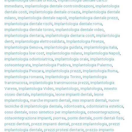
implantologia dentale brescia
,
implantologia dentale carico
immediato
,
implantologia dentale controindicazioni
,
implantologia
dentale costi
,
implantologia dentale croazia
,
implantologia dentale
milano
,
implantologia dentale napoli
,
implantologia dentale prezzi
,
implantologia dentale rischi
,
implantologia dentale roma
,
implantologia dentale torino
,
implantologia dentale video
,
implantologia dentaria
,
implantologia dentaria costi
,
implantologia
denti
,
implantologia elettrosaldata
,
Implantologia Firenze
,
Implantologia Genova
,
implantologia guidata
,
implantologia italia
,
implantologia low cost
,
implantologia milano
,
Implantologia Napoli
,
implantologia odontoiatrica
,
implantologia orale
,
implantologia
osteointegrata
,
Implantologia Padova
,
Implantologia Palermo
,
Implantologia Pescara
,
implantologia prezzi
,
Implantologia Roma
,
implantologia romania
,
Implantologia Torino
,
implantologia
transmucosa
,
implantologia transmucosa prezzi
,
Implantologia
Varese
,
Implantologia Video
,
implantologo
,
implatologia
,
innesto
osseo dentale
,
inplantologia
,
leone impianti dentali
,
leone
implantologia
,
marche impianti dentali
,
mini impianti dentali
,
nuove
tecniche di implantologia dentale
,
odontoiatra
,
odontoiatria estetica
,
osso dentale
,
osso sintetico per implantologia
,
osteointegrazione
,
osteointegrazione impianti
,
piorrea
,
ponte dentale
,
ponti dentali fissi
,
prezzi dentisti
,
prezzi impianti dentali
,
prezzi implantologia
,
prezzi
implantologia dentale
,
prezzi protesi dentarie
,
prezzo impianto