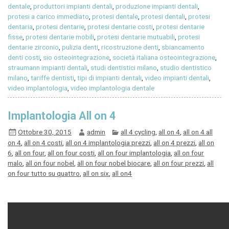
dentale
,
produttori impianti dentali
,
produzione impianti dentali
,
protesi a carico immediato
,
protesi dentale
,
protesi dentali
,
protesi
dentaria
,
protesi dentarie
,
protesi dentarie costi
,
protesi dentarie
fisse
,
protesi dentarie mobili
,
protesi dentarie mutuabili
,
protesi
dentarie zirconio
,
pulizia denti
,
ricostruzione denti
,
sbiancamento
denti costi
,
sio osteointegrazione
,
società italiana osteointegrazione
,
straumann impianti dentali
,
studi dentistici milano
,
studio dentistico
milano
,
tariffe dentisti
,
tipi di impianti dentali
,
video impianti dentali
,
video implantologia
,
video implantologia dentale
Implantologia All on 4
Ottobre 30, 2015
admin
all 4 cycling
,
all on 4
,
all on 4 all
on 4
,
all on 4 costi
,
all on 4 implantologia prezzi
,
all on 4 prezzi
,
all on
6
,
all on four
,
all on four costi
,
all on four implantologia
,
all on four
malo
,
all on four nobel
,
all on four nobel biocare
,
all on four prezzi
,
all
on four tutto su quattro
,
all on six
,
all on4