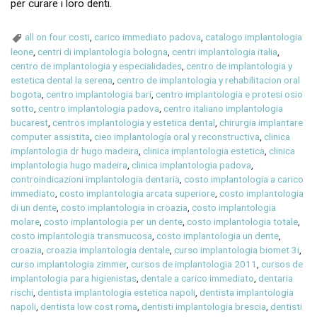
per curare i loro denti.
all on four costi
,
carico immediato padova
,
catalogo implantologia
leone
,
centri di implantologia bologna
,
centri implantologia italia
,
centro de implantologia y especialidades
,
centro de implantologia y
estetica dental la serena
,
centro de implantologia y rehabilitacion oral
bogota
,
centro implantologia bari
,
centro implantologia e protesi osio
sotto
,
centro implantologia padova
,
centro italiano implantologia
bucarest
,
centros implantologia y estetica dental
,
chirurgia implantare
computer assistita
,
cieo implantología oral y reconstructiva
,
clinica
implantologia dr hugo madeira
,
clinica implantologia estetica
,
clinica
implantologia hugo madeira
,
clinica implantologia padova
,
controindicazioni implantologia dentaria
,
costo implantologia a carico
immediato
,
costo implantologia arcata superiore
,
costo implantologia
di un dente
,
costo implantologia in croazia
,
costo implantologia
molare
,
costo implantologia per un dente
,
costo implantologia totale
,
costo implantologia transmucosa
,
costo implantologia un dente
,
croazia
,
croazia implantologia dentale
,
curso implantologia biomet 3i
,
curso implantologia zimmer
,
cursos de implantologia 2011
,
cursos de
implantologia para higienistas
,
dentale a carico immediato
,
dentaria
rischi
,
dentista implantologia estetica napoli
,
dentista implantologia
napoli
,
dentista low cost roma
,
dentisti implantologia brescia
,
dentisti