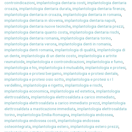
controindicazioni
,
implantologia dentaria costi
,
implantologia dentaria
croazia
,
implantologia dentaria durata
,
implantologia dentaria firenze
,
implantologia dentaria in croazia
,
implantologia dentaria in romania
,
implantologia dentaria in slovenia
,
implantologia dentaria napoli
,
implantologia dentaria nuove tecniche
,
implantologia dentaria prezzi
,
implantologia dentaria quanto costa
,
implantologia dentaria rischi
,
implantologia dentaria romania
,
implantologia dentaria torino
,
implantologia dentaria verona
,
implantologia denti in romania
,
implantologia denti romania
,
implantologia di qualità
,
implantologia di
un dente
,
implantologia di un dente costo
,
implantologia e artrite
reumatoide
,
implantologia e controindicazioni
,
implantologia e fumo
,
implantologia e hiv
,
implantologia è mutuabile
,
implantologia e protesi
,
implantologia e protesi bergamo
,
implantologia e protesi dentale
,
implantologia e protesi osio sotto
,
implantologia e protesi s r l
verdellino
,
implantologia e rigetto
,
implantologia e rischi
,
implantologia economica
,
implantologia ed estetica
,
implantologia
elettrosaldata
,
implantologia elettrosaldata a carico immediato
,
implantologia elettrosaldata a carico immediato prezzi
,
implantologia
elettrosaldata a masticazione immediata
,
implantologia elettrosaldata
torino
,
implantologia Emilia-Romagna
,
implantologia endossea
,
implantologia endossea costi
,
implantologia endossea
osteointegrata
,
implantologia estero
,
implantologia estero prezzi
,