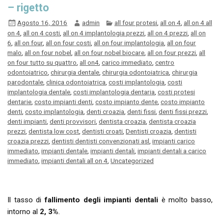
– rigetto
Agosto 16, 2016
admin
all four protesi
,
all on 4
,
all on 4 all
on 4
,
all on 4 costi
,
all on 4 implantologia prezzi
,
all on 4 prezzi
,
all on
6
,
all on four
,
all on four costi
,
all on four implantologia
,
all on four
malo
,
all on four nobel
,
all on four nobel biocare
,
all on four prezzi
,
all
on four tutto su quattro
,
all on4
,
carico immediato
,
centro
odontoiatrico
,
chirurgia dentale
,
chirurgia odontoiatrica
,
chirurgia
parodontale
,
clinica odontoiatrica
,
costi implantologia
,
costi
implantologia dentale
,
costi implantologia dentaria
,
costi protesi
dentarie
,
costo impianti denti
,
costo impianto dente
,
costo impianto
denti
,
costo implantologia
,
denti croazia
,
denti fissi
,
denti fissi prezzi
,
denti impianti
,
denti provvisori
,
dentista croazia
,
dentista croazia
prezzi
,
dentista low cost
,
dentisti croati
,
Dentisti croazia
,
dentisti
croazia prezzi
,
dentisti dentisti convenzionati asl
,
impianti carico
immediato
,
impianti dentale
,
impianti dentali
,
impianti dentali a carico
immediato
,
impianti dentali all on 4
,
Uncategorized
Il tasso di
fallimento degli impianti dentali
è molto basso,
intorno al
2, 3%
.