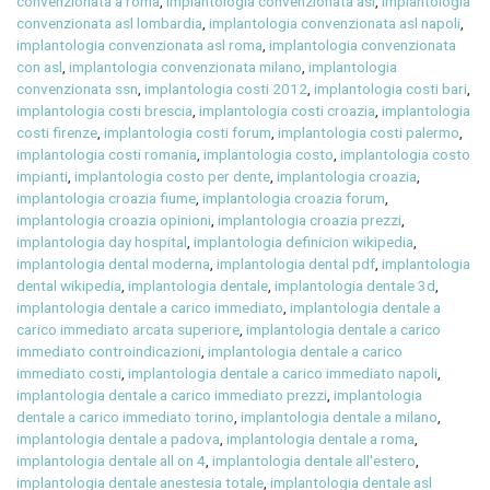
convenzionata a roma
,
implantologia convenzionata asl
,
implantologia
convenzionata asl lombardia
,
implantologia convenzionata asl napoli
,
implantologia convenzionata asl roma
,
implantologia convenzionata
con asl
,
implantologia convenzionata milano
,
implantologia
convenzionata ssn
,
implantologia costi 2012
,
implantologia costi bari
,
implantologia costi brescia
,
implantologia costi croazia
,
implantologia
costi firenze
,
implantologia costi forum
,
implantologia costi palermo
,
implantologia costi romania
,
implantologia costo
,
implantologia costo
impianti
,
implantologia costo per dente
,
implantologia croazia
,
implantologia croazia fiume
,
implantologia croazia forum
,
implantologia croazia opinioni
,
implantologia croazia prezzi
,
implantologia day hospital
,
implantologia definicion wikipedia
,
implantologia dental moderna
,
implantologia dental pdf
,
implantologia
dental wikipedia
,
implantologia dentale
,
implantologia dentale 3d
,
implantologia dentale a carico immediato
,
implantologia dentale a
carico immediato arcata superiore
,
implantologia dentale a carico
immediato controindicazioni
,
implantologia dentale a carico
immediato costi
,
implantologia dentale a carico immediato napoli
,
implantologia dentale a carico immediato prezzi
,
implantologia
dentale a carico immediato torino
,
implantologia dentale a milano
,
implantologia dentale a padova
,
implantologia dentale a roma
,
implantologia dentale all on 4
,
implantologia dentale all'estero
,
implantologia dentale anestesia totale
,
implantologia dentale asl