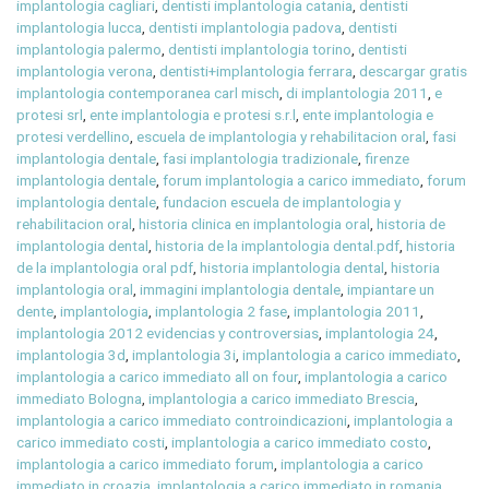
implantologia cagliari
,
dentisti implantologia catania
,
dentisti
implantologia lucca
,
dentisti implantologia padova
,
dentisti
implantologia palermo
,
dentisti implantologia torino
,
dentisti
implantologia verona
,
dentisti+implantologia ferrara
,
descargar gratis
implantologia contemporanea carl misch
,
di implantologia 2011
,
e
protesi srl
,
ente implantologia e protesi s.r.l
,
ente implantologia e
protesi verdellino
,
escuela de implantologia y rehabilitacion oral
,
fasi
implantologia dentale
,
fasi implantologia tradizionale
,
firenze
implantologia dentale
,
forum implantologia a carico immediato
,
forum
implantologia dentale
,
fundacion escuela de implantologia y
rehabilitacion oral
,
historia clinica en implantologia oral
,
historia de
implantologia dental
,
historia de la implantologia dental.pdf
,
historia
de la implantologia oral pdf
,
historia implantologia dental
,
historia
implantologia oral
,
immagini implantologia dentale
,
impiantare un
dente
,
implantologia
,
implantologia 2 fase
,
implantologia 2011
,
implantologia 2012 evidencias y controversias
,
implantologia 24
,
implantologia 3d
,
implantologia 3i
,
implantologia a carico immediato
,
implantologia a carico immediato all on four
,
implantologia a carico
immediato Bologna
,
implantologia a carico immediato Brescia
,
implantologia a carico immediato controindicazioni
,
implantologia a
carico immediato costi
,
implantologia a carico immediato costo
,
implantologia a carico immediato forum
,
implantologia a carico
immediato in croazia
,
implantologia a carico immediato in romania
,