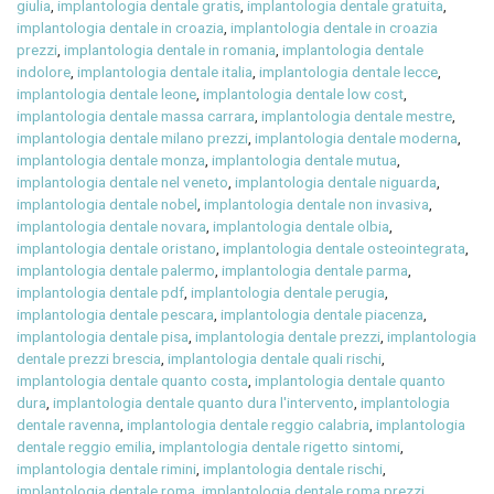
giulia
,
implantologia dentale gratis
,
implantologia dentale gratuita
,
implantologia dentale in croazia
,
implantologia dentale in croazia
prezzi
,
implantologia dentale in romania
,
implantologia dentale
indolore
,
implantologia dentale italia
,
implantologia dentale lecce
,
implantologia dentale leone
,
implantologia dentale low cost
,
implantologia dentale massa carrara
,
implantologia dentale mestre
,
implantologia dentale milano prezzi
,
implantologia dentale moderna
,
implantologia dentale monza
,
implantologia dentale mutua
,
implantologia dentale nel veneto
,
implantologia dentale niguarda
,
implantologia dentale nobel
,
implantologia dentale non invasiva
,
implantologia dentale novara
,
implantologia dentale olbia
,
implantologia dentale oristano
,
implantologia dentale osteointegrata
,
implantologia dentale palermo
,
implantologia dentale parma
,
implantologia dentale pdf
,
implantologia dentale perugia
,
implantologia dentale pescara
,
implantologia dentale piacenza
,
implantologia dentale pisa
,
implantologia dentale prezzi
,
implantologia
dentale prezzi brescia
,
implantologia dentale quali rischi
,
implantologia dentale quanto costa
,
implantologia dentale quanto
dura
,
implantologia dentale quanto dura l'intervento
,
implantologia
dentale ravenna
,
implantologia dentale reggio calabria
,
implantologia
dentale reggio emilia
,
implantologia dentale rigetto sintomi
,
implantologia dentale rimini
,
implantologia dentale rischi
,
implantologia dentale roma
,
implantologia dentale roma prezzi
,