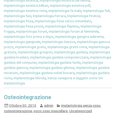
implantologia estetica
,
implantologia estetica barcelona
,
implantologia estetica bilbao
,
implantologia estetica pdf
,
implantologia estetica roma
,
implantologia fa male
,
implantologia fafi
,
implantologia fasi
,
Implantologia Ferrara
,
Implantologia Firenze
,
implantologia fissa
,
implantologia fissa carico immediato
,
implantologia fissa prezzi
,
implantologia flapless
,
Implantologia
Foggia
,
implantologia forum
,
implantologia forum al femminile
,
implantologia foto prima e dopo
,
implantologia gengiva aderente
,
implantologia gengivale
,
Implantologia Genova
,
implantologia genova
prezzi
,
implantologia gratis
,
implantologia gratis roma
,
implantologia
gratuita
,
implantologia groupon
,
implantologia guidata
,
implantologia
guidata bredent
,
implantologia guidata computerizzata
,
implantologia
guidata dal computer
,
implantologia guidata facile
,
implantologia
guidata genova
,
implantologia guidata ghimas
,
implantologia guidata
micerium
,
implantologia guidata nobel biocare
,
implantologia guidata
roma
,
implantologia hibrida
,
Senza categoria e taggato come 3m
implantologia
Osteointegrazione
Ottobre 30, 2015
admin
implantologia senza osso
,
osteointegrazione
,
poco osso mascellare
,
Uncategorized