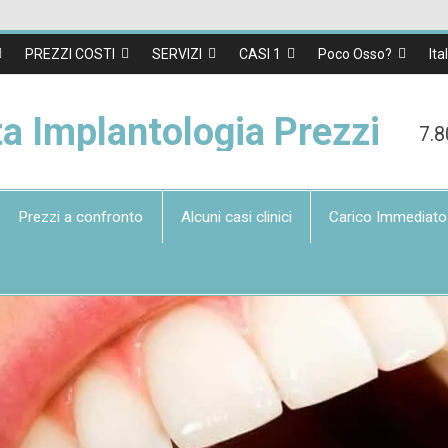
PREZZI COSTI
SERVIZI
CASI 1
Poco Osso?
Ita
ta Implantologia Prezzi
7.8
Prezzi a confronto
Alcuni casi clinici
Carico Immediato