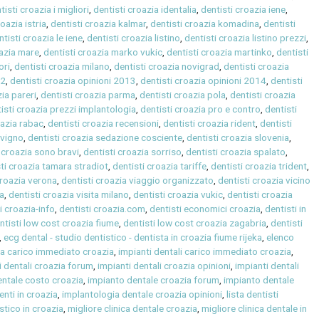
tisti croazia i migliori
,
dentisti croazia identalia
,
dentisti croazia iene
,
oazia istria
,
dentisti croazia kalmar
,
dentisti croazia komadina
,
dentisti
ntisti croazia le iene
,
dentisti croazia listino
,
dentisti croazia listino prezzi
,
oazia mare
,
dentisti croazia marko vukic
,
dentisti croazia martinko
,
dentisti
ori
,
dentisti croazia milano
,
dentisti croazia novigrad
,
dentisti croazia
12
,
dentisti croazia opinioni 2013
,
dentisti croazia opinioni 2014
,
dentisti
zia pareri
,
dentisti croazia parma
,
dentisti croazia pola
,
dentisti croazia
isti croazia prezzi implantologia
,
dentisti croazia pro e contro
,
dentisti
oazia rabac
,
dentisti croazia recensioni
,
dentisti croazia rident
,
dentisti
ovigno
,
dentisti croazia sedazione cosciente
,
dentisti croazia slovenia
,
 croazia sono bravi
,
dentisti croazia sorriso
,
dentisti croazia spalato
,
ti croazia tamara stradiot
,
dentisti croazia tariffe
,
dentisti croazia trident
,
croazia verona
,
dentisti croazia viaggio organizzato
,
dentisti croazia vicino
ia
,
dentisti croazia visita milano
,
dentisti croazia vukic
,
dentisti croazia
i croazia-info
,
dentisti croazia.com
,
dentisti economici croazia
,
dentisti in
ntisti low cost croazia fiume
,
dentisti low cost croazia zagabria
,
dentisti
,
ecg dental - studio dentistico - dentista in croazia fiume rijeka
,
elenco
i a carico immediato croazia
,
impianti dentali carico immediato croazia
,
i dentali croazia forum
,
impianti dentali croazia opinioni
,
impianti dentali
entale costo croazia
,
impianto dentale croazia forum
,
impianto dentale
nti in croazia
,
implantologia dentale croazia opinioni
,
lista dentisti
stico in croazia
,
migliore clinica dentale croazia
,
migliore clinica dentale in