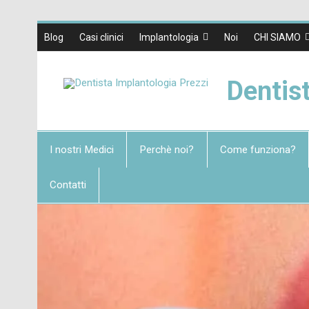
Blog
Casi clinici
Implantologia
Noi
CHI SIAMO
Dentis
I nostri Medici
Perchè noi?
Come funziona?
Contatti