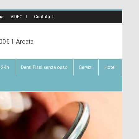
lia
VIDEO
Contatti
00€ 1 Arcata
 24h
Denti Fissi senza osso
Servizi
Hotel