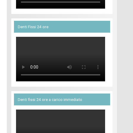
Denti Fissi 24 ore
Denti fissi 24 ore a carico immediato