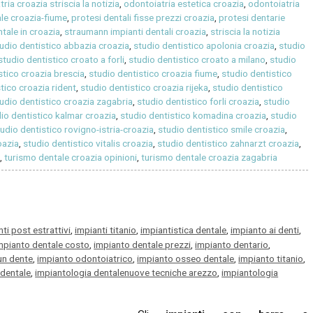
ria croazia striscia la notizia
,
odontoiatria estetica croazia
,
odontoiatria
ale croazia-fiume
,
protesi dentali fisse prezzi croazia
,
protesi dentarie
ntale in croazia
,
straumann impianti dentali croazia
,
striscia la notizia
udio dentistico abbazia croazia
,
studio dentistico apolonia croazia
,
studio
studio dentistico croato a forli
,
studio dentistico croato a milano
,
studio
stico croazia brescia
,
studio dentistico croazia fiume
,
studio dentistico
tico croazia rident
,
studio dentistico croazia rijeka
,
studio dentistico
udio dentistico croazia zagabria
,
studio dentistico forli croazia
,
studio
io dentistico kalmar croazia
,
studio dentistico komadina croazia
,
studio
udio dentistico rovigno-istria-croazia
,
studio dentistico smile croazia
,
oazia
,
studio dentistico vitalis croazia
,
studio dentistico zahnarzt croazia
,
4
,
turismo dentale croazia opinioni
,
turismo dentale croazia zagabria
ti post estrattivi
,
impianti titanio
,
impiantistica dentale
,
impianto ai denti
,
mpianto dentale costo
,
impianto dentale prezzi
,
impianto dentario
,
un dente
,
impianto odontoiatrico
,
impianto osseo dentale
,
impianto titanio
,
 dentale
,
impiantologia dentalenuove tecniche arezzo
,
impiantologia