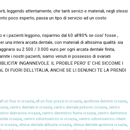
rti, leggendo attentamente, che tanti servizi e materiali, negli stessi
nto poco esperto, passa un tipo di servizio ad un costo
 e i pazienti leggono, risparmio dal 60 all’80% se cosi’ fosse ,
una intera arcata dentale, con materiali di altissima qualità. sia
aggirarsi su 2.500 / 3.000 euro per ogni arcata dentale finita,
te i nostri pazienti, siamo venuti in possesso di svariati
e PUBBLICITA’ INGANNEVOLE. IL PROBLE PERO’ E’ CHE SICCOME I
 DI FUORI DELL’ITALIA, ANCHE SE LI DENUNCI TE LA PRENDI
all on four in croazia
,
all on four prezzi in croazia
,
apollonia dentisti croazia
,
oazia
,
centro dentale in croazia
,
centro dentale jurkovic croazia
,
centro
istico dubravica croazia
,
centro dentistico fiume croazia
,
centro dentistico
smile croazia
,
centro odontoiatrico in croazia
,
centro odontoiatrico rident
 in croazia
,
clinica dentale abbazia croazia
,
clinica dentale apolonia croazia
,