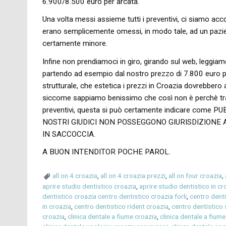
6.900/8.500 euro per arcata.
Una volta messi assieme tutti i preventivi, ci siamo acco
erano semplicemente omessi, in modo tale, ad un pazie
certamente minore.
Infine non prendiamoci in giro, girando sul web, leggiamo
partendo ad esempio dal nostro prezzo di 7.800 euro per 
strutturale, che estetica i prezzi in Croazia dovrebbero 
siccome sappiamo benissimo che così non è perchè trami
preventivi, questa si può certamente indicare com
NOSTRI GIUDICI NON POSSEGGONO GIURISDIZIONE AL
IN SACCOCCIA.
A BUON INTENDITOR POCHE PAROL.
all on 4 croazia
,
all on 4 croazia prezzi
,
all on four croazia
,
aprire studio dentistico croazia
,
aprire studio dentistico in cr
dentistico croazia centro dentistico croazia forli
,
centro dent
in croazia
,
centro dentistico rident croazia
,
centro dentistico 
croazia
,
clinica dentale a fiume croazia
,
clinica dentale a fiume