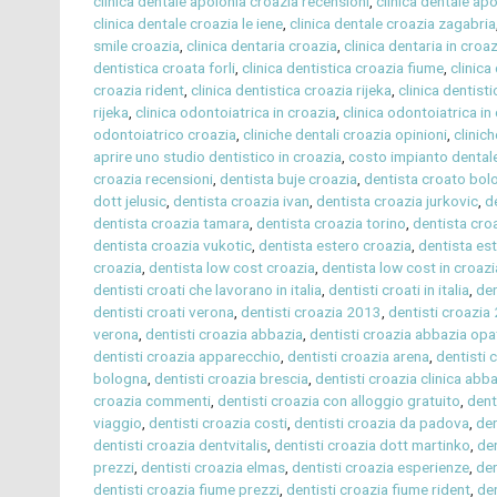
clinica dentale apolonia croazia recensioni
,
clinica dentale apo
clinica dentale croazia le iene
,
clinica dentale croazia zagabria
smile croazia
,
clinica dentaria croazia
,
clinica dentaria in croa
dentistica croata forli
,
clinica dentistica croazia fiume
,
clinica
croazia rident
,
clinica dentistica croazia rijeka
,
clinica dentisti
rijeka
,
clinica odontoiatrica in croazia
,
clinica odontoiatrica in 
odontoiatrico croazia
,
cliniche dentali croazia opinioni
,
clinich
aprire uno studio dentistico in croazia
,
costo impianto dentale
croazia recensioni
,
dentista buje croazia
,
dentista croato bol
dott jelusic
,
dentista croazia ivan
,
dentista croazia jurkovic
,
d
dentista croazia tamara
,
dentista croazia torino
,
dentista cro
dentista croazia vukotic
,
dentista estero croazia
,
dentista es
croazia
,
dentista low cost croazia
,
dentista low cost in croazi
dentisti croati che lavorano in italia
,
dentisti croati in italia
,
den
dentisti croati verona
,
dentisti croazia 2013
,
dentisti croazia
verona
,
dentisti croazia abbazia
,
dentisti croazia abbazia opa
dentisti croazia apparecchio
,
dentisti croazia arena
,
dentisti 
bologna
,
dentisti croazia brescia
,
dentisti croazia clinica abb
croazia commenti
,
dentisti croazia con alloggio gratuito
,
dent
viaggio
,
dentisti croazia costi
,
dentisti croazia da padova
,
den
dentisti croazia dentvitalis
,
dentisti croazia dott martinko
,
de
prezzi
,
dentisti croazia elmas
,
dentisti croazia esperienze
,
den
dentisti croazia fiume prezzi
,
dentisti croazia fiume rident
,
den