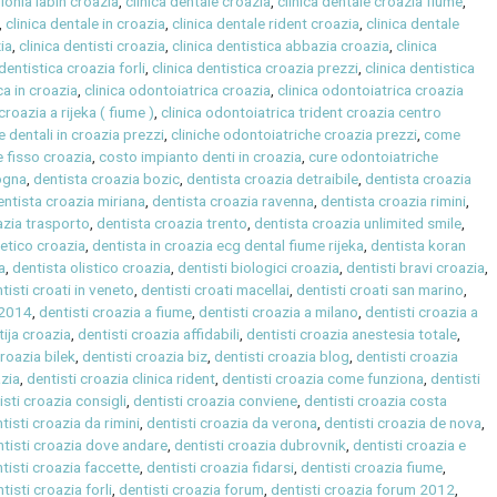
lonia labin croazia
,
clinica dentale croazia
,
clinica dentale croazia fiume
,
,
clinica dentale in croazia
,
clinica dentale rident croazia
,
clinica dentale
zia
,
clinica dentisti croazia
,
clinica dentistica abbazia croazia
,
clinica
 dentistica croazia forli
,
clinica dentistica croazia prezzi
,
clinica dentistica
ca in croazia
,
clinica odontoiatrica croazia
,
clinica odontoiatrica croazia
croazia a rijeka ( fiume )
,
clinica odontoiatrica trident croazia centro
e dentali in croazia prezzi
,
cliniche odontoiatriche croazia prezzi
,
come
 fisso croazia
,
costo impianto denti in croazia
,
cure odontoiatriche
ogna
,
dentista croazia bozic
,
dentista croazia detraibile
,
dentista croazia
entista croazia miriana
,
dentista croazia ravenna
,
dentista croazia rimini
,
azia trasporto
,
dentista croazia trento
,
dentista croazia unlimited smile
,
tetico croazia
,
dentista in croazia ecg dental fiume rijeka
,
dentista koran
a
,
dentista olistico croazia
,
dentisti biologici croazia
,
dentisti bravi croazia
,
tisti croati in veneto
,
dentisti croati macellai
,
dentisti croati san marino
,
 2014
,
dentisti croazia a fiume
,
dentisti croazia a milano
,
dentisti croazia a
tija croazia
,
dentisti croazia affidabili
,
dentisti croazia anestesia totale
,
croazia bilek
,
dentisti croazia biz
,
dentisti croazia blog
,
dentisti croazia
azia
,
dentisti croazia clinica rident
,
dentisti croazia come funziona
,
dentisti
isti croazia consigli
,
dentisti croazia conviene
,
dentisti croazia costa
tisti croazia da rimini
,
dentisti croazia da verona
,
dentisti croazia de nova
,
ntisti croazia dove andare
,
dentisti croazia dubrovnik
,
dentisti croazia e
tisti croazia faccette
,
dentisti croazia fidarsi
,
dentisti croazia fiume
,
tisti croazia forli
,
dentisti croazia forum
,
dentisti croazia forum 2012
,