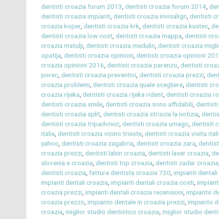
dentisti croazia forum 2013
,
dentisti croazia forum 2014
,
den
dentisti croazia impianti
,
dentisti croazia invisalign
,
dentisti cr
croazia koper
,
dentisti croazia krk
,
dentisti croazia kustec
,
de
dentisti croazia low cost
,
dentisti croazia mappa
,
dentisti cr
croazia matulji
,
dentisti croazia medulin
,
dentisti croazia migli
opatija
,
dentisti croazia opinioni
,
dentisti croazia opinioni 20
croazia opinioni 2016
,
dentisti croazia parenzo
,
dentisti croa
porec
,
dentisti croazia preventivi
,
dentisti croazia prezzi
,
dent
croazia problemi
,
dentisti croazia quale scegliere
,
dentisti cr
croazia rijeka
,
dentisti croazia rijeka rident
,
dentisti croazia r
dentisti croazia smile
,
dentisti croazia sono affidabili
,
dentisti
dentisti croazia split
,
dentisti croazia striscia la notizia
,
dentis
dentisti croazia tripadvisor
,
dentisti croazia umago
,
dentisti 
italia
,
dentisti croazia vicino trieste
,
dentisti croazia visita ital
yahoo
,
dentisti croazia zagabria
,
dentisti croazia zara
,
dentist
croazia prezzi
,
dentisti labin croazia
,
dentisti laser croazia
,
de
slovenia e croazia
,
dentisti top croazia
,
dentisti zadar croazia
dentisti croazia
,
fattura dentista croazia 730
,
impianti dental
impianti dentali croazia
,
impianti dentali croazia costi
,
impiant
croazia prezzi
,
impianti dentali croazia recensioni
,
impianto d
croazia prezzo
,
impianto dentale in croazia prezzi
,
impianto de
croazia
,
miglior studio dentistico croazia
,
miglior studio denti