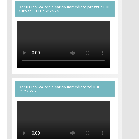
Denti Fissi 24 ore a carico immediato prezzi 7.800
euro tel 388 7527525
Denti Fissi 24 ore a carico immediato tel 388
7527525