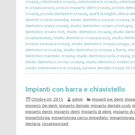
croazia
,
odontoiatra croazia
,
odontoiatra in croazia
,
odontoiat
in croazia prezzi
,
prezzo impianto denti croazia
,
protesi dent
croazia
,
protesi dentarie in croazia
,
qual'è la miglior clinica de
dentisti croazia youtube
,
studio dentistico a porec croazia
,
st
dentistico arena croazia
,
studio dentistico croato a bologna
,
dentistico croato forli
,
studio dentistico croazia
,
studio denti
croazia kustec
,
studio dentistico croazia prezzi
,
studio dentis
croazia striscia la notizia
,
studio dentistico croazia umago
,
st
dentistico in croazia
,
studio dentistico in croazia a fiume
,
stud
dentistico martinko croazia
,
studio dentistico pola croazia
,
st
studio dentistico sorriso croazia
,
studio dentistico trident cr
studio odontoiatrico in croazia
,
turismo dentale croazia 201
Impianti con barra e chiavistello
Ottobre 30, 2015
admin
impianti per denti
,
impian
impianto dei denti
,
impianto dentale
,
impianto dentale costi
,
i
impianto dente
,
impianto denti
,
impianto di denti
,
impianto di 
impiantologia
,
impiantologia carico immediato
,
impiantologia
dentaria
,
Uncategorized