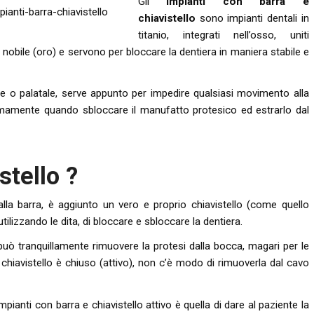
Gli
impianti con barra e
chiavistello
sono impianti dentali in
titanio, integrati nell’osso, uniti
 nobile (oro) e servono per bloccare la dentiera in maniera stabile e
ale o palatale, serve appunto per impedire qualsiasi movimento alla
omamente quando sbloccare il manufatto protesico ed estrarlo dal
stello ?
alla barra, è aggiunto un vero e proprio chiavistello (come quello
utilizzando le dita, di bloccare e sbloccare la dentiera.
 può tranquillamente rimuovere la protesi dalla bocca, magari per le
 chiavistello è chiuso (attivo), non c’è modo di rimuoverla dal cavo
mpianti con barra e chiavistello attivo è quella di dare al paziente la