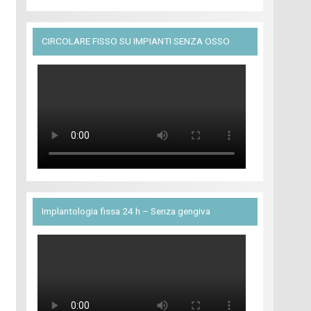
CIRCOLARE FISSO SU IMPIANTI SENZA OSSO
Implantologia fissa 24 h – Senza gengiva