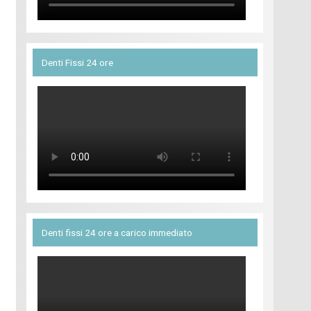
Denti Fissi 24 ore
Denti fissi 24 ore a carico immediato