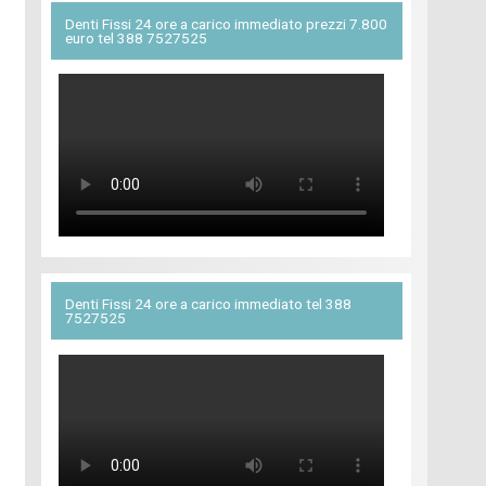
Denti Fissi 24 ore a carico immediato prezzi 7.800
euro tel 388 7527525
Denti Fissi 24 ore a carico immediato tel 388
7527525