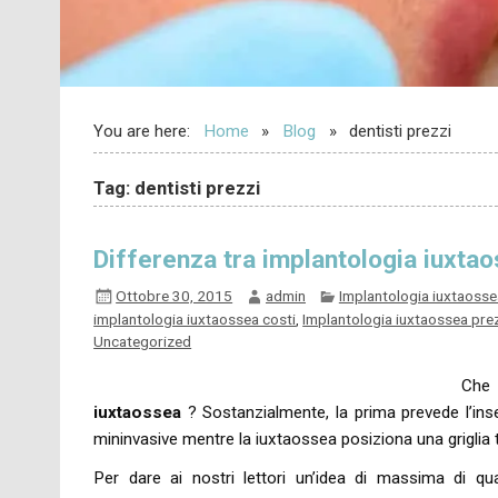
You are here:
Home
Blog
dentisti prezzi
Tag: dentisti prezzi
Differenza tra implantologia iuxta
Ottobre 30, 2015
admin
Implantologia iuxtaosse
implantologia iuxtaossea costi
,
Implantologia iuxtaossea pre
Uncategorized
Ch
iuxtaossea
? Sostanzialmente, la prima prevede l’inse
mininvasive mentre la iuxtaossea posiziona una griglia 
Per dare ai nostri lettori un’idea di massima di qua