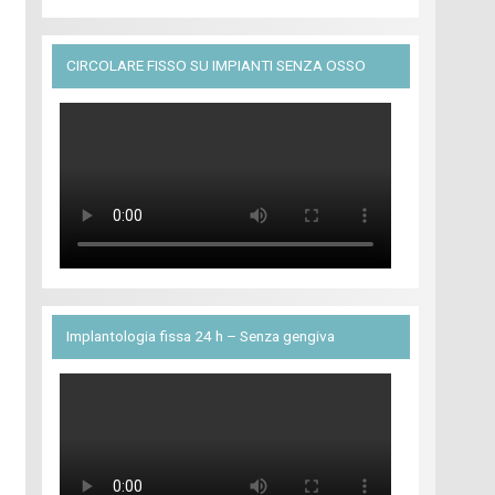
CIRCOLARE FISSO SU IMPIANTI SENZA OSSO
Implantologia fissa 24 h – Senza gengiva