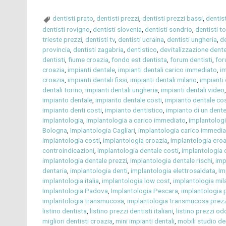
dentisti prato
,
dentisti prezzi
,
dentisti prezzi bassi
,
dentis
dentisti rovigno
,
dentisti slovenia
,
dentisti sondrio
,
dentisti t
trieste prezzi
,
dentisti tv
,
dentisti ucraina
,
dentisti ungheria
,
de
provincia
,
dentisti zagabria
,
dentistico
,
devitalizzazione dent
dentisti
,
fiume croazia
,
fondo est dentista
,
forum dentisti
,
for
croazia
,
impianti dentale
,
impianti dentali carico immediato
,
im
croazia
,
impianti dentali fissi
,
impianti dentali milano
,
impianti 
dentali torino
,
impianti dentali ungheria
,
impianti dentali video
impianto dentale
,
impianto dentale costi
,
impianto dentale co
impianto denti costi
,
impianto dentistico
,
impianto di un dent
implantologia
,
implantologia a carico immediato
,
implantologi
Bologna
,
Implantologia Cagliari
,
implantologia carico immedi
implantologia costi
,
implantologia croazia
,
implantologia croa
controindicazioni
,
implantologia dentale costi
,
implantologia 
implantologia dentale prezzi
,
implantologia dentale rischi
,
imp
dentaria
,
implantologia denti
,
implantologia elettrosaldata
,
Im
implantologia italia
,
implantologia low cost
,
implantologia mil
Implantologia Padova
,
Implantologia Pescara
,
implantologia 
implantologia transmucosa
,
implantologia transmucosa prezz
listino dentista
,
listino prezzi dentisti italiani
,
listino prezzi od
migliori dentisti croazia
,
mini impianti dentali
,
mobili studio de