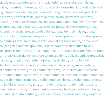
iatria estetica
,
odontoiatria in italia
,
odontoiatria infantile milano
,
ciale
,
odontoiatria trieste
,
odontotecnici
,
odontotecnico
,
ordine dentisti
,
le
,
panoramica dentale
,
paura del dentista
,
policlinico arena
,
policlinico
le croazia
,
ponte dentale
,
ponte dentale costo
,
preventivi dentista
,
roazia
,
preventivo dentista on line
,
preventivo dentista online
,
preventivo
ta
,
prevenzione dentale
,
prezzi croazia
,
prezzi dentiere mobili
,
prezzi
i dentisti croazia
,
prezzi dentisti italia
,
prezzi dentisti milano
,
prezzi
rezzi implantologia dentale
,
prezzi in croazia
,
prezzi odontoiatria
,
prezzi
one dente
,
prezzo dentista
,
prezzo devitalizzazione dente
,
prima visita
ico
,
progetto dentale apollonia
,
pronto soccorso dentistico milano
,
ria
,
protesi dentarie
,
protesi dentarie costi
,
protesi dentarie fisse
,
protesi
e mutuabili
,
pulizia dei denti costo
,
pulizia denti
,
pulizia denti costo
,
pulizia
 croazia
,
rident prezzi
,
rident rijeka
,
rifarsi i denti
,
roma dentisti
,
o denti dentista
,
scheletrato dentale
,
smile croazia
,
smile dentista
,
di dentistici croazia
,
studi dentistici firenze
,
studi dentistici in croazia
,
e
,
studio dentistico croazia
,
studio dentistico low cost
,
studio dentistico
studio dentistico roma
,
studio dentistico smile
,
studio dentistico trieste
,
ti
,
tariffario dentisti italiani
,
tariffe dentista
,
tariffe dentisti
,
trapianto
 dentale in croazia
,
turismo dentale romania
,
turismo dentale ungheria
,
nti dentali
,
visita dentista
,
visita dentistica
,
zagabria dentista
,
zagabria