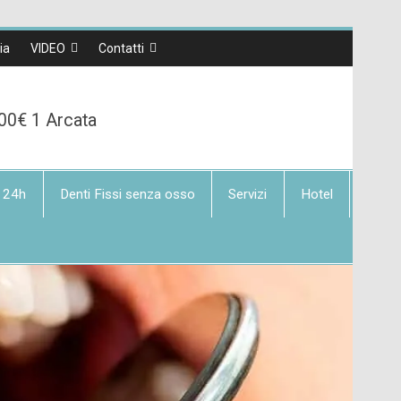
lia
VIDEO
Contatti
00€ 1 Arcata
 24h
Denti Fissi senza osso
Servizi
Hotel