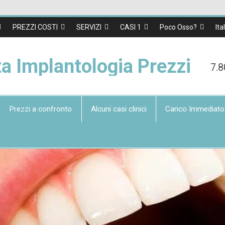
PREZZI COSTI
SERVIZI
CASI 1
Poco Osso?
Ita
ta Implantologia Prezzi
7.8
Prezzi a confronto
Alcuni casi clinici
Carico Immediato