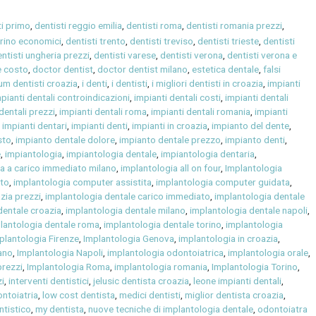
ti primo
,
dentisti reggio emilia
,
dentisti roma
,
dentisti romania prezzi
,
orino economici
,
dentisti trento
,
dentisti treviso
,
dentisti trieste
,
dentisti
ntisti ungheria prezzi
,
dentisti varese
,
dentisti verona
,
dentisti verona e
e costo
,
doctor dentist
,
doctor dentist milano
,
estetica dentale
,
falsi
um dentisti croazia
,
i denti
,
i dentisti
,
i migliori dentisti in croazia
,
impianti
pianti dentali controindicazioni
,
impianti dentali costi
,
impianti dentali
dentali prezzi
,
impianti dentali roma
,
impianti dentali romania
,
impianti
,
impianti dentari
,
impianti denti
,
impianti in croazia
,
impianto del dente
,
sto
,
impianto dentale dolore
,
impianto dentale prezzo
,
impianto denti
,
e
,
impiantologia
,
impiantologia dentale
,
impiantologia dentaria
,
a a carico immediato milano
,
implantologia all on four
,
Implantologia
ato
,
implantologia computer assistita
,
implantologia computer guidata
,
zia prezzi
,
implantologia dentale carico immediato
,
implantologia dentale
dentale croazia
,
implantologia dentale milano
,
implantologia dentale napoli
,
lantologia dentale roma
,
implantologia dentale torino
,
implantologia
plantologia Firenze
,
Implantologia Genova
,
implantologia in croazia
,
ano
,
Implantologia Napoli
,
implantologia odontoiatrica
,
implantologia orale
,
prezzi
,
Implantologia Roma
,
implantologia romania
,
Implantologia Torino
,
i
,
interventi dentistici
,
jelusic dentista croazia
,
leone impianti dentali
,
ontoiatria
,
low cost dentista
,
medici dentisti
,
miglior dentista croazia
,
ntistico
,
my dentista
,
nuove tecniche di implantologia dentale
,
odontoiatra