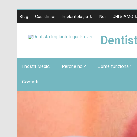
Blog
Casi clinici
Implantologia
Noi
CHI SIAMO
Dentis
I nostri Medici
Perchè noi?
Come funziona?
Contatti