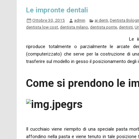
Le impronte dentali
Ottobre 30, 2015
admin
ai denti
,
Dentista Bolog
dentista low cost
,
dentista milano
,
dentista ponte
,
dentisti
,
Un
Le
riproduce totalmente o parzialmente le arcate de
(computerizzato) che serve per la costruzione di una
trasferire sul modello in gesso il posizionamento degli i
Come si prendono le im
Il cucchiaio viene riempito di una speciale pasta mor
affondino nella pasta e viene tenuto in tale posizione