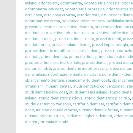
milano
,
odontoiatri
,
odontoiatria
,
odontoiatria croazia
,
odonto
odontoiatria low cost
,
odontoiatria protesica
,
odontoiatria so
orto nova
,
orto nova croazia
,
ortodontista
,
otturazione denta
odontoiatrico arena
,
policlinico rident croazia
,
poliklinika smi
preventivi dentisti
,
preventivo dentista
,
preventivo dentista c
dentistico
,
preventivo odontoiatrico
,
preventivo online dentis
dentista croazia
,
prezzi dentista milano
,
prezzi dentisti
,
prezz
dentisti torino
,
prezzi impianti dentali
,
prezzi implantologia
,
p
protesi dentarie mobili
,
prezzi pulizia denti
,
prezzi ricostruzi
dentista
,
primo dentista
,
primo dentisti
,
primo studio dentist
prontodentista
,
protesi dentale
,
protesi dentali
,
protesi denta
dentarie mobili
,
protesi dentarie mobili prezzi
,
protesi dentari
denti milano
,
ricostruzione dentale
,
ricostruzione denti
,
rident
sbiancamento dentale
,
sbiancamento denti costi
,
sbiancament
straumann impianti dentali
,
studi dentistici convenzionati
,
stu
studi dentistici low cost
,
studi dentistici milano
,
studio dental
milano
,
studio dentistico padova
,
studio dentistico piccirillo
,
studio dentistico zagabria
,
tariffario dentista
,
tariffario dentis
denti
,
turismo dentale croazia
,
turismo dentale forum
,
turismo
turismo odontoiatrico
,
un dente
,
ungheria dentisti
,
video impia
dentisti
,
zirconia dentale