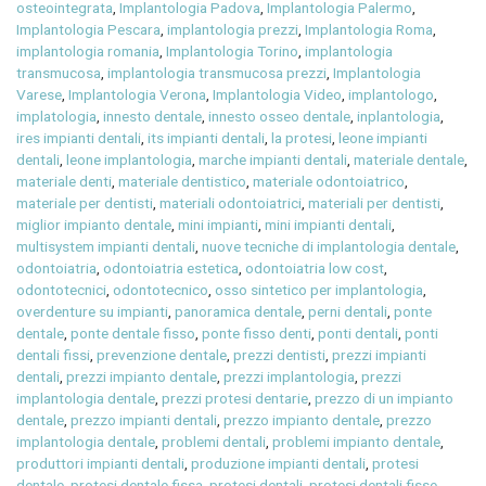
osteointegrata
,
Implantologia Padova
,
Implantologia Palermo
,
Implantologia Pescara
,
implantologia prezzi
,
Implantologia Roma
,
implantologia romania
,
Implantologia Torino
,
implantologia
transmucosa
,
implantologia transmucosa prezzi
,
Implantologia
Varese
,
Implantologia Verona
,
Implantologia Video
,
implantologo
,
implatologia
,
innesto dentale
,
innesto osseo dentale
,
inplantologia
,
ires impianti dentali
,
its impianti dentali
,
la protesi
,
leone impianti
dentali
,
leone implantologia
,
marche impianti dentali
,
materiale dentale
,
materiale denti
,
materiale dentistico
,
materiale odontoiatrico
,
materiale per dentisti
,
materiali odontoiatrici
,
materiali per dentisti
,
miglior impianto dentale
,
mini impianti
,
mini impianti dentali
,
multisystem impianti dentali
,
nuove tecniche di implantologia dentale
,
odontoiatria
,
odontoiatria estetica
,
odontoiatria low cost
,
odontotecnici
,
odontotecnico
,
osso sintetico per implantologia
,
overdenture su impianti
,
panoramica dentale
,
perni dentali
,
ponte
dentale
,
ponte dentale fisso
,
ponte fisso denti
,
ponti dentali
,
ponti
dentali fissi
,
prevenzione dentale
,
prezzi dentisti
,
prezzi impianti
dentali
,
prezzi impianto dentale
,
prezzi implantologia
,
prezzi
implantologia dentale
,
prezzi protesi dentarie
,
prezzo di un impianto
dentale
,
prezzo impianti dentali
,
prezzo impianto dentale
,
prezzo
implantologia dentale
,
problemi dentali
,
problemi impianto dentale
,
produttori impianti dentali
,
produzione impianti dentali
,
protesi
dentale
,
protesi dentale fissa
,
protesi dentali
,
protesi dentali fisse
,