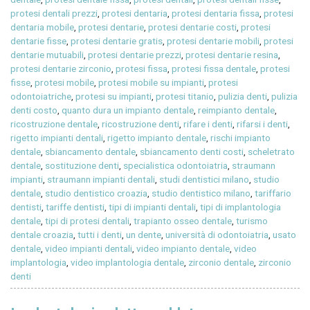
protesi dentali prezzi
,
protesi dentaria
,
protesi dentaria fissa
,
protesi
dentaria mobile
,
protesi dentarie
,
protesi dentarie costi
,
protesi
dentarie fisse
,
protesi dentarie gratis
,
protesi dentarie mobili
,
protesi
dentarie mutuabili
,
protesi dentarie prezzi
,
protesi dentarie resina
,
protesi dentarie zirconio
,
protesi fissa
,
protesi fissa dentale
,
protesi
fisse
,
protesi mobile
,
protesi mobile su impianti
,
protesi
odontoiatriche
,
protesi su impianti
,
protesi titanio
,
pulizia denti
,
pulizia
denti costo
,
quanto dura un impianto dentale
,
reimpianto dentale
,
ricostruzione dentale
,
ricostruzione denti
,
rifare i denti
,
rifarsi i denti
,
rigetto impianti dentali
,
rigetto impianto dentale
,
rischi impianto
dentale
,
sbiancamento dentale
,
sbiancamento denti costi
,
scheletrato
dentale
,
sostituzione denti
,
specialistica odontoiatria
,
straumann
impianti
,
straumann impianti dentali
,
studi dentistici milano
,
studio
dentale
,
studio dentistico croazia
,
studio dentistico milano
,
tariffario
dentisti
,
tariffe dentisti
,
tipi di impianti dentali
,
tipi di implantologia
dentale
,
tipi di protesi dentali
,
trapianto osseo dentale
,
turismo
dentale croazia
,
tutti i denti
,
un dente
,
università di odontoiatria
,
usato
dentale
,
video impianti dentali
,
video impianto dentale
,
video
implantologia
,
video implantologia dentale
,
zirconio dentale
,
zirconio
denti