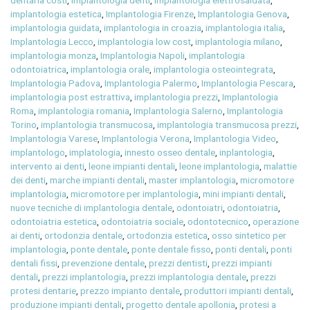
dentaria costi
,
implantologia denti
,
implantologia elettrosaldata
,
implantologia estetica
,
Implantologia Firenze
,
Implantologia Genova
,
implantologia guidata
,
implantologia in croazia
,
implantologia italia
,
Implantologia Lecco
,
implantologia low cost
,
implantologia milano
,
implantologia monza
,
Implantologia Napoli
,
implantologia
odontoiatrica
,
implantologia orale
,
implantologia osteointegrata
,
Implantologia Padova
,
Implantologia Palermo
,
Implantologia Pescara
,
implantologia post estrattiva
,
implantologia prezzi
,
Implantologia
Roma
,
implantologia romania
,
Implantologia Salerno
,
Implantologia
Torino
,
implantologia transmucosa
,
implantologia transmucosa prezzi
,
Implantologia Varese
,
Implantologia Verona
,
Implantologia Video
,
implantologo
,
implatologia
,
innesto osseo dentale
,
inplantologia
,
intervento ai denti
,
leone impianti dentali
,
leone implantologia
,
malattie
dei denti
,
marche impianti dentali
,
master implantologia
,
micromotore
implantologia
,
micromotore per implantologia
,
mini impianti dentali
,
nuove tecniche di implantologia dentale
,
odontoiatri
,
odontoiatria
,
odontoiatria estetica
,
odontoiatria sociale
,
odontotecnico
,
operazione
ai denti
,
ortodonzia dentale
,
ortodonzia estetica
,
osso sintetico per
implantologia
,
ponte dentale
,
ponte dentale fisso
,
ponti dentali
,
ponti
dentali fissi
,
prevenzione dentale
,
prezzi dentisti
,
prezzi impianti
dentali
,
prezzi implantologia
,
prezzi implantologia dentale
,
prezzi
protesi dentarie
,
prezzo impianto dentale
,
produttori impianti dentali
,
produzione impianti dentali
,
progetto dentale apollonia
,
protesi a