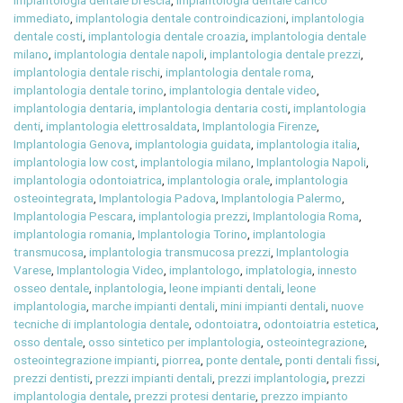
implantologia dentale brescia
,
implantologia dentale carico
immediato
,
implantologia dentale controindicazioni
,
implantologia
dentale costi
,
implantologia dentale croazia
,
implantologia dentale
milano
,
implantologia dentale napoli
,
implantologia dentale prezzi
,
implantologia dentale rischi
,
implantologia dentale roma
,
implantologia dentale torino
,
implantologia dentale video
,
implantologia dentaria
,
implantologia dentaria costi
,
implantologia
denti
,
implantologia elettrosaldata
,
Implantologia Firenze
,
Implantologia Genova
,
implantologia guidata
,
implantologia italia
,
implantologia low cost
,
implantologia milano
,
Implantologia Napoli
,
implantologia odontoiatrica
,
implantologia orale
,
implantologia
osteointegrata
,
Implantologia Padova
,
Implantologia Palermo
,
Implantologia Pescara
,
implantologia prezzi
,
Implantologia Roma
,
implantologia romania
,
Implantologia Torino
,
implantologia
transmucosa
,
implantologia transmucosa prezzi
,
Implantologia
Varese
,
Implantologia Video
,
implantologo
,
implatologia
,
innesto
osseo dentale
,
inplantologia
,
leone impianti dentali
,
leone
implantologia
,
marche impianti dentali
,
mini impianti dentali
,
nuove
tecniche di implantologia dentale
,
odontoiatra
,
odontoiatria estetica
,
osso dentale
,
osso sintetico per implantologia
,
osteointegrazione
,
osteointegrazione impianti
,
piorrea
,
ponte dentale
,
ponti dentali fissi
,
prezzi dentisti
,
prezzi impianti dentali
,
prezzi implantologia
,
prezzi
implantologia dentale
,
prezzi protesi dentarie
,
prezzo impianto