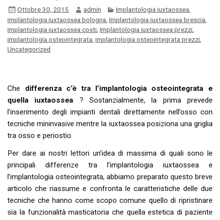
Ottobre 30, 2015
admin
Implantologia iuxtaossea
,
implantologia iuxtaossea bologna
,
Implantologia iuxtaossea brescia
,
implantologia iuxtaossea costi
,
Implantologia iuxtaossea prezzi
,
implantologia osteointegrata
,
implantologia osteointegrata prezzi
,
Uncategorized
Che
differenza c’è tra l’implantologia osteointegrata e
quella iuxtaossea
? Sostanzialmente, la prima prevede
l’inserimento degli impianti dentali direttamente nell’osso con
tecniche mininvasive mentre la iuxtaossea posiziona una griglia
tra osso e periostio.
Per dare ai nostri lettori un’idea di massima di quali sono le
principali differenze tra l’implantologia iuxtaossea e
l’implantologia osteointegrata, abbiamo preparato questo breve
articolo che riassume e confronta le caratteristiche delle due
tecniche che hanno come scopo comune quello di ripristinare
sia la funzionalità masticatoria che quella estetica di paziente