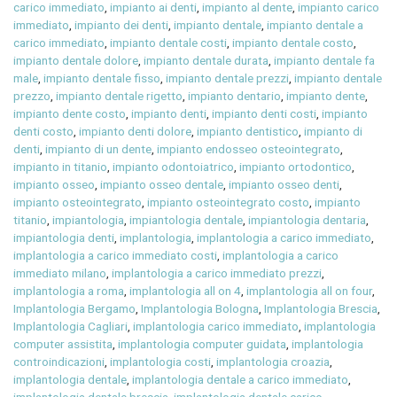
carico immediato
,
impianto ai denti
,
impianto al dente
,
impianto carico
immediato
,
impianto dei denti
,
impianto dentale
,
impianto dentale a
carico immediato
,
impianto dentale costi
,
impianto dentale costo
,
impianto dentale dolore
,
impianto dentale durata
,
impianto dentale fa
male
,
impianto dentale fisso
,
impianto dentale prezzi
,
impianto dentale
prezzo
,
impianto dentale rigetto
,
impianto dentario
,
impianto dente
,
impianto dente costo
,
impianto denti
,
impianto denti costi
,
impianto
denti costo
,
impianto denti dolore
,
impianto dentistico
,
impianto di
denti
,
impianto di un dente
,
impianto endosseo osteointegrato
,
impianto in titanio
,
impianto odontoiatrico
,
impianto ortodontico
,
impianto osseo
,
impianto osseo dentale
,
impianto osseo denti
,
impianto osteointegrato
,
impianto osteointegrato costo
,
impianto
titanio
,
impiantologia
,
impiantologia dentale
,
impiantologia dentaria
,
impiantologia denti
,
implantologia
,
implantologia a carico immediato
,
implantologia a carico immediato costi
,
implantologia a carico
immediato milano
,
implantologia a carico immediato prezzi
,
implantologia a roma
,
implantologia all on 4
,
implantologia all on four
,
Implantologia Bergamo
,
Implantologia Bologna
,
Implantologia Brescia
,
Implantologia Cagliari
,
implantologia carico immediato
,
implantologia
computer assistita
,
implantologia computer guidata
,
implantologia
controindicazioni
,
implantologia costi
,
implantologia croazia
,
implantologia dentale
,
implantologia dentale a carico immediato
,