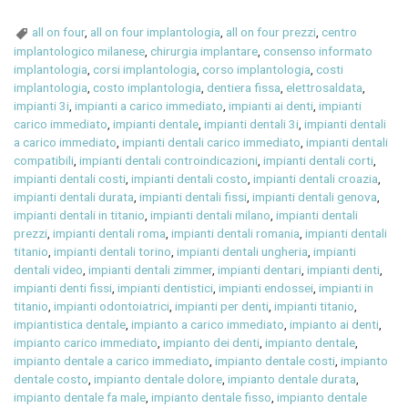
all on four
,
all on four implantologia
,
all on four prezzi
,
centro
implantologico milanese
,
chirurgia implantare
,
consenso informato
implantologia
,
corsi implantologia
,
corso implantologia
,
costi
implantologia
,
costo implantologia
,
dentiera fissa
,
elettrosaldata
,
impianti 3i
,
impianti a carico immediato
,
impianti ai denti
,
impianti
carico immediato
,
impianti dentale
,
impianti dentali 3i
,
impianti dentali
a carico immediato
,
impianti dentali carico immediato
,
impianti dentali
compatibili
,
impianti dentali controindicazioni
,
impianti dentali corti
,
impianti dentali costi
,
impianti dentali costo
,
impianti dentali croazia
,
impianti dentali durata
,
impianti dentali fissi
,
impianti dentali genova
,
impianti dentali in titanio
,
impianti dentali milano
,
impianti dentali
prezzi
,
impianti dentali roma
,
impianti dentali romania
,
impianti dentali
titanio
,
impianti dentali torino
,
impianti dentali ungheria
,
impianti
dentali video
,
impianti dentali zimmer
,
impianti dentari
,
impianti denti
,
impianti denti fissi
,
impianti dentistici
,
impianti endossei
,
impianti in
titanio
,
impianti odontoiatrici
,
impianti per denti
,
impianti titanio
,
impiantistica dentale
,
impianto a carico immediato
,
impianto ai denti
,
impianto carico immediato
,
impianto dei denti
,
impianto dentale
,
impianto dentale a carico immediato
,
impianto dentale costi
,
impianto
dentale costo
,
impianto dentale dolore
,
impianto dentale durata
,
impianto dentale fa male
,
impianto dentale fisso
,
impianto dentale