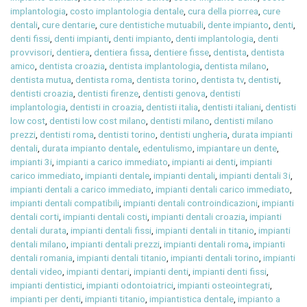
implantologia
,
costo implantologia dentale
,
cura della piorrea
,
cure
dentali
,
cure dentarie
,
cure dentistiche mutuabili
,
dente impianto
,
denti
,
denti fissi
,
denti impianti
,
denti impianto
,
denti implantologia
,
denti
provvisori
,
dentiera
,
dentiera fissa
,
dentiere fisse
,
dentista
,
dentista
amico
,
dentista croazia
,
dentista implantologia
,
dentista milano
,
dentista mutua
,
dentista roma
,
dentista torino
,
dentista tv
,
dentisti
,
dentisti croazia
,
dentisti firenze
,
dentisti genova
,
dentisti
implantologia
,
dentisti in croazia
,
dentisti italia
,
dentisti italiani
,
dentisti
low cost
,
dentisti low cost milano
,
dentisti milano
,
dentisti milano
prezzi
,
dentisti roma
,
dentisti torino
,
dentisti ungheria
,
durata impianti
dentali
,
durata impianto dentale
,
edentulismo
,
impiantare un dente
,
impianti 3i
,
impianti a carico immediato
,
impianti ai denti
,
impianti
carico immediato
,
impianti dentale
,
impianti dentali
,
impianti dentali 3i
,
impianti dentali a carico immediato
,
impianti dentali carico immediato
,
impianti dentali compatibili
,
impianti dentali controindicazioni
,
impianti
dentali corti
,
impianti dentali costi
,
impianti dentali croazia
,
impianti
dentali durata
,
impianti dentali fissi
,
impianti dentali in titanio
,
impianti
dentali milano
,
impianti dentali prezzi
,
impianti dentali roma
,
impianti
dentali romania
,
impianti dentali titanio
,
impianti dentali torino
,
impianti
dentali video
,
impianti dentari
,
impianti denti
,
impianti denti fissi
,
impianti dentistici
,
impianti odontoiatrici
,
impianti osteointegrati
,
impianti per denti
,
impianti titanio
,
impiantistica dentale
,
impianto a