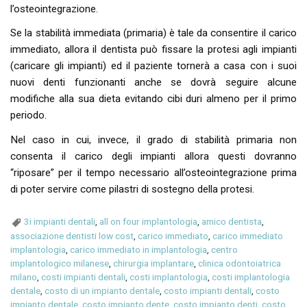
l’osteointegrazione.
Se la stabilità immediata (primaria) è tale da consentire il carico
immediato, allora il dentista può fissare la protesi agli impianti
(caricare gli impianti) ed il paziente tornerà a casa con i suoi
nuovi denti funzionanti anche se dovrà seguire alcune
modifiche alla sua dieta evitando cibi duri almeno per il primo
periodo.
Nel caso in cui, invece, il grado di stabilità primaria non
consenta il carico degli impianti allora questi dovranno
“riposare” per il tempo necessario all’osteointegrazione prima
di poter servire come pilastri di sostegno della protesi.
3i impianti dentali
,
all on four implantologia
,
amico dentista
,
associazione dentisti low cost
,
carico immediato
,
carico immediato
implantologia
,
carico immediato in implantologia
,
centro
implantologico milanese
,
chirurgia implantare
,
clinica odontoiatrica
milano
,
costi impianti dentali
,
costi implantologia
,
costi implantologia
dentale
,
costo di un impianto dentale
,
costo impianti dentali
,
costo
impianto dentale
,
costo impianto dente
,
costo impianto denti
,
costo