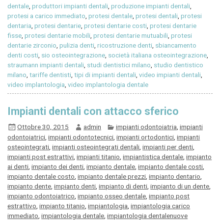
dentale
,
produttori impianti dentali
,
produzione impianti dentali
,
protesi a carico immediato
,
protesi dentale
,
protesi dentali
,
protesi
dentaria
,
protesi dentarie
,
protesi dentarie costi
,
protesi dentarie
fisse
,
protesi dentarie mobili
,
protesi dentarie mutuabili
,
protesi
dentarie zirconio
,
pulizia denti
,
ricostruzione denti
,
sbiancamento
denti costi
,
sio osteointegrazione
,
società italiana osteointegrazione
,
straumann impianti dentali
,
studi dentistici milano
,
studio dentistico
milano
,
tariffe dentisti
,
tipi di impianti dentali
,
video impianti dentali
,
video implantologia
,
video implantologia dentale
Impianti dentali con attacco sferico
Ottobre 30, 2015
admin
impianti odontoiatria
,
impianti
odontoiatrici
,
impianti odontotecnici
,
impianti ortodontici
,
impianti
osteointegrati
,
impianti osteointegrati dentali
,
impianti per denti
,
impianti post estrattivi
,
impianti titanio
,
impiantistica dentale
,
impianto
ai denti
,
impianto dei denti
,
impianto dentale
,
impianto dentale costi
,
impianto dentale costo
,
impianto dentale prezzi
,
impianto dentario
,
impianto dente
,
impianto denti
,
impianto di denti
,
impianto di un dente
,
impianto odontoiatrico
,
impianto osseo dentale
,
impianto post
estrattivo
,
impianto titanio
,
impiantologia
,
impiantologia carico
immediato
,
impiantologia dentale
,
impiantologia dentalenuove