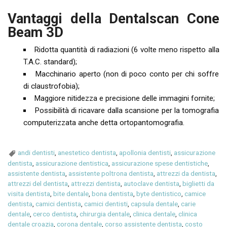
Vantaggi della Dentalscan Cone
Beam 3D
Ridotta quantità di radiazioni (6 volte meno rispetto alla
T.A.C. standard);
Macchinario aperto (non di poco conto per chi soffre
di claustrofobia);
Maggiore nitidezza e precisione delle immagini fornite;
Possibilità di ricavare dalla scansione per la tomografia
computerizzata anche detta ortopantomografia.
andi dentisti
,
anestetico dentista
,
apollonia dentisti
,
assicurazione
dentista
,
assicurazione dentistica
,
assicurazione spese dentistiche
,
assistente dentista
,
assistente poltrona dentista
,
attrezzi da dentista
,
attrezzi del dentista
,
attrezzi dentista
,
autoclave dentista
,
biglietti da
visita dentista
,
bite dentale
,
bona dentista
,
byte dentistico
,
camice
dentista
,
camici dentista
,
camici dentisti
,
capsula dentale
,
carie
dentale
,
cerco dentista
,
chirurgia dentale
,
clinica dentale
,
clinica
dentale croazia
,
corona dentale
,
corso assistente dentista
,
costo