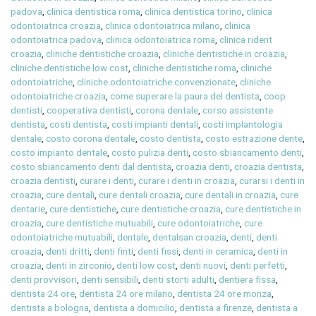
padova
,
clinica dentistica roma
,
clinica dentistica torino
,
clinica
odontoiatrica croazia
,
clinica odontoiatrica milano
,
clinica
odontoiatrica padova
,
clinica odontoiatrica roma
,
clinica rident
croazia
,
cliniche dentistiche croazia
,
cliniche dentistiche in croazia
,
cliniche dentistiche low cost
,
cliniche dentistiche roma
,
cliniche
odontoiatriche
,
cliniche odontoiatriche convenzionate
,
cliniche
odontoiatriche croazia
,
come superare la paura del dentista
,
coop
dentisti
,
cooperativa dentisti
,
corona dentale
,
corso assistente
dentista
,
costi dentista
,
costi impianti dentali
,
costi implantologia
dentale
,
costo corona dentale
,
costo dentista
,
costo estrazione dente
,
costo impianto dentale
,
costo pulizia denti
,
costo sbiancamento denti
,
costo sbiancamento denti dal dentista
,
croazia denti
,
croazia dentista
,
croazia dentisti
,
curare i denti
,
curare i denti in croazia
,
curarsi i denti in
croazia
,
cure dentali
,
cure dentali croazia
,
cure dentali in croazia
,
cure
dentarie
,
cure dentistiche
,
cure dentistiche croazia
,
cure dentistiche in
croazia
,
cure dentistiche mutuabili
,
cure odontoiatriche
,
cure
odontoiatriche mutuabili
,
dentale
,
dentalsan croazia
,
denti
,
denti
croazia
,
denti dritti
,
denti finti
,
denti fissi
,
denti in ceramica
,
denti in
croazia
,
denti in zirconio
,
denti low cost
,
denti nuovi
,
denti perfetti
,
denti provvisori
,
denti sensibili
,
denti storti adulti
,
dentiera fissa
,
dentista 24 ore
,
dentista 24 ore milano
,
dentista 24 ore monza
,
dentista a bologna
,
dentista a domicilio
,
dentista a firenze
,
dentista a