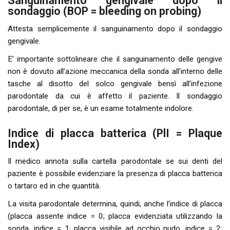
Sanguinamento gengivale dopo il
sondaggio (BOP = bleeding on probing)
Attesta semplicemente il sanguinamento dopo il sondaggio
gengivale.
E’ importante sottolineare che il sanguinamento delle gengive
non è dovuto all’azione meccanica della sonda all’interno delle
tasche al disotto del solco gengivale bensì all’infezione
parodontale da cui è affetto il paziente. Il sondaggio
parodontale, di per se, è un esame totalmente indolore.
Indice di placca batterica (PlI = Plaque
Index)
Il medico annota sulla cartella parodontale se sui denti del
paziente è possibile evidenziare la presenza di placca batterica
o tartaro ed in che quantità.
La visita parodontale determina, quindi, anche l’indice di placca
(placca assente indice = 0; placca evidenziata utilizzando la
sonda, indice = 1; placca visibile ad occhio nudo, indice = 2;