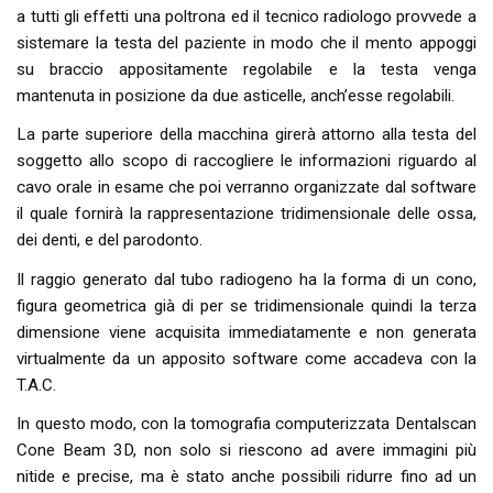
a tutti gli effetti una poltrona ed il tecnico radiologo provvede a
sistemare la testa del paziente in modo che il mento appoggi
su braccio appositamente regolabile e la testa venga
mantenuta in posizione da due asticelle, anch’esse regolabili.
La parte superiore della macchina girerà attorno alla testa del
soggetto allo scopo di raccogliere le informazioni riguardo al
cavo orale in esame che poi verranno organizzate dal software
il quale fornirà la rappresentazione tridimensionale delle ossa,
dei denti, e del parodonto.
Il raggio generato dal tubo radiogeno ha la forma di un cono,
figura geometrica già di per se tridimensionale quindi la terza
dimensione viene acquisita immediatamente e non generata
virtualmente da un apposito software come accadeva con la
T.A.C.
In questo modo, con la tomografia computerizzata Dentalscan
Cone Beam 3D, non solo si riescono ad avere immagini più
nitide e precise, ma è stato anche possibili ridurre fino ad un