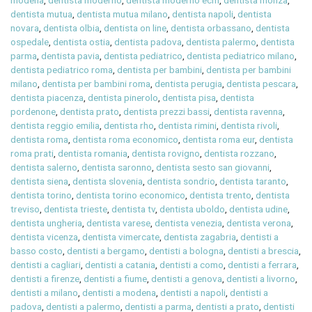
modena
,
dentista moderno
,
dentista moderno ecm
,
dentista monza
,
dentista mutua
,
dentista mutua milano
,
dentista napoli
,
dentista
novara
,
dentista olbia
,
dentista on line
,
dentista orbassano
,
dentista
ospedale
,
dentista ostia
,
dentista padova
,
dentista palermo
,
dentista
parma
,
dentista pavia
,
dentista pediatrico
,
dentista pediatrico milano
,
dentista pediatrico roma
,
dentista per bambini
,
dentista per bambini
milano
,
dentista per bambini roma
,
dentista perugia
,
dentista pescara
,
dentista piacenza
,
dentista pinerolo
,
dentista pisa
,
dentista
pordenone
,
dentista prato
,
dentista prezzi bassi
,
dentista ravenna
,
dentista reggio emilia
,
dentista rho
,
dentista rimini
,
dentista rivoli
,
dentista roma
,
dentista roma economico
,
dentista roma eur
,
dentista
roma prati
,
dentista romania
,
dentista rovigno
,
dentista rozzano
,
dentista salerno
,
dentista saronno
,
dentista sesto san giovanni
,
dentista siena
,
dentista slovenia
,
dentista sondrio
,
dentista taranto
,
dentista torino
,
dentista torino economico
,
dentista trento
,
dentista
treviso
,
dentista trieste
,
dentista tv
,
dentista uboldo
,
dentista udine
,
dentista ungheria
,
dentista varese
,
dentista venezia
,
dentista verona
,
dentista vicenza
,
dentista vimercate
,
dentista zagabria
,
dentisti a
basso costo
,
dentisti a bergamo
,
dentisti a bologna
,
dentisti a brescia
,
dentisti a cagliari
,
dentisti a catania
,
dentisti a como
,
dentisti a ferrara
,
dentisti a firenze
,
dentisti a fiume
,
dentisti a genova
,
dentisti a livorno
,
dentisti a milano
,
dentisti a modena
,
dentisti a napoli
,
dentisti a
padova
,
dentisti a palermo
,
dentisti a parma
,
dentisti a prato
,
dentisti