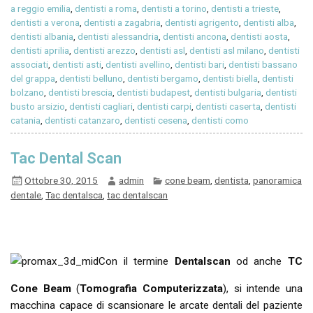
a reggio emilia
,
dentisti a roma
,
dentisti a torino
,
dentisti a trieste
,
dentisti a verona
,
dentisti a zagabria
,
dentisti agrigento
,
dentisti alba
,
dentisti albania
,
dentisti alessandria
,
dentisti ancona
,
dentisti aosta
,
dentisti aprilia
,
dentisti arezzo
,
dentisti asl
,
dentisti asl milano
,
dentisti
associati
,
dentisti asti
,
dentisti avellino
,
dentisti bari
,
dentisti bassano
del grappa
,
dentisti belluno
,
dentisti bergamo
,
dentisti biella
,
dentisti
bolzano
,
dentisti brescia
,
dentisti budapest
,
dentisti bulgaria
,
dentisti
busto arsizio
,
dentisti cagliari
,
dentisti carpi
,
dentisti caserta
,
dentisti
catania
,
dentisti catanzaro
,
dentisti cesena
,
dentisti como
Tac Dental Scan
Ottobre 30, 2015
admin
cone beam
,
dentista
,
panoramica
dentale
,
Tac dentalsca
,
tac dentalscan
Con il termine
Dentalscan
od anche
TC
Cone Beam
(
Tomografia Computerizzata
), si intende una
macchina capace di scansionare le arcate dentali del paziente