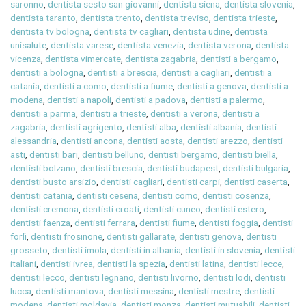
saronno
,
dentista sesto san giovanni
,
dentista siena
,
dentista slovenia
,
dentista taranto
,
dentista trento
,
dentista treviso
,
dentista trieste
,
dentista tv bologna
,
dentista tv cagliari
,
dentista udine
,
dentista
unisalute
,
dentista varese
,
dentista venezia
,
dentista verona
,
dentista
vicenza
,
dentista vimercate
,
dentista zagabria
,
dentisti a bergamo
,
dentisti a bologna
,
dentisti a brescia
,
dentisti a cagliari
,
dentisti a
catania
,
dentisti a como
,
dentisti a fiume
,
dentisti a genova
,
dentisti a
modena
,
dentisti a napoli
,
dentisti a padova
,
dentisti a palermo
,
dentisti a parma
,
dentisti a trieste
,
dentisti a verona
,
dentisti a
zagabria
,
dentisti agrigento
,
dentisti alba
,
dentisti albania
,
dentisti
alessandria
,
dentisti ancona
,
dentisti aosta
,
dentisti arezzo
,
dentisti
asti
,
dentisti bari
,
dentisti belluno
,
dentisti bergamo
,
dentisti biella
,
dentisti bolzano
,
dentisti brescia
,
dentisti budapest
,
dentisti bulgaria
,
dentisti busto arsizio
,
dentisti cagliari
,
dentisti carpi
,
dentisti caserta
,
dentisti catania
,
dentisti cesena
,
dentisti como
,
dentisti cosenza
,
dentisti cremona
,
dentisti croati
,
dentisti cuneo
,
dentisti estero
,
dentisti faenza
,
dentisti ferrara
,
dentisti fiume
,
dentisti foggia
,
dentisti
forlì
,
dentisti frosinone
,
dentisti gallarate
,
dentisti genova
,
dentisti
grosseto
,
dentisti imola
,
dentisti in albania
,
dentisti in slovenia
,
dentisti
italiani
,
dentisti ivrea
,
dentisti la spezia
,
dentisti latina
,
dentisti lecce
,
dentisti lecco
,
dentisti legnano
,
dentisti livorno
,
dentisti lodi
,
dentisti
lucca
,
dentisti mantova
,
dentisti messina
,
dentisti mestre
,
dentisti
modena
,
dentisti moldavia
,
dentisti monza
,
dentisti mutuabili
,
dentisti