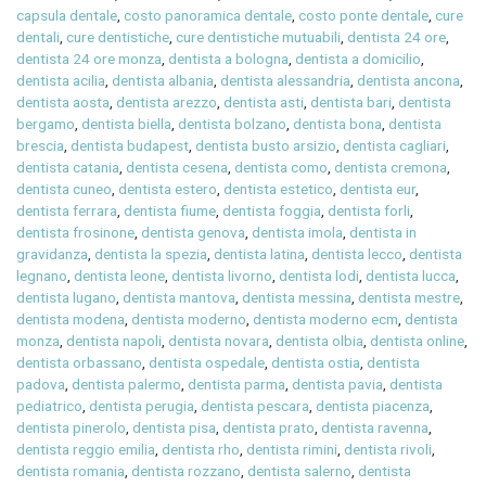
capsula dentale
,
costo panoramica dentale
,
costo ponte dentale
,
cure
dentali
,
cure dentistiche
,
cure dentistiche mutuabili
,
dentista 24 ore
,
dentista 24 ore monza
,
dentista a bologna
,
dentista a domicilio
,
dentista acilia
,
dentista albania
,
dentista alessandria
,
dentista ancona
,
dentista aosta
,
dentista arezzo
,
dentista asti
,
dentista bari
,
dentista
bergamo
,
dentista biella
,
dentista bolzano
,
dentista bona
,
dentista
brescia
,
dentista budapest
,
dentista busto arsizio
,
dentista cagliari
,
dentista catania
,
dentista cesena
,
dentista como
,
dentista cremona
,
dentista cuneo
,
dentista estero
,
dentista estetico
,
dentista eur
,
dentista ferrara
,
dentista fiume
,
dentista foggia
,
dentista forli
,
dentista frosinone
,
dentista genova
,
dentista imola
,
dentista in
gravidanza
,
dentista la spezia
,
dentista latina
,
dentista lecco
,
dentista
legnano
,
dentista leone
,
dentista livorno
,
dentista lodi
,
dentista lucca
,
dentista lugano
,
dentista mantova
,
dentista messina
,
dentista mestre
,
dentista modena
,
dentista moderno
,
dentista moderno ecm
,
dentista
monza
,
dentista napoli
,
dentista novara
,
dentista olbia
,
dentista online
,
dentista orbassano
,
dentista ospedale
,
dentista ostia
,
dentista
padova
,
dentista palermo
,
dentista parma
,
dentista pavia
,
dentista
pediatrico
,
dentista perugia
,
dentista pescara
,
dentista piacenza
,
dentista pinerolo
,
dentista pisa
,
dentista prato
,
dentista ravenna
,
dentista reggio emilia
,
dentista rho
,
dentista rimini
,
dentista rivoli
,
dentista romania
,
dentista rozzano
,
dentista salerno
,
dentista