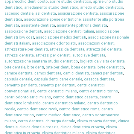
apparecchio denti costo
,
aprire studio dentistico
,
aprire uno studio
dentistico
,
arredamento studio dentistico
,
arredo studio dentistico
,
ascesso dentale
,
asl dentista
,
assicurazione dentista
,
assicurazione
dentistica
,
assicurazione spese dentistiche
,
assistente alla poltrona
dentista
,
assistente dentista
,
assistente poltrona dentista
,
associazione dentisti
,
associazione dentisti italiani
,
associazione
dentisti low cost
,
associazione medici dentisti
,
associazione nazionale
dentisti italiani
,
associazione odontoiatri
,
associazioni dentisti
,
attrezzature per dentisti
,
attrezzi da dentista
,
attrezzi del dentista
,
attrezzi dentista
,
attrezzi per dentisti
,
autoclave dentista
,
autorizzazione sanitaria studio dentistico
,
biglietti da visita dentista
,
bite dentale
,
bite denti
,
bite per denti
,
bona dentista
,
byte dentistico
,
camice dentista
,
camici dentista
,
camici dentisti
,
camici per dentisti
,
capsula dentale
,
capsule denti
,
carie dentale
,
casacca dentista
,
cemento per denti
,
cemento per dentisti
,
centri dentistici
convenzionati asl
,
centri dentistici milano
,
centri dentistici torino
,
centri odontoiatrici milano
,
centro dentistico caserta
,
centro
dentistico lombardo
,
centro dentistico milano
,
centro dentistico
recale
,
centro dentistico rivoli
,
centro dentistico roma
,
centro
dentistico torino
,
centro medico dentistico
,
centro odontoiatrico
milano
,
cerco dentista
,
chirurgia dentale
,
clinica croazia dentisti
,
clinica
dentale
,
clinica dentale croazia
,
clinica dentistica croazia
,
clinica
dentistica in croazia
,
clinica dentistica milano
,
clinica dentistica