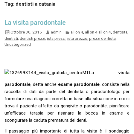
Tag: dentisti a catania
La visita parodontale
Ottobre 30, 2015
admin
all on 4
,
all on 4 all on 4
,
dentista
,
dentisti
,
dentisti prezzi
,
ista prezzi
,
ista prezzo
,
prezzi dentista
,
Uncategorized
La
visita
parodontale
, detta anche
esame parodontale
, consiste nella
raccolta di dati da parte del dentista o parodontologo per
formulare una diagnosi corretta in base alla situazione in cui si
trova il paziente affetto da gengivite o parodontite, pianificare
un’efficace terapia per risanare la bocca in esame e
scongiurare la caduta prematura dei denti.
Il passaggio più importante di tutta la visita è il sondaggio