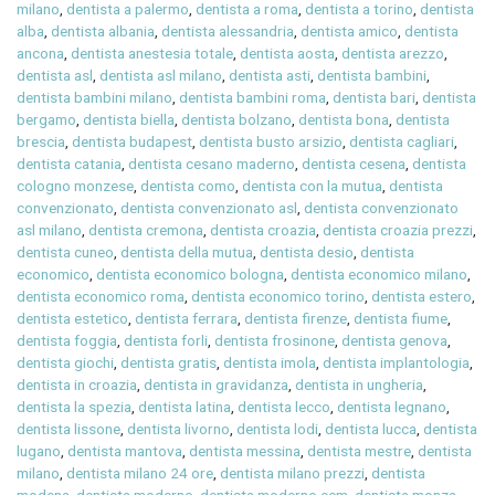
milano
,
dentista a palermo
,
dentista a roma
,
dentista a torino
,
dentista
alba
,
dentista albania
,
dentista alessandria
,
dentista amico
,
dentista
ancona
,
dentista anestesia totale
,
dentista aosta
,
dentista arezzo
,
dentista asl
,
dentista asl milano
,
dentista asti
,
dentista bambini
,
dentista bambini milano
,
dentista bambini roma
,
dentista bari
,
dentista
bergamo
,
dentista biella
,
dentista bolzano
,
dentista bona
,
dentista
brescia
,
dentista budapest
,
dentista busto arsizio
,
dentista cagliari
,
dentista catania
,
dentista cesano maderno
,
dentista cesena
,
dentista
cologno monzese
,
dentista como
,
dentista con la mutua
,
dentista
convenzionato
,
dentista convenzionato asl
,
dentista convenzionato
asl milano
,
dentista cremona
,
dentista croazia
,
dentista croazia prezzi
,
dentista cuneo
,
dentista della mutua
,
dentista desio
,
dentista
economico
,
dentista economico bologna
,
dentista economico milano
,
dentista economico roma
,
dentista economico torino
,
dentista estero
,
dentista estetico
,
dentista ferrara
,
dentista firenze
,
dentista fiume
,
dentista foggia
,
dentista forli
,
dentista frosinone
,
dentista genova
,
dentista giochi
,
dentista gratis
,
dentista imola
,
dentista implantologia
,
dentista in croazia
,
dentista in gravidanza
,
dentista in ungheria
,
dentista la spezia
,
dentista latina
,
dentista lecco
,
dentista legnano
,
dentista lissone
,
dentista livorno
,
dentista lodi
,
dentista lucca
,
dentista
lugano
,
dentista mantova
,
dentista messina
,
dentista mestre
,
dentista
milano
,
dentista milano 24 ore
,
dentista milano prezzi
,
dentista