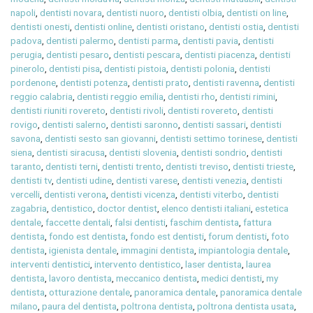
napoli
,
dentisti novara
,
dentisti nuoro
,
dentisti olbia
,
dentisti on line
,
dentisti onesti
,
dentisti online
,
dentisti oristano
,
dentisti ostia
,
dentisti
padova
,
dentisti palermo
,
dentisti parma
,
dentisti pavia
,
dentisti
perugia
,
dentisti pesaro
,
dentisti pescara
,
dentisti piacenza
,
dentisti
pinerolo
,
dentisti pisa
,
dentisti pistoia
,
dentisti polonia
,
dentisti
pordenone
,
dentisti potenza
,
dentisti prato
,
dentisti ravenna
,
dentisti
reggio calabria
,
dentisti reggio emilia
,
dentisti rho
,
dentisti rimini
,
dentisti riuniti rovereto
,
dentisti rivoli
,
dentisti rovereto
,
dentisti
rovigo
,
dentisti salerno
,
dentisti saronno
,
dentisti sassari
,
dentisti
savona
,
dentisti sesto san giovanni
,
dentisti settimo torinese
,
dentisti
siena
,
dentisti siracusa
,
dentisti slovenia
,
dentisti sondrio
,
dentisti
taranto
,
dentisti terni
,
dentisti trento
,
dentisti treviso
,
dentisti trieste
,
dentisti tv
,
dentisti udine
,
dentisti varese
,
dentisti venezia
,
dentisti
vercelli
,
dentisti verona
,
dentisti vicenza
,
dentisti viterbo
,
dentisti
zagabria
,
dentistico
,
doctor dentist
,
elenco dentisti italiani
,
estetica
dentale
,
faccette dentali
,
falsi dentisti
,
faschim dentista
,
fattura
dentista
,
fondo est dentista
,
fondo est dentisti
,
forum dentisti
,
foto
dentista
,
igienista dentale
,
immagini dentista
,
impiantologia dentale
,
interventi dentistici
,
intervento dentistico
,
laser dentista
,
laurea
dentista
,
lavoro dentista
,
meccanico dentista
,
medici dentisti
,
my
dentista
,
otturazione dentale
,
panoramica dentale
,
panoramica dentale
milano
,
paura del dentista
,
poltrona dentista
,
poltrona dentista usata
,