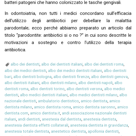
batteri patogeni che hanno colonizzato le tasche gengivali.
In odontoiatria, non tutti i medici concordano sull’efficacia
dell’utilizzo degli antibiotici per debellare la malattia
parodontale; ecco perché abbiamo preparato un articolo dal
titolo “parodontite: antibiotici si o no ?” in cui sono descritte le
motivazioni a sostegno e contro l’utilizzo della terapia
antibiotica.
albo dei dentisti
,
albo dei dentisti italiani
,
albo dei dentisti roma
,
albo dei medici dentisti
,
albo dei medici dentisti italiani
,
albo dentisti
bari
,
albo dentisti bologna
,
albo dentisti firenze
,
albo dentisti genova
,
albo dentisti italiani
,
albo dentisti milano
,
albo dentisti napoli
,
albo
dentisti roma
,
albo dentisti torino
,
albo dentisti verona
,
albo medici
dentisti
,
albo medici dentisti italiani
,
albo medici dentisti milano
,
albo
nazionale dentisti
,
ambulatorio dentistico
,
amico dentista
,
amico
dentista milano
,
amico dentista roma
,
amico dentista saronno
,
amico
dentista.com
,
amico dentista.it
,
andi associazione nazionale dentisti
italiani
,
andi dentisti
,
anestesia dal dentista
,
anestesia dentista
,
anestesia dentista effetti collaterali
,
anestesia dentista in gravidanza
,
anestesia totale dentista
,
anestetico dentista
,
apollonia dentisti
,