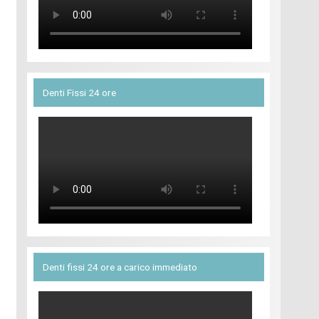
Denti Fissi 24 ore
Denti fissi 24 ore a carico immediato