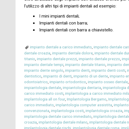
l’utilizzo di altri tipi di impianti dentali ad esempio:
I mini impianti dentali;
Impianti dentali con barra;
Impianti dentali con barra a chiavistello.
impianto dentale a carico immediato
,
impianto dentale ca
dentale croazia
,
impianto dentale dolore
,
impianto dentale du
titanio
,
impianto dentale prezzi
,
impianto dentale prezzo
,
impi
impianto dentale tempi
,
impianto dentale titanio
,
impianto den
impianto dente singolo
,
impianto denti
,
impianto denti costi
,
i
dentistico
,
impianto di denti
,
impianto di un dente
,
impianto e
odontoiatrico
,
impianto ortodontico
,
impianto osseo dentale
impiantologia dentale
,
impiantologia dentaria
,
impiantologia d
carico immediato costi
,
implantologia a carico immediato mil
implantologia all on four
,
Implantologia Bergamo
,
Implantolog
carico immediato
,
implantologia computer assistita
,
implanto
convenzionata
,
implantologia costi
,
implantologia croazia
,
im
implantologia dentale carico immediato
,
implantologia dental
croazia
,
implantologia dentale milano
,
implantologia dentale n
implantologia dentale rischi
,
implantologia dentale roma
,
impl