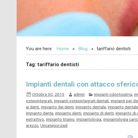
You are here:
Home
Blog
tariffario dentisti
Tag: tariffario dentisti
Impianti dentali con attacco sferic
Ottobre 30, 2015
admin
impianti odontoiatria
,
im
osteointegrati
,
impianti osteointegrati dentali
,
impianti per de
ai denti
,
impianto dei denti
,
impianto dentale
,
impianto dentale
impianto dente
,
impianto denti
,
impianto di denti
,
impianto di 
estrattivo
,
impianto titanio
,
impiantologia
,
impiantologia cari
arezzo
,
Uncategorized