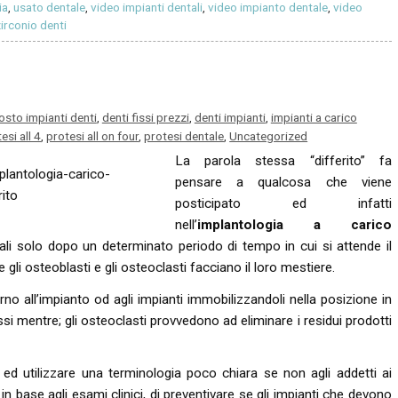
ia
,
usato dentale
,
video impianti dentali
,
video impianto dentale
,
video
irconio denti
osto impianti denti
,
denti fissi prezzi
,
denti impianti
,
impianti a carico
esi all 4
,
protesi all on four
,
protesi dentale
,
Uncategorized
La parola stessa “differito” fa
pensare a qualcosa che viene
posticipato ed infatti
nell’
implantologia a carico
tali solo dopo un determinato periodo di tempo in cui si attende il
li osteoblasti e gli osteoclasti facciano il loro mestiere.
o all’impianto od agli impianti immobilizzandoli nella posizione in
ssi mentre; gli osteoclasti provvedono ad eliminare i residui prodotti
 ed utilizzare una terminologia poco chiara se non agli addetti ai
 in base agli esami clinici, di preventivare se gli impianti che devono