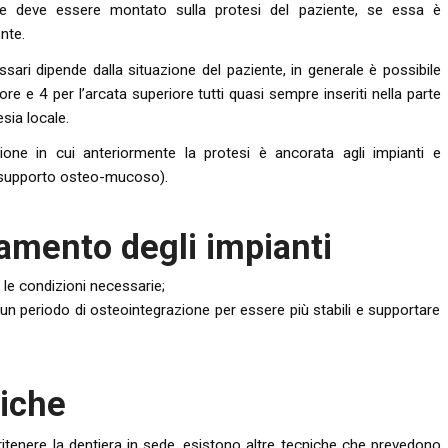
he deve essere montato sulla protesi del paziente, se essa è
nte.
sari dipende dalla situazione del paziente, in generale è possibile
re e 4 per l’arcata superiore tutti quasi sempre inseriti nella parte
sia locale.
azione in cui anteriormente la protesi è ancorata agli impianti e
 (supporto osteo-mucoso).
amento degli impianti
 le condizioni necessarie;
i un periodo di osteointegrazione per essere più stabili e supportare
giche
r ritenere la dentiera in sede, esistono altre tecniche che prevedono