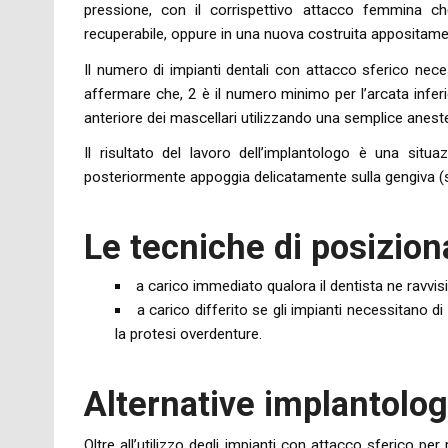
pressione, con il corrispettivo attacco femmina c
recuperabile, oppure in una nuova costruita appositame
Il numero di impianti dentali con attacco sferico neces
affermare che, 2 è il numero minimo per l’arcata inferio
anteriore dei mascellari utilizzando una semplice aneste
Il risultato del lavoro dell’implantologo è una situ
posteriormente appoggia delicatamente sulla gengiva
Le tecniche di posizion
a carico immediato qualora il dentista ne ravvisi
a carico differito se gli impianti necessitano d
la protesi overdenture.
Alternative implantolo
Oltre all’utilizzo degli impianti con attacco sferico pe