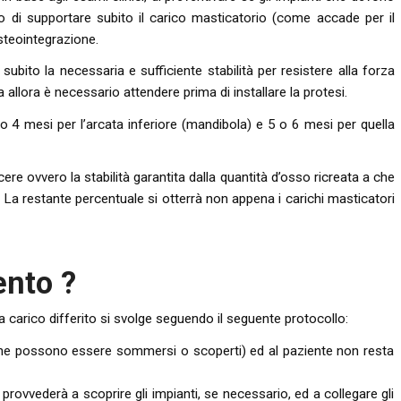
do di supportare subito il carico masticatorio (come accade per il
steointegrazione.
 subito la necessaria e sufficiente stabilità per resistere alla forza
lora è necessario attendere prima di installare la protesi.
3 o 4 mesi per l’arcata inferiore (mandibola) e 5 o 6 mesi per quella
ere ovvero la stabilità garantita dalla quantità d’osso ricreata a che
 La restante percentuale si otterrà non appena i carichi masticatori
ento ?
a carico differito si svolge seguendo il seguente protocollo:
 (che possono essere sommersi o scoperti) ed al paziente non resta
 provvederà a scoprire gli impianti, se necessario, ed a collegare gli