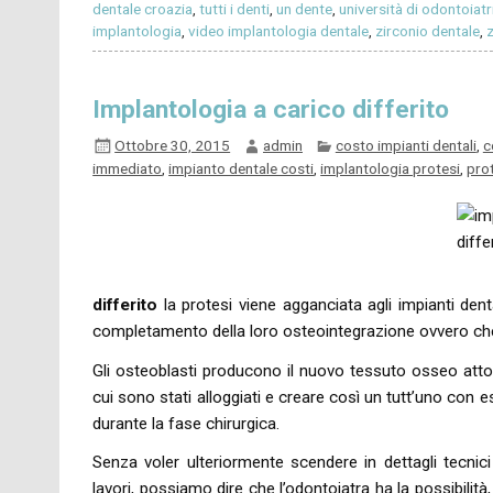
dentale croazia
,
tutti i denti
,
un dente
,
università di odontoiatr
implantologia
,
video implantologia dentale
,
zirconio dentale
,
z
Implantologia a carico differito
Ottobre 30, 2015
admin
costo impianti dentali
,
c
immediato
,
impianto dentale costi
,
implantologia protesi
,
prot
differito
la protesi viene agganciata agli impianti den
completamento della loro osteointegrazione ovvero che g
Gli osteoblasti producono il nuovo tessuto osseo attorn
cui sono stati alloggiati e creare così un tutt’uno con e
durante la fase chirurgica.
Senza voler ulteriormente scendere in dettagli tecnici
lavori, possiamo dire che l’odontoiatra ha la possibilità,