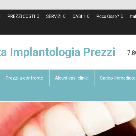
PREZZI COSTI
SERVIZI
CASI 1
Poco Osso?
Ita
ta Implantologia Prezzi
7.8
Prezzi a confronto
Alcuni casi clinici
Carico Immediato