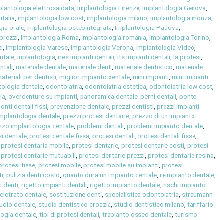
plantologia elettrosaldata
,
Implantologia Firenze
,
Implantologia Genova
,
italia
,
implantologia low cost
,
implantologia milano
,
implantologia monza
,
gia orale
,
implantologia osteointegrata
,
Implantologia Padova
,
prezzi
,
Implantologia Roma
,
implantologia romania
,
Implantologia Torino
,
i
,
Implantologia Varese
,
Implantologia Verona
,
Implantologia Video
,
ntale
,
inplantologia
,
ires impianti dentali
,
its impianti dentali
,
la protesi
,
ntali
,
materiale dentale
,
materiale denti
,
materiale dentistico
,
materiale
ateriali per dentisti
,
miglior impianto dentale
,
mini impianti
,
mini impianti
tologia dentale
,
odontoiatria
,
odontoiatria estetica
,
odontoiatria low cost
,
ia
,
overdenture su impianti
,
panoramica dentale
,
perni dentali
,
ponte
onti dentali fissi
,
prevenzione dentale
,
prezzi dentisti
,
prezzi impianti
implantologia dentale
,
prezzi protesi dentarie
,
prezzo di un impianto
zzo implantologia dentale
,
problemi dentali
,
problemi impianto dentale
,
si dentale
,
protesi dentale fissa
,
protesi dentali
,
protesi dentali fisse
,
,
protesi dentaria mobile
,
protesi dentarie
,
protesi dentarie costi
,
protesi
,
protesi dentarie mutuabili
,
protesi dentarie prezzi
,
protesi dentarie resina
,
protesi fisse
,
protesi mobile
,
protesi mobile su impianti
,
protesi
ti
,
pulizia denti costo
,
quanto dura un impianto dentale
,
reimpianto dentale
,
 i denti
,
rigetto impianti dentali
,
rigetto impianto dentale
,
rischi impianto
eletrato dentale
,
sostituzione denti
,
specialistica odontoiatria
,
straumann
udio dentale
,
studio dentistico croazia
,
studio dentistico milano
,
tariffario
ologia dentale
,
tipi di protesi dentali
,
trapianto osseo dentale
,
turismo