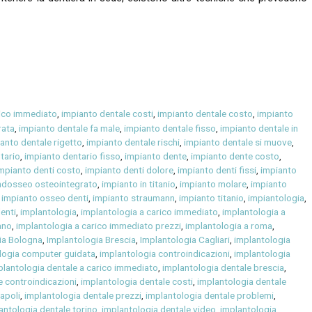
rico immediato
,
impianto dentale costi
,
impianto dentale costo
,
impianto
rata
,
impianto dentale fa male
,
impianto dentale fisso
,
impianto dentale in
anto dentale rigetto
,
impianto dentale rischi
,
impianto dentale si muove
,
tario
,
impianto dentario fisso
,
impianto dente
,
impianto dente costo
,
mpianto denti costo
,
impianto denti dolore
,
impianto denti fissi
,
impianto
ndosseo osteointegrato
,
impianto in titanio
,
impianto molare
,
impianto
,
impianto osseo denti
,
impianto straumann
,
impianto titanio
,
impiantologia
,
enti
,
implantologia
,
implantologia a carico immediato
,
implantologia a
ano
,
implantologia a carico immediato prezzi
,
implantologia a roma
,
ia Bologna
,
Implantologia Brescia
,
Implantologia Cagliari
,
implantologia
logia computer guidata
,
implantologia controindicazioni
,
implantologia
plantologia dentale a carico immediato
,
implantologia dentale brescia
,
e controindicazioni
,
implantologia dentale costi
,
implantologia dentale
apoli
,
implantologia dentale prezzi
,
implantologia dentale problemi
,
antologia dentale torino
,
implantologia dentale video
,
implantologia