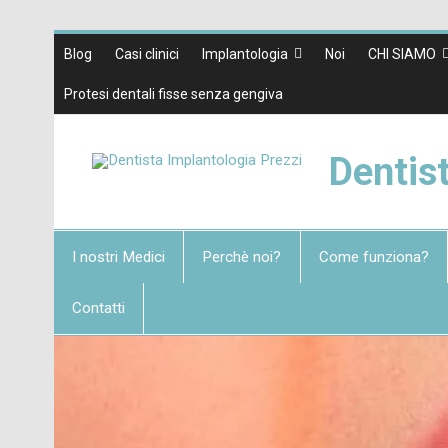
Blog
Casi clinici
Implantologia
Noi
CHI SIAMO
Protesi dentali fisse senza gengiva
Dentis
I nostri Medici
Perchè noi?
Come funziona?
Contatti