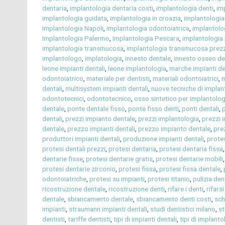
dentaria
,
implantologia dentaria costi
,
implantologia denti
,
im
implantologia guidata
,
implantologia in croazia
,
implantologia 
Implantologia Napoli
,
implantologia odontoiatrica
,
implantolo
Implantologia Palermo
,
Implantologia Pescara
,
implantologia 
implantologia transmucosa
,
implantologia transmucosa prezz
implantologo
,
implatologia
,
innesto dentale
,
innesto osseo de
leone impianti dentali
,
leone implantologia
,
marche impianti de
odontoiatrico
,
materiale per dentisti
,
materiali odontoiatrici
,
m
dentali
,
multisystem impianti dentali
,
nuove tecniche di implan
odontotecnici
,
odontotecnico
,
osso sintetico per implantolog
dentale
,
ponte dentale fisso
,
ponte fisso denti
,
ponti dentali
,
p
dentali
,
prezzi impianto dentale
,
prezzi implantologia
,
prezzi 
dentale
,
prezzo impianti dentali
,
prezzo impianto dentale
,
pre
produttori impianti dentali
,
produzione impianti dentali
,
prote
protesi dentali prezzi
,
protesi dentaria
,
protesi dentaria fissa
dentarie fisse
,
protesi dentarie gratis
,
protesi dentarie mobili
protesi dentarie zirconio
,
protesi fissa
,
protesi fissa dentale
,
odontoiatriche
,
protesi su impianti
,
protesi titanio
,
pulizia den
ricostruzione dentale
,
ricostruzione denti
,
rifare i denti
,
rifarsi
dentale
,
sbiancamento dentale
,
sbiancamento denti costi
,
sch
impianti
,
straumann impianti dentali
,
studi dentistici milano
,
st
dentisti
,
tariffe dentisti
,
tipi di impianti dentali
,
tipi di implant