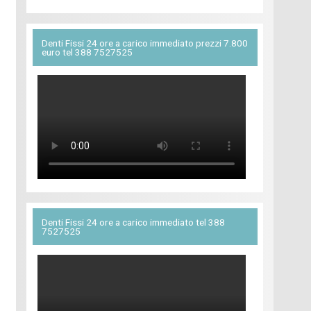
Denti Fissi 24 ore a carico immediato prezzi 7.800
euro tel 388 7527525
Denti Fissi 24 ore a carico immediato tel 388
7527525