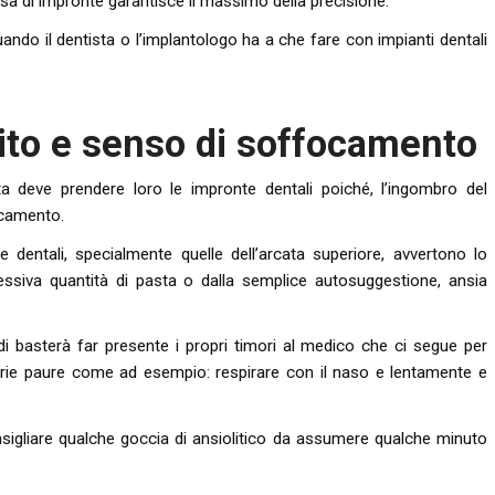
sa di impronte garantisce il massimo della precisione.
ando il dentista o l’implantologo ha a che fare con impianti dentali
mito e senso di soffocamento
 deve prendere loro le impronte dentali poiché, l’ingombro del
ocamento.
e dentali, specialmente quelle dell’arcata superiore, avvertono lo
essiva quantità di pasta o dalla semplice autosuggestione, ansia
i basterà far presente i propri timori al medico che ci segue per
prie paure come ad esempio: respirare con il naso e lentamente e
nsigliare qualche goccia di ansiolitico da assumere qualche minuto