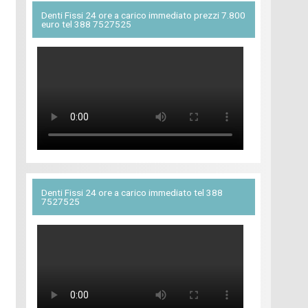
Denti Fissi 24 ore a carico immediato prezzi 7.800
euro tel 388 7527525
Denti Fissi 24 ore a carico immediato tel 388
7527525