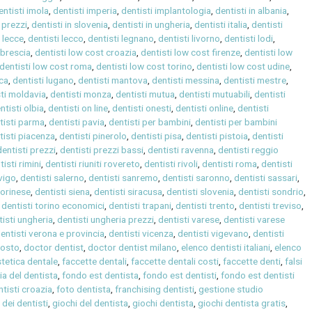
entisti imola
,
dentisti imperia
,
dentisti implantologia
,
dentisti in albania
,
a prezzi
,
dentisti in slovenia
,
dentisti in ungheria
,
dentisti italia
,
dentisti
i lecce
,
dentisti lecco
,
dentisti legnano
,
dentisti livorno
,
dentisti lodi
,
 brescia
,
dentisti low cost croazia
,
dentisti low cost firenze
,
dentisti low
dentisti low cost roma
,
dentisti low cost torino
,
dentisti low cost udine
,
cca
,
dentisti lugano
,
dentisti mantova
,
dentisti messina
,
dentisti mestre
,
sti moldavia
,
dentisti monza
,
dentisti mutua
,
dentisti mutuabili
,
dentisti
ntisti olbia
,
dentisti on line
,
dentisti onesti
,
dentisti online
,
dentisti
tisti parma
,
dentisti pavia
,
dentisti per bambini
,
dentisti per bambini
tisti piacenza
,
dentisti pinerolo
,
dentisti pisa
,
dentisti pistoia
,
dentisti
dentisti prezzi
,
dentisti prezzi bassi
,
dentisti ravenna
,
dentisti reggio
tisti rimini
,
dentisti riuniti rovereto
,
dentisti rivoli
,
dentisti roma
,
dentisti
vigo
,
dentisti salerno
,
dentisti sanremo
,
dentisti saronno
,
dentisti sassari
,
torinese
,
dentisti siena
,
dentisti siracusa
,
dentisti slovenia
,
dentisti sondrio
,
,
dentisti torino economici
,
dentisti trapani
,
dentisti trento
,
dentisti treviso
,
tisti ungheria
,
dentisti ungheria prezzi
,
dentisti varese
,
dentisti varese
entisti verona e provincia
,
dentisti vicenza
,
dentisti vigevano
,
dentisti
costo
,
doctor dentist
,
doctor dentist milano
,
elenco dentisti italiani
,
elenco
stetica dentale
,
faccette dentali
,
faccette dentali costi
,
faccette denti
,
falsi
ia del dentista
,
fondo est dentista
,
fondo est dentisti
,
fondo est dentisti
tisti croazia
,
foto dentista
,
franchising dentisti
,
gestione studio
 dei dentisti
,
giochi del dentista
,
giochi dentista
,
giochi dentista gratis
,