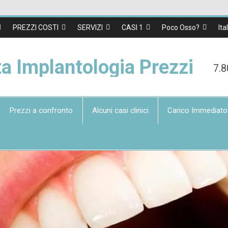
PREZZI COSTI
SERVIZI
CASI 1
Poco Osso?
Ita
ta Implantologia Prezzi
7.8
Prezzi a confronto
Alcuni casi clinici
Carico Immediato