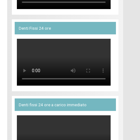
Denti Fissi 24 ore
Denti fissi 24 ore a carico immediato