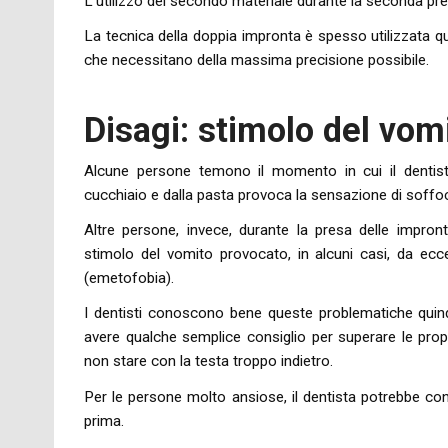
L’utilizzo del secondo materiale durante la seconda pre
La tecnica della doppia impronta è spesso utilizzata qu
che necessitano della massima precisione possibile.
Disagi: stimolo del vo
Alcune persone temono il momento in cui il dentista
cucchiaio e dalla pasta provoca la sensazione di soff
Altre persone, invece, durante la presa delle impront
stimolo del vomito provocato, in alcuni casi, da ecc
(emetofobia).
I dentisti conoscono bene queste problematiche quind
avere qualche semplice consiglio per superare le pro
non stare con la testa troppo indietro.
Per le persone molto ansiose, il dentista potrebbe co
prima.