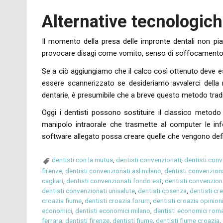
Alternative tecnologic
Il momento della presa delle impronte dentali non p
provocare disagi come vomito, senso di soffocamento
Se a ciò aggiungiamo che il calco così ottenuto deve 
essere scannerizzato se desideriamo avvalerci della
dentarie, è presumibile che a breve questo metodo tradizi
Oggi i dentisti possono sostituire il classico metodo 
manipolo intraorale che trasmette al computer le info
software allegato possa creare quelle che vengono defini
dentisti con la mutua
,
dentisti convenzionati
,
dentisti conv
firenze
,
dentisti convenzionati asl milano
,
dentisti convenzion
cagliari
,
dentisti convenzionati fondo est
,
dentisti convenzio
dentisti convenzionati unisalute
,
dentisti cosenza
,
dentisti c
croazia fiume
,
dentisti croazia forum
,
dentisti croazia opinion
economici
,
dentisti economici milano
,
dentisti economici rom
ferrara
,
dentisti firenze
,
dentisti fiume
,
dentisti fiume croazia
,