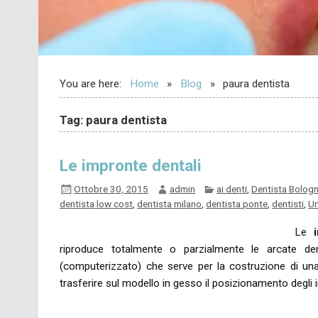
You are here:
Home
Blog
paura dentista
Tag: paura dentista
Le impronte dentali
Ottobre 30, 2015
admin
ai denti
,
Dentista Bolog
dentista low cost
,
dentista milano
,
dentista ponte
,
dentisti
,
Un
Le
riproduce totalmente o parzialmente le arcate de
(computerizzato) che serve per la costruzione di una
trasferire sul modello in gesso il posizionamento degli i