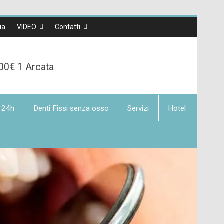
lia
VIDEO
Contatti
00€ 1 Arcata
 24h
Denti Fissi senza osso
Servizi
Hotel