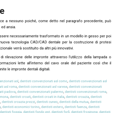
he
iace a nessuno poiché, come detto nel paragrafo precedente, può
 ed ansia.
essere necessariamente trasformato in un modello in gesso per poi
 nuova tecnologia CAD/CAD dentale per la costruzione di protesi
onale verrà sostituito da altri più innovativi.
di rilevazione delle impronte attraverso l’utilizzo della lampada o
rmazioni lette all’interno del cavo orale del paziente così che il
te le impronte dentali digitali.
enzionati asl
,
dentisti convenzionati asl como
,
dentisti convenzionati asl
ati asl roma
,
dentisti convenzionati asl varese
,
dentisti convenzionati
nati padova
,
dentisti convenzionati palermo
,
dentisti convenzionati roma
,
remona
,
dentisti croati
,
dentisti croati in italia
,
dentisti croazia
,
dentisti
i
,
dentisti croazia prezzi
,
dentisti cuneo
,
dentisti della mutua
,
dentisti
a
,
dentisti economici torino
,
dentisti estero
,
dentisti faenza
,
dentisti
dentisti foggia
,
dentisti fondo est
,
dentisti forlì
,
dentisti frosinone
,
dentisti