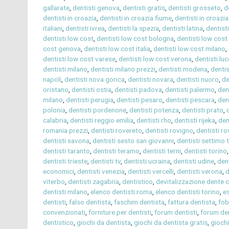
gallarate
,
dentisti genova
,
dentisti gratis
,
dentisti grosseto
,
d
dentisti in croazia
,
dentisti in croazia fiume
,
dentisti in croazi
italiani
,
dentisti ivrea
,
dentisti la spezia
,
dentisti latina
,
dentist
dentisti low cost
,
dentisti low cost bologna
,
dentisti low cost
cost genova
,
dentisti low cost italia
,
dentisti low cost milano
,
dentisti low cost varese
,
dentisti low cost verona
,
dentisti lu
dentisti milano
,
dentisti milano prezzi
,
dentisti modena
,
denti
napoli
,
dentisti nova gorica
,
dentisti novara
,
dentisti nuoro
,
de
oristano
,
dentisti ostia
,
dentisti padova
,
dentisti palermo
,
den
milano
,
dentisti perugia
,
dentisti pesaro
,
dentisti pescara
,
den
polonia
,
dentisti pordenone
,
dentisti potenza
,
dentisti prato
,
calabria
,
dentisti reggio emilia
,
dentisti rho
,
dentisti rijeka
,
den
romania prezzi
,
dentisti rovereto
,
dentisti rovigno
,
dentisti ro
dentisti savona
,
dentisti sesto san giovanni
,
dentisti settimo 
dentisti taranto
,
dentisti teramo
,
dentisti terni
,
dentisti torino
dentisti trieste
,
dentisti tv
,
dentisti ucraina
,
dentisti udine
,
den
economici
,
dentisti venezia
,
dentisti vercelli
,
dentisti verona
,
d
viterbo
,
dentisti zagabria
,
dentistico
,
devitalizzazione dente 
dentisti milano
,
elenco dentisti roma
,
elenco dentisti torino
,
e
dentisti
,
falso dentista
,
faschim dentista
,
fattura dentista
,
fob
convenzionati
,
forniture per dentisti
,
forum dentisti
,
forum den
dentistico
,
giochi da dentista
,
giochi da dentista gratis
,
giochi