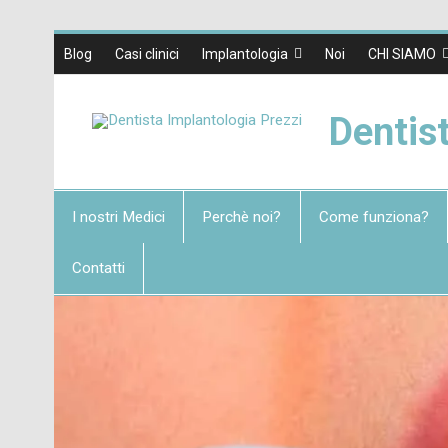
Blog
Casi clinici
Implantologia
Noi
CHI SIAMO
Dentis
I nostri Medici
Perchè noi?
Come funziona?
Contatti