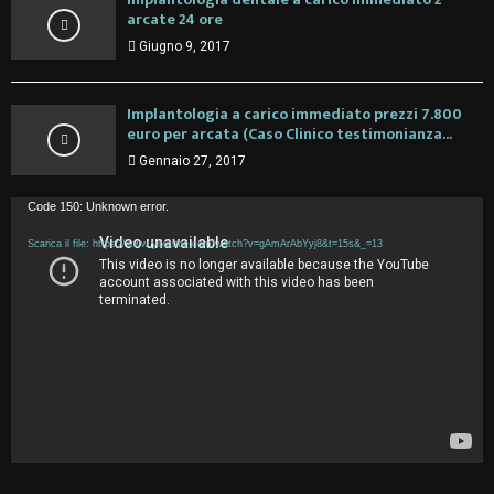
arcate 24 ore
Giugno 9, 2017
Implantologia a carico immediato prezzi 7.800
euro per arcata (Caso Clinico testimonianza...
Gennaio 27, 2017
V
Code 150: Unknown error.
i
Scarica il file: https://www.youtube.com/watch?v=gAmArAbYyj8&t=15s&_=13
d
e
o
P
l
a
y
e
r