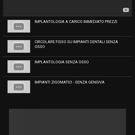
IMPLANTOLOGIA A CARICO IMMEDIATO PREZZI
T
CIRCOLARE FISSO SU IMPIANTI DENTALI SENZA
h
OSSO
u
m
T
IMPLANTOLOGIA SENZA OSSO
b
h
n
u
a
m
T
i
IMPIANTI ZIGOMATICI - SENZA GENGIVA
b
h
l
n
u
y
a
m
T
o
i
b
h
u
l
n
u
t
y
a
m
u
o
i
b
b
u
l
n
e
t