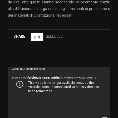
da dire, che questi stanno scendendo velocemente grazie
alla diffusione su larga scala degli strumenti di precisione e
dei materiali di costruzione necessari.
SHARE
0
V
Code 150: Unknown error.
i
Scarica il file: https://www.youtube.com/watch?v=Gpo5_otWXKs&t=50s&_=1
d
e
o
P
l
a
y