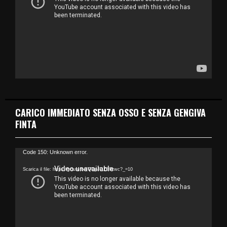
e
o
P
l
a
y
e
r
CARICO IMMEDIATO SENZA OSSO E SENZA GENGIVA
FINTA
V
Code 150: Unknown error.
i
Scarica il file: https://youtu.be/QDpJDZ89xwc?_=10
d
e
o
P
l
a