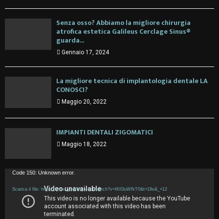
Senza osso? Abbiamo la migliore chirurgia
atrofica estetica Galileus Cerclage Sinus®
guarda...
Gennaio 17, 2024
La migliore tecnica di implantologia dentale LA
CONOSCI?
Maggio 20, 2022
IMPIANTI DENTALI ZIGOMATICI
Maggio 18, 2022
V
Code 150: Unknown error.
i
Scarica il file: https://www.youtube.com/watch?v=IKIl3uWfkT0&t=19s&_=12
d
e
o