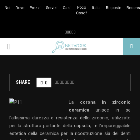
Poco
Noi
Dove
Prezzi
Servizi
Casi
Italia
Risposte
Recens
Osso?
Facebook
Twitter
Tumblr
Youtube
Whatsapp
PRIMARY
MENU
SHARE
0
La
corona in zirconio
ceramica
unisce in se
l’altissima durezza e resistenza dello zirconio, utilizzato
per la struttura portante della capsula, e l’impareggiabile
estetica della ceramica per la ricostruzione sia dei denti