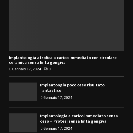
y
a
u
o
i
b
u
l
e
t
y
u
o
b
u
e
t
u
b
Implantologia atrofica a carico immediato con circolare
e
ceramica senza finta gengiva
Gennaio 17, 2024
0
Implantoogia poco osso risultato
fantastico
Gennaio 17, 2024
Implantologia a carico immediato senza
osso + Protesi senza finta gengiva
Gennaio 17, 2024