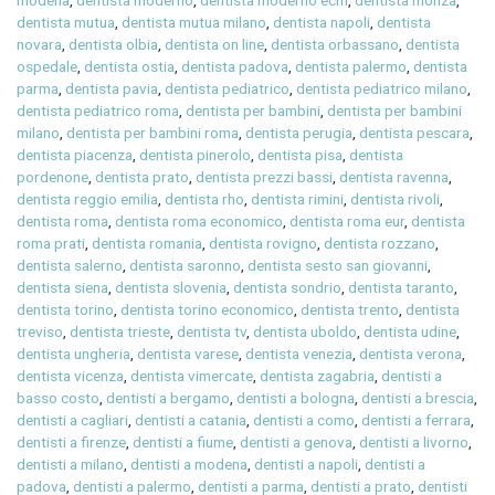
modena
,
dentista moderno
,
dentista moderno ecm
,
dentista monza
,
dentista mutua
,
dentista mutua milano
,
dentista napoli
,
dentista
novara
,
dentista olbia
,
dentista on line
,
dentista orbassano
,
dentista
ospedale
,
dentista ostia
,
dentista padova
,
dentista palermo
,
dentista
parma
,
dentista pavia
,
dentista pediatrico
,
dentista pediatrico milano
,
dentista pediatrico roma
,
dentista per bambini
,
dentista per bambini
milano
,
dentista per bambini roma
,
dentista perugia
,
dentista pescara
,
dentista piacenza
,
dentista pinerolo
,
dentista pisa
,
dentista
pordenone
,
dentista prato
,
dentista prezzi bassi
,
dentista ravenna
,
dentista reggio emilia
,
dentista rho
,
dentista rimini
,
dentista rivoli
,
dentista roma
,
dentista roma economico
,
dentista roma eur
,
dentista
roma prati
,
dentista romania
,
dentista rovigno
,
dentista rozzano
,
dentista salerno
,
dentista saronno
,
dentista sesto san giovanni
,
dentista siena
,
dentista slovenia
,
dentista sondrio
,
dentista taranto
,
dentista torino
,
dentista torino economico
,
dentista trento
,
dentista
treviso
,
dentista trieste
,
dentista tv
,
dentista uboldo
,
dentista udine
,
dentista ungheria
,
dentista varese
,
dentista venezia
,
dentista verona
,
dentista vicenza
,
dentista vimercate
,
dentista zagabria
,
dentisti a
basso costo
,
dentisti a bergamo
,
dentisti a bologna
,
dentisti a brescia
,
dentisti a cagliari
,
dentisti a catania
,
dentisti a como
,
dentisti a ferrara
,
dentisti a firenze
,
dentisti a fiume
,
dentisti a genova
,
dentisti a livorno
,
dentisti a milano
,
dentisti a modena
,
dentisti a napoli
,
dentisti a
padova
,
dentisti a palermo
,
dentisti a parma
,
dentisti a prato
,
dentisti