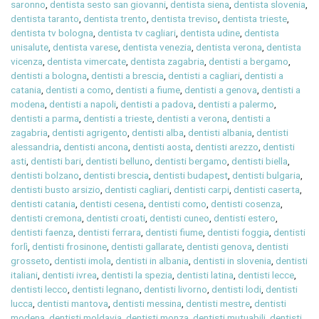
saronno
,
dentista sesto san giovanni
,
dentista siena
,
dentista slovenia
,
dentista taranto
,
dentista trento
,
dentista treviso
,
dentista trieste
,
dentista tv bologna
,
dentista tv cagliari
,
dentista udine
,
dentista
unisalute
,
dentista varese
,
dentista venezia
,
dentista verona
,
dentista
vicenza
,
dentista vimercate
,
dentista zagabria
,
dentisti a bergamo
,
dentisti a bologna
,
dentisti a brescia
,
dentisti a cagliari
,
dentisti a
catania
,
dentisti a como
,
dentisti a fiume
,
dentisti a genova
,
dentisti a
modena
,
dentisti a napoli
,
dentisti a padova
,
dentisti a palermo
,
dentisti a parma
,
dentisti a trieste
,
dentisti a verona
,
dentisti a
zagabria
,
dentisti agrigento
,
dentisti alba
,
dentisti albania
,
dentisti
alessandria
,
dentisti ancona
,
dentisti aosta
,
dentisti arezzo
,
dentisti
asti
,
dentisti bari
,
dentisti belluno
,
dentisti bergamo
,
dentisti biella
,
dentisti bolzano
,
dentisti brescia
,
dentisti budapest
,
dentisti bulgaria
,
dentisti busto arsizio
,
dentisti cagliari
,
dentisti carpi
,
dentisti caserta
,
dentisti catania
,
dentisti cesena
,
dentisti como
,
dentisti cosenza
,
dentisti cremona
,
dentisti croati
,
dentisti cuneo
,
dentisti estero
,
dentisti faenza
,
dentisti ferrara
,
dentisti fiume
,
dentisti foggia
,
dentisti
forlì
,
dentisti frosinone
,
dentisti gallarate
,
dentisti genova
,
dentisti
grosseto
,
dentisti imola
,
dentisti in albania
,
dentisti in slovenia
,
dentisti
italiani
,
dentisti ivrea
,
dentisti la spezia
,
dentisti latina
,
dentisti lecce
,
dentisti lecco
,
dentisti legnano
,
dentisti livorno
,
dentisti lodi
,
dentisti
lucca
,
dentisti mantova
,
dentisti messina
,
dentisti mestre
,
dentisti
modena
,
dentisti moldavia
,
dentisti monza
,
dentisti mutuabili
,
dentisti