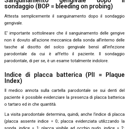
Sanguinamento gengivale dopo il
sondaggio (BOP = bleeding on probing)
Attesta semplicemente il sanguinamento dopo il sondaggio
gengivale.
E’ importante sottolineare che il sanguinamento delle gengive
non è dovuto all’azione meccanica della sonda all’interno delle
tasche al disotto del solco gengivale bensì all’infezione
parodontale da cui è affetto il paziente. Il sondaggio
parodontale, di per se, è un esame totalmente indolore.
Indice di placca batterica (PlI = Plaque
Index)
Il medico annota sulla cartella parodontale se sui denti del
paziente è possibile evidenziare la presenza di placca batterica
o tartaro ed in che quantità.
La visita parodontale determina, quindi, anche l’indice di placca
(placca assente indice = 0; placca evidenziata utilizzando la
sonda, indice = 1; placca visibile ad occhio nudo, indice = 2;