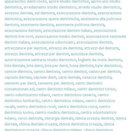
apparecchio denti costo
,
aprire studio dentistico
,
aprire uno studio
dentistico
,
arredamento studio dentistico
,
arredo studio dentistico
,
ascesso dentale
,
asl dentista
,
assicurazione dentista
,
assicurazione
dentistica
,
assicurazione spese dentistiche
,
assistente alla poltrona
dentista
,
assistente dentista
,
assistente poltrona dentista
,
associazione dentisti
,
associazione dentisti italiani
,
associazione
dentisti low cost
,
associazione medici dentisti
,
associazione nazionale
dentisti italiani
,
associazione odontoiatri
,
associazioni dentisti
,
attrezzature per dentisti
,
attrezzi da dentista
,
attrezzi del dentista
,
attrezzi dentista
,
attrezzi per dentisti
,
autoclave dentista
,
autorizzazione sanitaria studio dentistico
,
biglietti da visita dentista
,
bite dentale
,
bite denti
,
bite per denti
,
bona dentista
,
byte dentistico
,
camice dentista
,
camici dentista
,
camici dentisti
,
camici per dentisti
,
capsula dentale
,
capsule denti
,
carie dentale
,
casacca dentista
,
cemento per denti
,
cemento per dentisti
,
centri dentistici
convenzionati asl
,
centri dentistici milano
,
centri dentistici torino
,
centri odontoiatrici milano
,
centro dentistico caserta
,
centro
dentistico lombardo
,
centro dentistico milano
,
centro dentistico
recale
,
centro dentistico rivoli
,
centro dentistico roma
,
centro
dentistico torino
,
centro medico dentistico
,
centro odontoiatrico
milano
,
cerco dentista
,
chirurgia dentale
,
clinica croazia dentisti
,
clinica
dentale
,
clinica dentale croazia
,
clinica dentistica croazia
,
clinica
dentistica in croazia
,
clinica dentistica milano
,
clinica dentistica