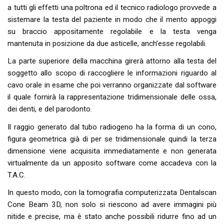
a tutti gli effetti una poltrona ed il tecnico radiologo provvede a
sistemare la testa del paziente in modo che il mento appoggi
su braccio appositamente regolabile e la testa venga
mantenuta in posizione da due asticelle, anch’esse regolabili.
La parte superiore della macchina girerà attorno alla testa del
soggetto allo scopo di raccogliere le informazioni riguardo al
cavo orale in esame che poi verranno organizzate dal software
il quale fornirà la rappresentazione tridimensionale delle ossa,
dei denti, e del parodonto.
Il raggio generato dal tubo radiogeno ha la forma di un cono,
figura geometrica già di per se tridimensionale quindi la terza
dimensione viene acquisita immediatamente e non generata
virtualmente da un apposito software come accadeva con la
T.A.C.
In questo modo, con la tomografia computerizzata Dentalscan
Cone Beam 3D, non solo si riescono ad avere immagini più
nitide e precise, ma è stato anche possibili ridurre fino ad un