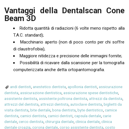
Vantaggi della Dentalscan Cone
Beam 3D
Ridotta quantità di radiazioni (6 volte meno rispetto alla
T.A.C. standard);
Macchinario aperto (non di poco conto per chi soffre
di claustrofobia);
Maggiore nitidezza e precisione delle immagini fornite;
Possibilità di ricavare dalla scansione per la tomografia
computerizzata anche detta ortopantomografia.
andi dentisti
,
anestetico dentista
,
apollonia dentisti
,
assicurazione
dentista
,
assicurazione dentistica
,
assicurazione spese dentistiche
,
assistente dentista
,
assistente poltrona dentista
,
attrezzi da dentista
,
attrezzi del dentista
,
attrezzi dentista
,
autoclave dentista
,
biglietti da
visita dentista
,
bite dentale
,
bona dentista
,
byte dentistico
,
camice
dentista
,
camici dentista
,
camici dentisti
,
capsula dentale
,
carie
dentale
,
cerco dentista
,
chirurgia dentale
,
clinica dentale
,
clinica
dentale croazia
,
corona dentale
,
corso assistente dentista
,
costo