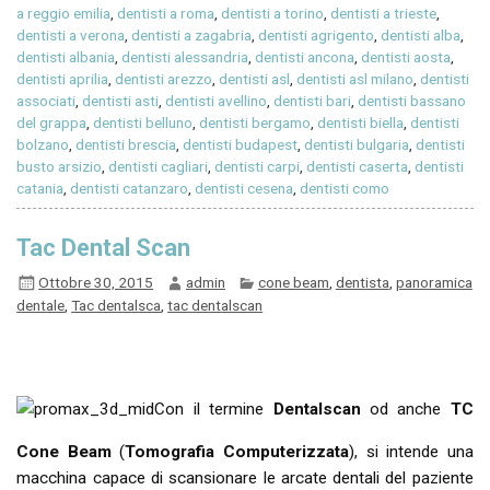
a reggio emilia
,
dentisti a roma
,
dentisti a torino
,
dentisti a trieste
,
dentisti a verona
,
dentisti a zagabria
,
dentisti agrigento
,
dentisti alba
,
dentisti albania
,
dentisti alessandria
,
dentisti ancona
,
dentisti aosta
,
dentisti aprilia
,
dentisti arezzo
,
dentisti asl
,
dentisti asl milano
,
dentisti
associati
,
dentisti asti
,
dentisti avellino
,
dentisti bari
,
dentisti bassano
del grappa
,
dentisti belluno
,
dentisti bergamo
,
dentisti biella
,
dentisti
bolzano
,
dentisti brescia
,
dentisti budapest
,
dentisti bulgaria
,
dentisti
busto arsizio
,
dentisti cagliari
,
dentisti carpi
,
dentisti caserta
,
dentisti
catania
,
dentisti catanzaro
,
dentisti cesena
,
dentisti como
Tac Dental Scan
Ottobre 30, 2015
admin
cone beam
,
dentista
,
panoramica
dentale
,
Tac dentalsca
,
tac dentalscan
Con il termine
Dentalscan
od anche
TC
Cone Beam
(
Tomografia Computerizzata
), si intende una
macchina capace di scansionare le arcate dentali del paziente