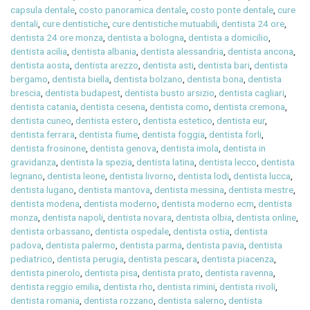
capsula dentale
,
costo panoramica dentale
,
costo ponte dentale
,
cure
dentali
,
cure dentistiche
,
cure dentistiche mutuabili
,
dentista 24 ore
,
dentista 24 ore monza
,
dentista a bologna
,
dentista a domicilio
,
dentista acilia
,
dentista albania
,
dentista alessandria
,
dentista ancona
,
dentista aosta
,
dentista arezzo
,
dentista asti
,
dentista bari
,
dentista
bergamo
,
dentista biella
,
dentista bolzano
,
dentista bona
,
dentista
brescia
,
dentista budapest
,
dentista busto arsizio
,
dentista cagliari
,
dentista catania
,
dentista cesena
,
dentista como
,
dentista cremona
,
dentista cuneo
,
dentista estero
,
dentista estetico
,
dentista eur
,
dentista ferrara
,
dentista fiume
,
dentista foggia
,
dentista forli
,
dentista frosinone
,
dentista genova
,
dentista imola
,
dentista in
gravidanza
,
dentista la spezia
,
dentista latina
,
dentista lecco
,
dentista
legnano
,
dentista leone
,
dentista livorno
,
dentista lodi
,
dentista lucca
,
dentista lugano
,
dentista mantova
,
dentista messina
,
dentista mestre
,
dentista modena
,
dentista moderno
,
dentista moderno ecm
,
dentista
monza
,
dentista napoli
,
dentista novara
,
dentista olbia
,
dentista online
,
dentista orbassano
,
dentista ospedale
,
dentista ostia
,
dentista
padova
,
dentista palermo
,
dentista parma
,
dentista pavia
,
dentista
pediatrico
,
dentista perugia
,
dentista pescara
,
dentista piacenza
,
dentista pinerolo
,
dentista pisa
,
dentista prato
,
dentista ravenna
,
dentista reggio emilia
,
dentista rho
,
dentista rimini
,
dentista rivoli
,
dentista romania
,
dentista rozzano
,
dentista salerno
,
dentista