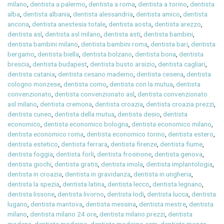
milano
,
dentista a palermo
,
dentista a roma
,
dentista a torino
,
dentista
alba
,
dentista albania
,
dentista alessandria
,
dentista amico
,
dentista
ancona
,
dentista anestesia totale
,
dentista aosta
,
dentista arezzo
,
dentista asl
,
dentista asl milano
,
dentista asti
,
dentista bambini
,
dentista bambini milano
,
dentista bambini roma
,
dentista bari
,
dentista
bergamo
,
dentista biella
,
dentista bolzano
,
dentista bona
,
dentista
brescia
,
dentista budapest
,
dentista busto arsizio
,
dentista cagliari
,
dentista catania
,
dentista cesano maderno
,
dentista cesena
,
dentista
cologno monzese
,
dentista como
,
dentista con la mutua
,
dentista
convenzionato
,
dentista convenzionato asl
,
dentista convenzionato
asl milano
,
dentista cremona
,
dentista croazia
,
dentista croazia prezzi
,
dentista cuneo
,
dentista della mutua
,
dentista desio
,
dentista
economico
,
dentista economico bologna
,
dentista economico milano
,
dentista economico roma
,
dentista economico torino
,
dentista estero
,
dentista estetico
,
dentista ferrara
,
dentista firenze
,
dentista fiume
,
dentista foggia
,
dentista forli
,
dentista frosinone
,
dentista genova
,
dentista giochi
,
dentista gratis
,
dentista imola
,
dentista implantologia
,
dentista in croazia
,
dentista in gravidanza
,
dentista in ungheria
,
dentista la spezia
,
dentista latina
,
dentista lecco
,
dentista legnano
,
dentista lissone
,
dentista livorno
,
dentista lodi
,
dentista lucca
,
dentista
lugano
,
dentista mantova
,
dentista messina
,
dentista mestre
,
dentista
milano
,
dentista milano 24 ore
,
dentista milano prezzi
,
dentista