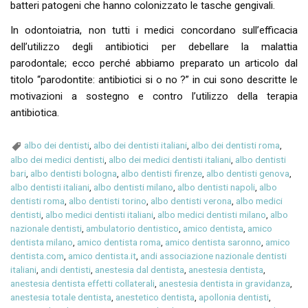
batteri patogeni che hanno colonizzato le tasche gengivali.
In odontoiatria, non tutti i medici concordano sull’efficacia
dell’utilizzo degli antibiotici per debellare la malattia
parodontale; ecco perché abbiamo preparato un articolo dal
titolo “parodontite: antibiotici si o no ?” in cui sono descritte le
motivazioni a sostegno e contro l’utilizzo della terapia
antibiotica.
albo dei dentisti
,
albo dei dentisti italiani
,
albo dei dentisti roma
,
albo dei medici dentisti
,
albo dei medici dentisti italiani
,
albo dentisti
bari
,
albo dentisti bologna
,
albo dentisti firenze
,
albo dentisti genova
,
albo dentisti italiani
,
albo dentisti milano
,
albo dentisti napoli
,
albo
dentisti roma
,
albo dentisti torino
,
albo dentisti verona
,
albo medici
dentisti
,
albo medici dentisti italiani
,
albo medici dentisti milano
,
albo
nazionale dentisti
,
ambulatorio dentistico
,
amico dentista
,
amico
dentista milano
,
amico dentista roma
,
amico dentista saronno
,
amico
dentista.com
,
amico dentista.it
,
andi associazione nazionale dentisti
italiani
,
andi dentisti
,
anestesia dal dentista
,
anestesia dentista
,
anestesia dentista effetti collaterali
,
anestesia dentista in gravidanza
,
anestesia totale dentista
,
anestetico dentista
,
apollonia dentisti
,