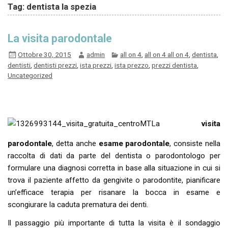
Tag: dentista la spezia
La visita parodontale
Ottobre 30, 2015
admin
all on 4
,
all on 4 all on 4
,
dentista
,
dentisti
,
dentisti prezzi
,
ista prezzi
,
ista prezzo
,
prezzi dentista
,
Uncategorized
La
visita
parodontale
, detta anche
esame parodontale
, consiste nella
raccolta di dati da parte del dentista o parodontologo per
formulare una diagnosi corretta in base alla situazione in cui si
trova il paziente affetto da gengivite o parodontite, pianificare
un’efficace terapia per risanare la bocca in esame e
scongiurare la caduta prematura dei denti.
Il passaggio più importante di tutta la visita è il sondaggio