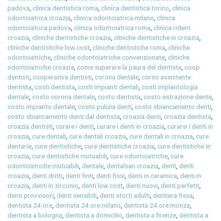
padova
,
clinica dentistica roma
,
clinica dentistica torino
,
clinica
odontoiatrica croazia
,
clinica odontoiatrica milano
,
clinica
odontoiatrica padova
,
clinica odontoiatrica roma
,
clinica rident
croazia
,
cliniche dentistiche croazia
,
cliniche dentistiche in croazia
,
cliniche dentistiche low cost
,
cliniche dentistiche roma
,
cliniche
odontoiatriche
,
cliniche odontoiatriche convenzionate
,
cliniche
odontoiatriche croazia
,
come superare la paura del dentista
,
coop
dentisti
,
cooperativa dentisti
,
corona dentale
,
corso assistente
dentista
,
costi dentista
,
costi impianti dentali
,
costi implantologia
dentale
,
costo corona dentale
,
costo dentista
,
costo estrazione dente
,
costo impianto dentale
,
costo pulizia denti
,
costo sbiancamento denti
,
costo sbiancamento denti dal dentista
,
croazia denti
,
croazia dentista
,
croazia dentisti
,
curare i denti
,
curare i denti in croazia
,
curarsi i denti in
croazia
,
cure dentali
,
cure dentali croazia
,
cure dentali in croazia
,
cure
dentarie
,
cure dentistiche
,
cure dentistiche croazia
,
cure dentistiche in
croazia
,
cure dentistiche mutuabili
,
cure odontoiatriche
,
cure
odontoiatriche mutuabili
,
dentale
,
dentalsan croazia
,
denti
,
denti
croazia
,
denti dritti
,
denti finti
,
denti fissi
,
denti in ceramica
,
denti in
croazia
,
denti in zirconio
,
denti low cost
,
denti nuovi
,
denti perfetti
,
denti provvisori
,
denti sensibili
,
denti storti adulti
,
dentiera fissa
,
dentista 24 ore
,
dentista 24 ore milano
,
dentista 24 ore monza
,
dentista a bologna
,
dentista a domicilio
,
dentista a firenze
,
dentista a