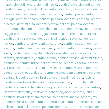
napoli
,
dentisti novara
,
dentisti nuoro
,
dentisti olbia
,
dentisti on line
,
dentisti onesti
,
dentisti online
,
dentisti oristano
,
dentisti ostia
,
dentisti
padova
,
dentisti palermo
,
dentisti parma
,
dentisti pavia
,
dentisti
perugia
,
dentisti pesaro
,
dentisti pescara
,
dentisti piacenza
,
dentisti
pinerolo
,
dentisti pisa
,
dentisti pistoia
,
dentisti polonia
,
dentisti
pordenone
,
dentisti potenza
,
dentisti prato
,
dentisti ravenna
,
dentisti
reggio calabria
,
dentisti reggio emilia
,
dentisti rho
,
dentisti rimini
,
dentisti riuniti rovereto
,
dentisti rivoli
,
dentisti rovereto
,
dentisti
rovigo
,
dentisti salerno
,
dentisti saronno
,
dentisti sassari
,
dentisti
savona
,
dentisti sesto san giovanni
,
dentisti settimo torinese
,
dentisti
siena
,
dentisti siracusa
,
dentisti slovenia
,
dentisti sondrio
,
dentisti
taranto
,
dentisti terni
,
dentisti trento
,
dentisti treviso
,
dentisti trieste
,
dentisti tv
,
dentisti udine
,
dentisti varese
,
dentisti venezia
,
dentisti
vercelli
,
dentisti verona
,
dentisti vicenza
,
dentisti viterbo
,
dentisti
zagabria
,
dentistico
,
doctor dentist
,
elenco dentisti italiani
,
estetica
dentale
,
faccette dentali
,
falsi dentisti
,
faschim dentista
,
fattura
dentista
,
fondo est dentista
,
fondo est dentisti
,
forum dentisti
,
foto
dentista
,
igienista dentale
,
immagini dentista
,
impiantologia dentale
,
interventi dentistici
,
intervento dentistico
,
laser dentista
,
laurea
dentista
,
lavoro dentista
,
meccanico dentista
,
medici dentisti
,
my
dentista
,
otturazione dentale
,
panoramica dentale
,
panoramica dentale
milano
,
paura del dentista
,
poltrona dentista
,
poltrona dentista usata
,