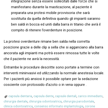
integrazione senza essere sollecitati dalle forze che si
manifestano durante la masticazione, al paziente è
preparata una protesi mobile provvisoria che sarà
sostituita da quella definitiva quando gli impianti saranno
ben saldi in bocca ed uniti dalla barra in titanio che avrà il
compito di ritenere l’overdenture in posizione.
La protesi overdenture rimane ben salda nella corretta
posizione grazie a delle clip a sella che si agganciano alla barra
ancorata agli impianti ma potrà essere rimossa tutte le volte
che il paziente ne avrà la necessità.
Entrambe le procedure descritte sono portate a termine con
interventi mininvasivi ed utilizzando la normale anestesia locale.
Per i pazienti più ansiosi è possibile optare per la sedazione
cosciente con protossido d’azoto o in vena oppure .
capsula dentaria
,
capsula dente
,
capsule dentali
,
carico immediato
,
chirurgia dentale
,
chirurgia odontoiatrica
,
chirurgia parodontale
,
clinica odontoiatrica
,
consenso informato implantologia
,
corone