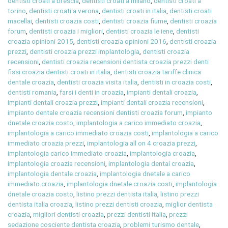
dentisti croati a brescia
,
dentisti croati a milano
,
dentisti croati a
torino
,
dentisti croati a verona
,
dentisti croati in italia
,
dentisti croati
macellai
,
dentisti croazia costi
,
dentisti croazia fiume
,
dentisti croazia
forum
,
dentisti croazia i migliori
,
dentisti croazia le iene
,
dentisti
croazia opinioni 2015
,
dentisti croazia opinioni 2016
,
dentisti croazia
prezzi
,
dentisti croazia prezzi implantologia
,
dentisti croazia
recensioni
,
dentisti croazia recensioni dentista croazia prezzi denti
fissi croazia dentisti croati in italia
,
dentisti croazia tariffe clinica
dentale croazia
,
dentisti croazia visita italia
,
dentisti in croazia costi
,
dentisti romania
,
farsi i denti in croazia
,
impianti dentali croazia
,
impianti dentali croazia prezzi
,
impianti dentali croazia recensioni
,
impianto dentale croazia recensioni dentisti croazia forum
,
impianto
dnetale croazia costo
,
implantologia a carico immediato croazia
,
implantologia a carico immediato croazia costi
,
implantologia a carico
immediato croazia prezzi
,
implantologia all on 4 croazia prezzi
,
implantologia carico immediato croazia
,
implantologia croazia
,
implantologia croazia recensioni
,
implantologia dentai croazia
,
implantologia dentale croazia
,
implantologia dnetale a carico
immediato croazia
,
implantologia dnetale croazia costi
,
implantologia
dnetale croazia costo
,
listino prezzi dentista italia
,
listino prezzi
dentista italia croazia
,
listino prezzi dentisti croazia
,
miglior dentista
croazia
,
migliori dentisti croazia
,
prezzi dentisti italia
,
prezzi
sedazione cosciente dentista croazia
,
problemi turismo dentale
,