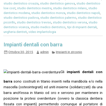
studio dentistico croazia
,
studio dentistico genova
,
studio dentistico
low cost
,
studio dentistico mestre
,
studio dentistico milano
,
studio
dentistico modena
,
studio dentistico monza
,
studio dentistico napoli
,
studio dentistico padova
,
studio dentistico palermo
,
studio dentistico
piccirillo
,
studio dentistico treviso
,
studio dentistico verona
,
studio
dentistico vicenza
,
studio medico dentistico
,
tipi di impianti dentali
,
ungheria dentisti
,
video implantologia
Impianti dentali con barra
Ottobre 30, 2015
admin
Impianti in zirconio
Gli
impianti dentali con
barra
sono costruiti in titanio inseriti nella mandibola e/o nella
mascella (osteointegrati) ed uniti insieme (solidarizzati) da una
barra anch’essa in titanio od oro e servono per mantenere in
posizione la protesi overdenture (ovvero la classica dentiera
fissata con impianti) permettendo comunque al portatore di