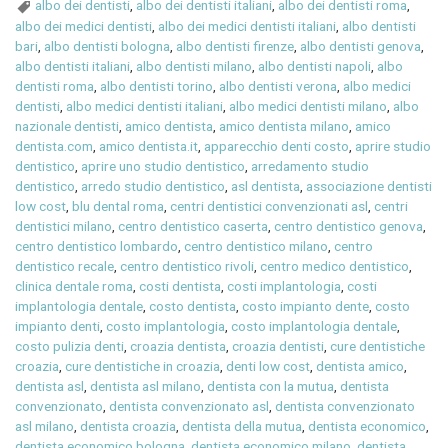
albo dei dentisti
,
albo dei dentisti italiani
,
albo dei dentisti roma
,
albo dei medici dentisti
,
albo dei medici dentisti italiani
,
albo dentisti
bari
,
albo dentisti bologna
,
albo dentisti firenze
,
albo dentisti genova
,
albo dentisti italiani
,
albo dentisti milano
,
albo dentisti napoli
,
albo
dentisti roma
,
albo dentisti torino
,
albo dentisti verona
,
albo medici
dentisti
,
albo medici dentisti italiani
,
albo medici dentisti milano
,
albo
nazionale dentisti
,
amico dentista
,
amico dentista milano
,
amico
dentista.com
,
amico dentista.it
,
apparecchio denti costo
,
aprire studio
dentistico
,
aprire uno studio dentistico
,
arredamento studio
dentistico
,
arredo studio dentistico
,
asl dentista
,
associazione dentisti
low cost
,
blu dental roma
,
centri dentistici convenzionati asl
,
centri
dentistici milano
,
centro dentistico caserta
,
centro dentistico genova
,
centro dentistico lombardo
,
centro dentistico milano
,
centro
dentistico recale
,
centro dentistico rivoli
,
centro medico dentistico
,
clinica dentale roma
,
costi dentista
,
costi implantologia
,
costi
implantologia dentale
,
costo dentista
,
costo impianto dente
,
costo
impianto denti
,
costo implantologia
,
costo implantologia dentale
,
costo pulizia denti
,
croazia dentista
,
croazia dentisti
,
cure dentistiche
croazia
,
cure dentistiche in croazia
,
denti low cost
,
dentista amico
,
dentista asl
,
dentista asl milano
,
dentista con la mutua
,
dentista
convenzionato
,
dentista convenzionato asl
,
dentista convenzionato
asl milano
,
dentista croazia
,
dentista della mutua
,
dentista economico
,
dentista economico bologna
,
dentista economico milano
,
dentista