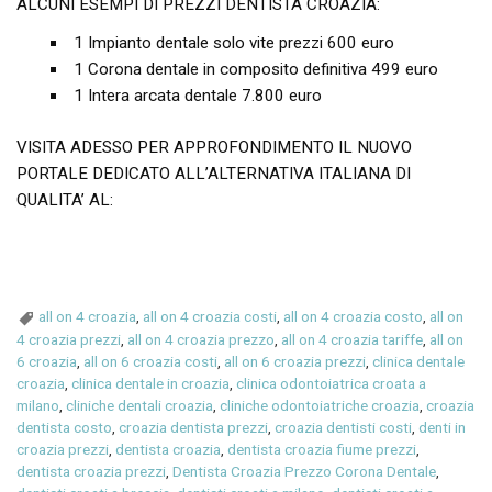
ALCUNI ESEMPI DI PREZZI DENTISTA CROAZIA:
1 Impianto dentale solo vite prezzi 600 euro
1 Corona dentale in composito definitiva 499 euro
1 Intera arcata dentale 7.800 euro
VISITA ADESSO PER APPROFONDIMENTO IL NUOVO
PORTALE DEDICATO ALL’ALTERNATIVA ITALIANA DI
QUALITA’ AL:
all on 4 croazia
,
all on 4 croazia costi
,
all on 4 croazia costo
,
all on
4 croazia prezzi
,
all on 4 croazia prezzo
,
all on 4 croazia tariffe
,
all on
6 croazia
,
all on 6 croazia costi
,
all on 6 croazia prezzi
,
clinica dentale
croazia
,
clinica dentale in croazia
,
clinica odontoiatrica croata a
milano
,
cliniche dentali croazia
,
cliniche odontoiatriche croazia
,
croazia
dentista costo
,
croazia dentista prezzi
,
croazia dentisti costi
,
denti in
croazia prezzi
,
dentista croazia
,
dentista croazia fiume prezzi
,
dentista croazia prezzi
,
Dentista Croazia Prezzo Corona Dentale
,