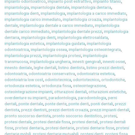
impianto odontoiatrico
,
impianto post estrattivo
,
impianto titanio
,
impiantologia
,
impiantologia dentale
,
impiantologia dentaria
,
impiantologia denti
,
implantologia
,
implantologia a carico immediato
,
implantologia carico immediato
,
implantologia croazia
,
implantologia
dentale
,
implantologia dentale a carico immediato
,
implantologia
dentale carico immediato
,
implantologia dentale prezzi
,
implantologia
dentaria
,
implantologia denti
,
implantologia elettrosaldata
,
implantologia estetica
,
implantologia guidata
,
implantologia
odontoiatrica
,
implantologia ossea
,
implantologia osteointegrata
,
implantologia prezzi
,
implantologia protesi
,
implantologia
transmucosa
,
implantologia ungheria
,
innesti gengivali
,
innesti ossei
,
innesto dentale
,
leghe dentali
,
listino dentista
,
listino prezzi dentisti
,
odontoiatria
,
odontoiatria conservativa
,
odontoiatria estetica
,
odontoiatria low cost
,
odontotecnica
,
odontotecnico
,
ortodontiche
,
ortodonzia estetica
,
ortodonzia fissa
,
osteointegrazione
,
osteointegrazione impianti
,
otturazioni dentali
,
otturazioni estetiche
,
overdenture su impianti
,
paradontologia
,
parodontologia
,
perni
dentali
,
ponte dentale
,
ponte dente
,
ponte denti
,
ponti dentali
,
prezzi
dentista
,
prezzi dentisti
,
prezzi dentisti croazia
,
prezzi impianti dentali
,
pronto soccorso dentista
,
pronto soccorso dentistico
,
protesi
,
protesi dentale
,
protesi dentale fissa
,
protesi dentali
,
protesi dentali
fisse
,
protesi dentaria
,
protesi dentarie
,
protesi dentarie fisse
,
protesi
dentarie mobili
,
protesi dentarie mutuabili
,
protesi denti
,
protesi fissa
,