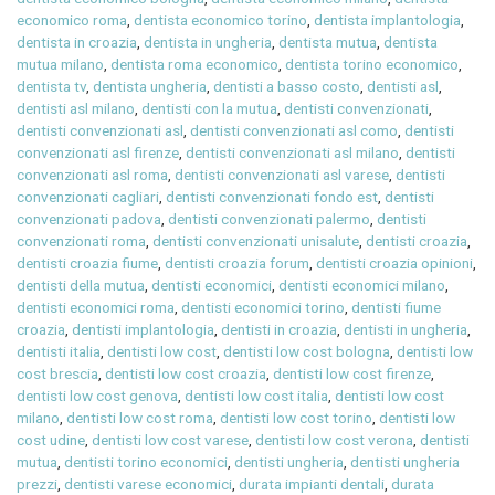
economico roma
,
dentista economico torino
,
dentista implantologia
,
dentista in croazia
,
dentista in ungheria
,
dentista mutua
,
dentista
mutua milano
,
dentista roma economico
,
dentista torino economico
,
dentista tv
,
dentista ungheria
,
dentisti a basso costo
,
dentisti asl
,
dentisti asl milano
,
dentisti con la mutua
,
dentisti convenzionati
,
dentisti convenzionati asl
,
dentisti convenzionati asl como
,
dentisti
convenzionati asl firenze
,
dentisti convenzionati asl milano
,
dentisti
convenzionati asl roma
,
dentisti convenzionati asl varese
,
dentisti
convenzionati cagliari
,
dentisti convenzionati fondo est
,
dentisti
convenzionati padova
,
dentisti convenzionati palermo
,
dentisti
convenzionati roma
,
dentisti convenzionati unisalute
,
dentisti croazia
,
dentisti croazia fiume
,
dentisti croazia forum
,
dentisti croazia opinioni
,
dentisti della mutua
,
dentisti economici
,
dentisti economici milano
,
dentisti economici roma
,
dentisti economici torino
,
dentisti fiume
croazia
,
dentisti implantologia
,
dentisti in croazia
,
dentisti in ungheria
,
dentisti italia
,
dentisti low cost
,
dentisti low cost bologna
,
dentisti low
cost brescia
,
dentisti low cost croazia
,
dentisti low cost firenze
,
dentisti low cost genova
,
dentisti low cost italia
,
dentisti low cost
milano
,
dentisti low cost roma
,
dentisti low cost torino
,
dentisti low
cost udine
,
dentisti low cost varese
,
dentisti low cost verona
,
dentisti
mutua
,
dentisti torino economici
,
dentisti ungheria
,
dentisti ungheria
prezzi
,
dentisti varese economici
,
durata impianti dentali
,
durata