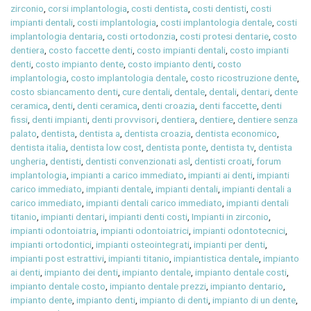
zirconio
,
corsi implantologia
,
costi dentista
,
costi dentisti
,
costi
impianti dentali
,
costi implantologia
,
costi implantologia dentale
,
costi
implantologia dentaria
,
costi ortodonzia
,
costi protesi dentarie
,
costo
dentiera
,
costo faccette denti
,
costo impianti dentali
,
costo impianti
denti
,
costo impianto dente
,
costo impianto denti
,
costo
implantologia
,
costo implantologia dentale
,
costo ricostruzione dente
,
costo sbiancamento denti
,
cure dentali
,
dentale
,
dentali
,
dentari
,
dente
ceramica
,
denti
,
denti ceramica
,
denti croazia
,
denti faccette
,
denti
fissi
,
denti impianti
,
denti provvisori
,
dentiera
,
dentiere
,
dentiere senza
palato
,
dentista
,
dentista a
,
dentista croazia
,
dentista economico
,
dentista italia
,
dentista low cost
,
dentista ponte
,
dentista tv
,
dentista
ungheria
,
dentisti
,
dentisti convenzionati asl
,
dentisti croati
,
forum
implantologia
,
impianti a carico immediato
,
impianti ai denti
,
impianti
carico immediato
,
impianti dentale
,
impianti dentali
,
impianti dentali a
carico immediato
,
impianti dentali carico immediato
,
impianti dentali
titanio
,
impianti dentari
,
impianti denti costi
,
Impianti in zirconio
,
impianti odontoiatria
,
impianti odontoiatrici
,
impianti odontotecnici
,
impianti ortodontici
,
impianti osteointegrati
,
impianti per denti
,
impianti post estrattivi
,
impianti titanio
,
impiantistica dentale
,
impianto
ai denti
,
impianto dei denti
,
impianto dentale
,
impianto dentale costi
,
impianto dentale costo
,
impianto dentale prezzi
,
impianto dentario
,
impianto dente
,
impianto denti
,
impianto di denti
,
impianto di un dente
,