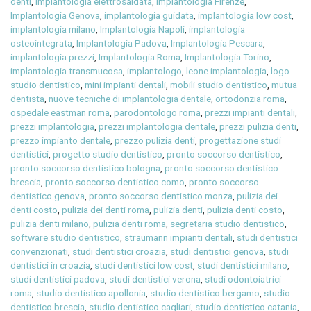
denti
,
implantologia elettrosaldata
,
Implantologia Firenze
,
Implantologia Genova
,
implantologia guidata
,
implantologia low cost
,
implantologia milano
,
Implantologia Napoli
,
implantologia
osteointegrata
,
Implantologia Padova
,
Implantologia Pescara
,
implantologia prezzi
,
Implantologia Roma
,
Implantologia Torino
,
implantologia transmucosa
,
implantologo
,
leone implantologia
,
logo
studio dentistico
,
mini impianti dentali
,
mobili studio dentistico
,
mutua
dentista
,
nuove tecniche di implantologia dentale
,
ortodonzia roma
,
ospedale eastman roma
,
parodontologo roma
,
prezzi impianti dentali
,
prezzi implantologia
,
prezzi implantologia dentale
,
prezzi pulizia denti
,
prezzo impianto dentale
,
prezzo pulizia denti
,
progettazione studi
dentistici
,
progetto studio dentistico
,
pronto soccorso dentistico
,
pronto soccorso dentistico bologna
,
pronto soccorso dentistico
brescia
,
pronto soccorso dentistico como
,
pronto soccorso
dentistico genova
,
pronto soccorso dentistico monza
,
pulizia dei
denti costo
,
pulizia dei denti roma
,
pulizia denti
,
pulizia denti costo
,
pulizia denti milano
,
pulizia denti roma
,
segretaria studio dentistico
,
software studio dentistico
,
straumann impianti dentali
,
studi dentistici
convenzionati
,
studi dentistici croazia
,
studi dentistici genova
,
studi
dentistici in croazia
,
studi dentistici low cost
,
studi dentistici milano
,
studi dentistici padova
,
studi dentistici verona
,
studi odontoiatrici
roma
,
studio dentistico apollonia
,
studio dentistico bergamo
,
studio
dentistico brescia
,
studio dentistico cagliari
,
studio dentistico catania
,