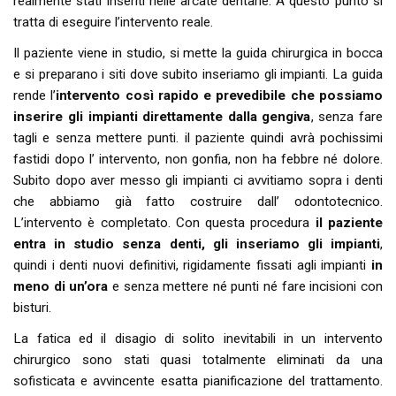
realmente stati inseriti nelle arcate dentarie. A questo punto si
tratta di eseguire l’intervento reale.
Il paziente viene in studio, si mette la guida chirurgica in bocca
e si preparano i siti dove subito inseriamo gli impianti. La guida
rende l’
intervento così rapido e prevedibile che possiamo
inserire gli impianti direttamente dalla gengiva
, senza fare
tagli e senza mettere punti. il paziente quindi avrà pochissimi
fastidi dopo l’ intervento, non gonfia, non ha febbre né dolore.
Subito dopo aver messo gli impianti ci avvitiamo sopra i denti
che abbiamo già fatto costruire dall’ odontotecnico.
L’intervento è completato. Con questa procedura
il paziente
entra in studio senza denti, gli inseriamo gli impianti
,
quindi i denti nuovi definitivi, rigidamente fissati agli impianti
in
meno di un’ora
e senza mettere né punti né fare incisioni con
bisturi.
La fatica ed il disagio di solito inevitabili in un intervento
chirurgico sono stati quasi totalmente eliminati da una
sofisticata e avvincente esatta pianificazione del trattamento.