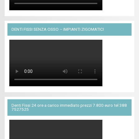
DENTI FISSI SENZA OSSO – IMPIANTI ZIGOMATICI
Denti Fissi 24 ore a carico immediato prezzi 7.800 euro tel 388
7527525