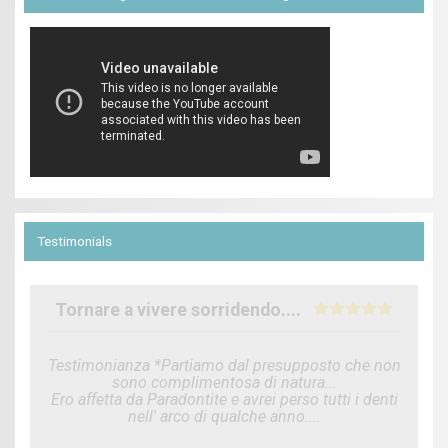
Testimonials
Tornare a vivere sorridendo....
Testimonianza *Partiamo dal presupposto che non
sono complimentosa di natura...
Ero affetta da Paradontite e avrei perso tutti i denti
nell' arco di qualche anno....