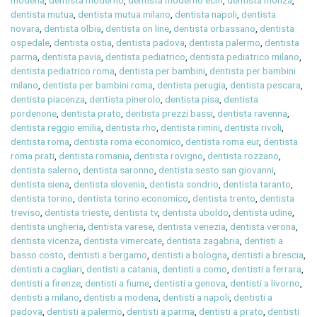
modena
,
dentista moderno
,
dentista moderno ecm
,
dentista monza
,
dentista mutua
,
dentista mutua milano
,
dentista napoli
,
dentista
novara
,
dentista olbia
,
dentista on line
,
dentista orbassano
,
dentista
ospedale
,
dentista ostia
,
dentista padova
,
dentista palermo
,
dentista
parma
,
dentista pavia
,
dentista pediatrico
,
dentista pediatrico milano
,
dentista pediatrico roma
,
dentista per bambini
,
dentista per bambini
milano
,
dentista per bambini roma
,
dentista perugia
,
dentista pescara
,
dentista piacenza
,
dentista pinerolo
,
dentista pisa
,
dentista
pordenone
,
dentista prato
,
dentista prezzi bassi
,
dentista ravenna
,
dentista reggio emilia
,
dentista rho
,
dentista rimini
,
dentista rivoli
,
dentista roma
,
dentista roma economico
,
dentista roma eur
,
dentista
roma prati
,
dentista romania
,
dentista rovigno
,
dentista rozzano
,
dentista salerno
,
dentista saronno
,
dentista sesto san giovanni
,
dentista siena
,
dentista slovenia
,
dentista sondrio
,
dentista taranto
,
dentista torino
,
dentista torino economico
,
dentista trento
,
dentista
treviso
,
dentista trieste
,
dentista tv
,
dentista uboldo
,
dentista udine
,
dentista ungheria
,
dentista varese
,
dentista venezia
,
dentista verona
,
dentista vicenza
,
dentista vimercate
,
dentista zagabria
,
dentisti a
basso costo
,
dentisti a bergamo
,
dentisti a bologna
,
dentisti a brescia
,
dentisti a cagliari
,
dentisti a catania
,
dentisti a como
,
dentisti a ferrara
,
dentisti a firenze
,
dentisti a fiume
,
dentisti a genova
,
dentisti a livorno
,
dentisti a milano
,
dentisti a modena
,
dentisti a napoli
,
dentisti a
padova
,
dentisti a palermo
,
dentisti a parma
,
dentisti a prato
,
dentisti