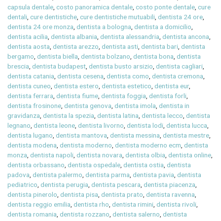
capsula dentale
,
costo panoramica dentale
,
costo ponte dentale
,
cure
dentali
,
cure dentistiche
,
cure dentistiche mutuabili
,
dentista 24 ore
,
dentista 24 ore monza
,
dentista a bologna
,
dentista a domicilio
,
dentista acilia
,
dentista albania
,
dentista alessandria
,
dentista ancona
,
dentista aosta
,
dentista arezzo
,
dentista asti
,
dentista bari
,
dentista
bergamo
,
dentista biella
,
dentista bolzano
,
dentista bona
,
dentista
brescia
,
dentista budapest
,
dentista busto arsizio
,
dentista cagliari
,
dentista catania
,
dentista cesena
,
dentista como
,
dentista cremona
,
dentista cuneo
,
dentista estero
,
dentista estetico
,
dentista eur
,
dentista ferrara
,
dentista fiume
,
dentista foggia
,
dentista forli
,
dentista frosinone
,
dentista genova
,
dentista imola
,
dentista in
gravidanza
,
dentista la spezia
,
dentista latina
,
dentista lecco
,
dentista
legnano
,
dentista leone
,
dentista livorno
,
dentista lodi
,
dentista lucca
,
dentista lugano
,
dentista mantova
,
dentista messina
,
dentista mestre
,
dentista modena
,
dentista moderno
,
dentista moderno ecm
,
dentista
monza
,
dentista napoli
,
dentista novara
,
dentista olbia
,
dentista online
,
dentista orbassano
,
dentista ospedale
,
dentista ostia
,
dentista
padova
,
dentista palermo
,
dentista parma
,
dentista pavia
,
dentista
pediatrico
,
dentista perugia
,
dentista pescara
,
dentista piacenza
,
dentista pinerolo
,
dentista pisa
,
dentista prato
,
dentista ravenna
,
dentista reggio emilia
,
dentista rho
,
dentista rimini
,
dentista rivoli
,
dentista romania
,
dentista rozzano
,
dentista salerno
,
dentista