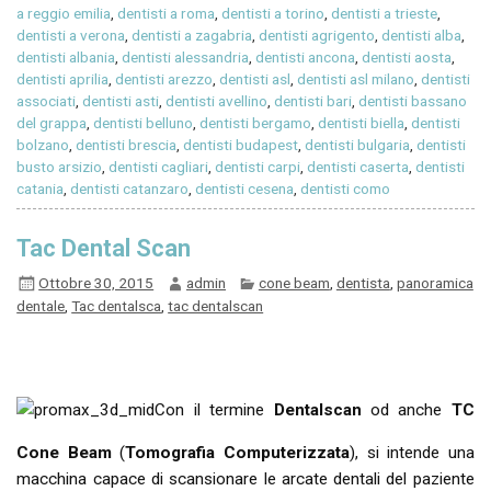
a reggio emilia
,
dentisti a roma
,
dentisti a torino
,
dentisti a trieste
,
dentisti a verona
,
dentisti a zagabria
,
dentisti agrigento
,
dentisti alba
,
dentisti albania
,
dentisti alessandria
,
dentisti ancona
,
dentisti aosta
,
dentisti aprilia
,
dentisti arezzo
,
dentisti asl
,
dentisti asl milano
,
dentisti
associati
,
dentisti asti
,
dentisti avellino
,
dentisti bari
,
dentisti bassano
del grappa
,
dentisti belluno
,
dentisti bergamo
,
dentisti biella
,
dentisti
bolzano
,
dentisti brescia
,
dentisti budapest
,
dentisti bulgaria
,
dentisti
busto arsizio
,
dentisti cagliari
,
dentisti carpi
,
dentisti caserta
,
dentisti
catania
,
dentisti catanzaro
,
dentisti cesena
,
dentisti como
Tac Dental Scan
Ottobre 30, 2015
admin
cone beam
,
dentista
,
panoramica
dentale
,
Tac dentalsca
,
tac dentalscan
Con il termine
Dentalscan
od anche
TC
Cone Beam
(
Tomografia Computerizzata
), si intende una
macchina capace di scansionare le arcate dentali del paziente