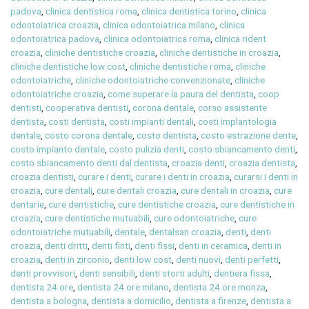
padova
,
clinica dentistica roma
,
clinica dentistica torino
,
clinica
odontoiatrica croazia
,
clinica odontoiatrica milano
,
clinica
odontoiatrica padova
,
clinica odontoiatrica roma
,
clinica rident
croazia
,
cliniche dentistiche croazia
,
cliniche dentistiche in croazia
,
cliniche dentistiche low cost
,
cliniche dentistiche roma
,
cliniche
odontoiatriche
,
cliniche odontoiatriche convenzionate
,
cliniche
odontoiatriche croazia
,
come superare la paura del dentista
,
coop
dentisti
,
cooperativa dentisti
,
corona dentale
,
corso assistente
dentista
,
costi dentista
,
costi impianti dentali
,
costi implantologia
dentale
,
costo corona dentale
,
costo dentista
,
costo estrazione dente
,
costo impianto dentale
,
costo pulizia denti
,
costo sbiancamento denti
,
costo sbiancamento denti dal dentista
,
croazia denti
,
croazia dentista
,
croazia dentisti
,
curare i denti
,
curare i denti in croazia
,
curarsi i denti in
croazia
,
cure dentali
,
cure dentali croazia
,
cure dentali in croazia
,
cure
dentarie
,
cure dentistiche
,
cure dentistiche croazia
,
cure dentistiche in
croazia
,
cure dentistiche mutuabili
,
cure odontoiatriche
,
cure
odontoiatriche mutuabili
,
dentale
,
dentalsan croazia
,
denti
,
denti
croazia
,
denti dritti
,
denti finti
,
denti fissi
,
denti in ceramica
,
denti in
croazia
,
denti in zirconio
,
denti low cost
,
denti nuovi
,
denti perfetti
,
denti provvisori
,
denti sensibili
,
denti storti adulti
,
dentiera fissa
,
dentista 24 ore
,
dentista 24 ore milano
,
dentista 24 ore monza
,
dentista a bologna
,
dentista a domicilio
,
dentista a firenze
,
dentista a