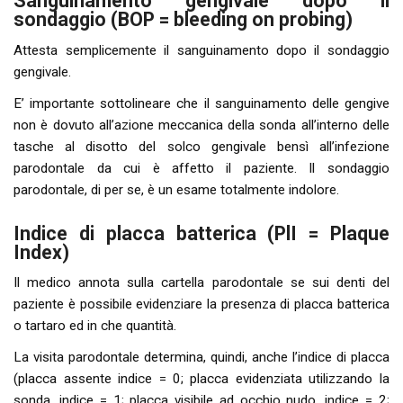
Sanguinamento gengivale dopo il
sondaggio (BOP = bleeding on probing)
Attesta semplicemente il sanguinamento dopo il sondaggio
gengivale.
E’ importante sottolineare che il sanguinamento delle gengive
non è dovuto all’azione meccanica della sonda all’interno delle
tasche al disotto del solco gengivale bensì all’infezione
parodontale da cui è affetto il paziente. Il sondaggio
parodontale, di per se, è un esame totalmente indolore.
Indice di placca batterica (PlI = Plaque
Index)
Il medico annota sulla cartella parodontale se sui denti del
paziente è possibile evidenziare la presenza di placca batterica
o tartaro ed in che quantità.
La visita parodontale determina, quindi, anche l’indice di placca
(placca assente indice = 0; placca evidenziata utilizzando la
sonda, indice = 1; placca visibile ad occhio nudo, indice = 2;