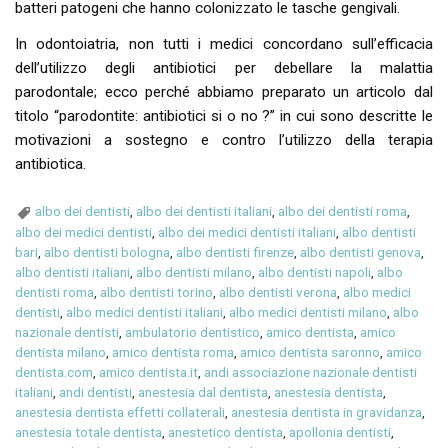
batteri patogeni che hanno colonizzato le tasche gengivali.
In odontoiatria, non tutti i medici concordano sull’efficacia
dell’utilizzo degli antibiotici per debellare la malattia
parodontale; ecco perché abbiamo preparato un articolo dal
titolo “parodontite: antibiotici si o no ?” in cui sono descritte le
motivazioni a sostegno e contro l’utilizzo della terapia
antibiotica.
albo dei dentisti
,
albo dei dentisti italiani
,
albo dei dentisti roma
,
albo dei medici dentisti
,
albo dei medici dentisti italiani
,
albo dentisti
bari
,
albo dentisti bologna
,
albo dentisti firenze
,
albo dentisti genova
,
albo dentisti italiani
,
albo dentisti milano
,
albo dentisti napoli
,
albo
dentisti roma
,
albo dentisti torino
,
albo dentisti verona
,
albo medici
dentisti
,
albo medici dentisti italiani
,
albo medici dentisti milano
,
albo
nazionale dentisti
,
ambulatorio dentistico
,
amico dentista
,
amico
dentista milano
,
amico dentista roma
,
amico dentista saronno
,
amico
dentista.com
,
amico dentista.it
,
andi associazione nazionale dentisti
italiani
,
andi dentisti
,
anestesia dal dentista
,
anestesia dentista
,
anestesia dentista effetti collaterali
,
anestesia dentista in gravidanza
,
anestesia totale dentista
,
anestetico dentista
,
apollonia dentisti
,