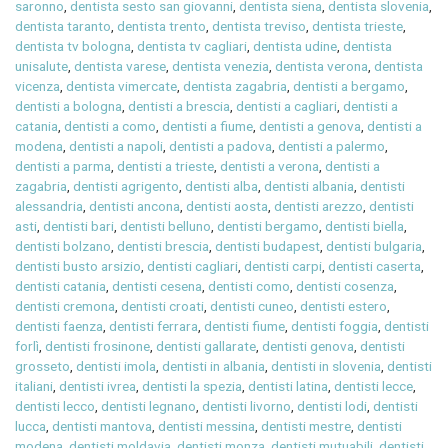
saronno
,
dentista sesto san giovanni
,
dentista siena
,
dentista slovenia
,
dentista taranto
,
dentista trento
,
dentista treviso
,
dentista trieste
,
dentista tv bologna
,
dentista tv cagliari
,
dentista udine
,
dentista
unisalute
,
dentista varese
,
dentista venezia
,
dentista verona
,
dentista
vicenza
,
dentista vimercate
,
dentista zagabria
,
dentisti a bergamo
,
dentisti a bologna
,
dentisti a brescia
,
dentisti a cagliari
,
dentisti a
catania
,
dentisti a como
,
dentisti a fiume
,
dentisti a genova
,
dentisti a
modena
,
dentisti a napoli
,
dentisti a padova
,
dentisti a palermo
,
dentisti a parma
,
dentisti a trieste
,
dentisti a verona
,
dentisti a
zagabria
,
dentisti agrigento
,
dentisti alba
,
dentisti albania
,
dentisti
alessandria
,
dentisti ancona
,
dentisti aosta
,
dentisti arezzo
,
dentisti
asti
,
dentisti bari
,
dentisti belluno
,
dentisti bergamo
,
dentisti biella
,
dentisti bolzano
,
dentisti brescia
,
dentisti budapest
,
dentisti bulgaria
,
dentisti busto arsizio
,
dentisti cagliari
,
dentisti carpi
,
dentisti caserta
,
dentisti catania
,
dentisti cesena
,
dentisti como
,
dentisti cosenza
,
dentisti cremona
,
dentisti croati
,
dentisti cuneo
,
dentisti estero
,
dentisti faenza
,
dentisti ferrara
,
dentisti fiume
,
dentisti foggia
,
dentisti
forlì
,
dentisti frosinone
,
dentisti gallarate
,
dentisti genova
,
dentisti
grosseto
,
dentisti imola
,
dentisti in albania
,
dentisti in slovenia
,
dentisti
italiani
,
dentisti ivrea
,
dentisti la spezia
,
dentisti latina
,
dentisti lecce
,
dentisti lecco
,
dentisti legnano
,
dentisti livorno
,
dentisti lodi
,
dentisti
lucca
,
dentisti mantova
,
dentisti messina
,
dentisti mestre
,
dentisti
modena
,
dentisti moldavia
,
dentisti monza
,
dentisti mutuabili
,
dentisti