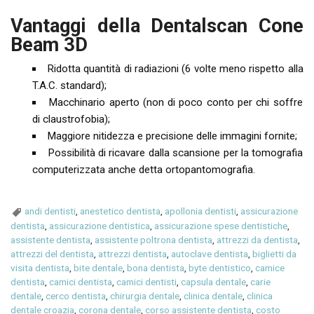
Vantaggi della Dentalscan Cone
Beam 3D
Ridotta quantità di radiazioni (6 volte meno rispetto alla
T.A.C. standard);
Macchinario aperto (non di poco conto per chi soffre
di claustrofobia);
Maggiore nitidezza e precisione delle immagini fornite;
Possibilità di ricavare dalla scansione per la tomografia
computerizzata anche detta ortopantomografia.
andi dentisti
,
anestetico dentista
,
apollonia dentisti
,
assicurazione
dentista
,
assicurazione dentistica
,
assicurazione spese dentistiche
,
assistente dentista
,
assistente poltrona dentista
,
attrezzi da dentista
,
attrezzi del dentista
,
attrezzi dentista
,
autoclave dentista
,
biglietti da
visita dentista
,
bite dentale
,
bona dentista
,
byte dentistico
,
camice
dentista
,
camici dentista
,
camici dentisti
,
capsula dentale
,
carie
dentale
,
cerco dentista
,
chirurgia dentale
,
clinica dentale
,
clinica
dentale croazia
,
corona dentale
,
corso assistente dentista
,
costo