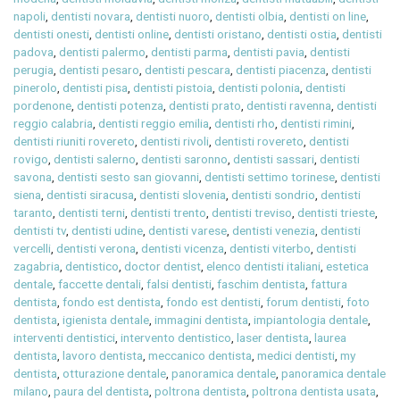
napoli
,
dentisti novara
,
dentisti nuoro
,
dentisti olbia
,
dentisti on line
,
dentisti onesti
,
dentisti online
,
dentisti oristano
,
dentisti ostia
,
dentisti
padova
,
dentisti palermo
,
dentisti parma
,
dentisti pavia
,
dentisti
perugia
,
dentisti pesaro
,
dentisti pescara
,
dentisti piacenza
,
dentisti
pinerolo
,
dentisti pisa
,
dentisti pistoia
,
dentisti polonia
,
dentisti
pordenone
,
dentisti potenza
,
dentisti prato
,
dentisti ravenna
,
dentisti
reggio calabria
,
dentisti reggio emilia
,
dentisti rho
,
dentisti rimini
,
dentisti riuniti rovereto
,
dentisti rivoli
,
dentisti rovereto
,
dentisti
rovigo
,
dentisti salerno
,
dentisti saronno
,
dentisti sassari
,
dentisti
savona
,
dentisti sesto san giovanni
,
dentisti settimo torinese
,
dentisti
siena
,
dentisti siracusa
,
dentisti slovenia
,
dentisti sondrio
,
dentisti
taranto
,
dentisti terni
,
dentisti trento
,
dentisti treviso
,
dentisti trieste
,
dentisti tv
,
dentisti udine
,
dentisti varese
,
dentisti venezia
,
dentisti
vercelli
,
dentisti verona
,
dentisti vicenza
,
dentisti viterbo
,
dentisti
zagabria
,
dentistico
,
doctor dentist
,
elenco dentisti italiani
,
estetica
dentale
,
faccette dentali
,
falsi dentisti
,
faschim dentista
,
fattura
dentista
,
fondo est dentista
,
fondo est dentisti
,
forum dentisti
,
foto
dentista
,
igienista dentale
,
immagini dentista
,
impiantologia dentale
,
interventi dentistici
,
intervento dentistico
,
laser dentista
,
laurea
dentista
,
lavoro dentista
,
meccanico dentista
,
medici dentisti
,
my
dentista
,
otturazione dentale
,
panoramica dentale
,
panoramica dentale
milano
,
paura del dentista
,
poltrona dentista
,
poltrona dentista usata
,