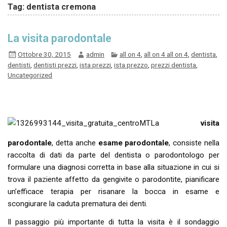
Tag: dentista cremona
La visita parodontale
Ottobre 30, 2015
admin
all on 4
,
all on 4 all on 4
,
dentista
,
dentisti
,
dentisti prezzi
,
ista prezzi
,
ista prezzo
,
prezzi dentista
,
Uncategorized
La
visita
parodontale
, detta anche
esame parodontale
, consiste nella
raccolta di dati da parte del dentista o parodontologo per
formulare una diagnosi corretta in base alla situazione in cui si
trova il paziente affetto da gengivite o parodontite, pianificare
un’efficace terapia per risanare la bocca in esame e
scongiurare la caduta prematura dei denti.
Il passaggio più importante di tutta la visita è il sondaggio