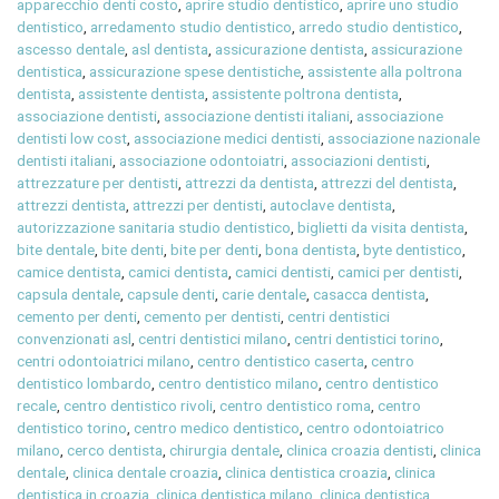
apparecchio denti costo
,
aprire studio dentistico
,
aprire uno studio
dentistico
,
arredamento studio dentistico
,
arredo studio dentistico
,
ascesso dentale
,
asl dentista
,
assicurazione dentista
,
assicurazione
dentistica
,
assicurazione spese dentistiche
,
assistente alla poltrona
dentista
,
assistente dentista
,
assistente poltrona dentista
,
associazione dentisti
,
associazione dentisti italiani
,
associazione
dentisti low cost
,
associazione medici dentisti
,
associazione nazionale
dentisti italiani
,
associazione odontoiatri
,
associazioni dentisti
,
attrezzature per dentisti
,
attrezzi da dentista
,
attrezzi del dentista
,
attrezzi dentista
,
attrezzi per dentisti
,
autoclave dentista
,
autorizzazione sanitaria studio dentistico
,
biglietti da visita dentista
,
bite dentale
,
bite denti
,
bite per denti
,
bona dentista
,
byte dentistico
,
camice dentista
,
camici dentista
,
camici dentisti
,
camici per dentisti
,
capsula dentale
,
capsule denti
,
carie dentale
,
casacca dentista
,
cemento per denti
,
cemento per dentisti
,
centri dentistici
convenzionati asl
,
centri dentistici milano
,
centri dentistici torino
,
centri odontoiatrici milano
,
centro dentistico caserta
,
centro
dentistico lombardo
,
centro dentistico milano
,
centro dentistico
recale
,
centro dentistico rivoli
,
centro dentistico roma
,
centro
dentistico torino
,
centro medico dentistico
,
centro odontoiatrico
milano
,
cerco dentista
,
chirurgia dentale
,
clinica croazia dentisti
,
clinica
dentale
,
clinica dentale croazia
,
clinica dentistica croazia
,
clinica
dentistica in croazia
,
clinica dentistica milano
,
clinica dentistica