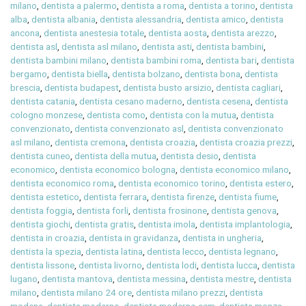
milano
,
dentista a palermo
,
dentista a roma
,
dentista a torino
,
dentista
alba
,
dentista albania
,
dentista alessandria
,
dentista amico
,
dentista
ancona
,
dentista anestesia totale
,
dentista aosta
,
dentista arezzo
,
dentista asl
,
dentista asl milano
,
dentista asti
,
dentista bambini
,
dentista bambini milano
,
dentista bambini roma
,
dentista bari
,
dentista
bergamo
,
dentista biella
,
dentista bolzano
,
dentista bona
,
dentista
brescia
,
dentista budapest
,
dentista busto arsizio
,
dentista cagliari
,
dentista catania
,
dentista cesano maderno
,
dentista cesena
,
dentista
cologno monzese
,
dentista como
,
dentista con la mutua
,
dentista
convenzionato
,
dentista convenzionato asl
,
dentista convenzionato
asl milano
,
dentista cremona
,
dentista croazia
,
dentista croazia prezzi
,
dentista cuneo
,
dentista della mutua
,
dentista desio
,
dentista
economico
,
dentista economico bologna
,
dentista economico milano
,
dentista economico roma
,
dentista economico torino
,
dentista estero
,
dentista estetico
,
dentista ferrara
,
dentista firenze
,
dentista fiume
,
dentista foggia
,
dentista forli
,
dentista frosinone
,
dentista genova
,
dentista giochi
,
dentista gratis
,
dentista imola
,
dentista implantologia
,
dentista in croazia
,
dentista in gravidanza
,
dentista in ungheria
,
dentista la spezia
,
dentista latina
,
dentista lecco
,
dentista legnano
,
dentista lissone
,
dentista livorno
,
dentista lodi
,
dentista lucca
,
dentista
lugano
,
dentista mantova
,
dentista messina
,
dentista mestre
,
dentista
milano
,
dentista milano 24 ore
,
dentista milano prezzi
,
dentista