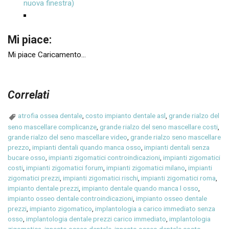
nuova finestra)
Mi piace:
Mi piace
Caricamento...
Correlati
atrofia ossea dentale
,
costo impianto dentale asl
,
grande rialzo del
seno mascellare complicanze
,
grande rialzo del seno mascellare costi
,
grande rialzo del seno mascellare video
,
grande rialzo seno mascellare
prezzo
,
impianti dentali quando manca osso
,
impianti dentali senza
bucare osso
,
impianti zigomatici controindicazioni
,
impianti zigomatici
costi
,
impianti zigomatici forum
,
impianti zigomatici milano
,
impianti
zigomatici prezzi
,
impianti zigomatici rischi
,
impianti zigomatici roma
,
impianto dentale prezzi
,
impianto dentale quando manca l osso
,
impianto osseo dentale controindicazioni
,
impianto osseo dentale
prezzi
,
impianto zigomatico
,
implantologia a carico immediato senza
osso
,
implantologia dentale prezzi carico immediato
,
implantologia
zigomatica
,
innesto osseo dentale
,
innesto osseo dentale costo
,