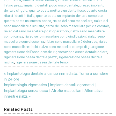
listino prezzi impianti dentali
,
poco osso dentale
,
prezzo impianto
dentale singolo
,
quanto costa mettere un dente fisso
,
quanto costa
rifarsi i denti in italia
,
quanto costa un impianto dentale completo
,
quanto costa un innesto osseo
,
rialzo del seno mascellare
,
rialzo del
seno mascellare e sinusite
,
rialzo del seno mascellare per via crestale
,
rialzo del seno mascellare post operatorio
,
rialzo seno mascellare
complicanze
,
rialzo seno mascellare controindicazioni
,
rialzo seno
mascellare convalescenza
,
rialzo seno mascellare è doloroso
,
rialzo
seno mascellare rischi
,
rialzo seno mascellare tempi di guarigione
,
rigenerazione dell'osso dentale
,
rigenerazione ossea dentale dolore
,
rigenerazione ossea dentale prezzi
,
rigenerazione ossea dentale
rischio
,
rigenerazione ossea dentale tempi
Navigazione
« Implantologia dentale a carico immediato: Torna a sorridere
articoli
in 24 ore
Implantologia zigomatica | Impianti dentali zigomatici |
Implantologia senza osso | Atrofie mascellari | Alternativa
innesti e rialzi. »
Related Posts