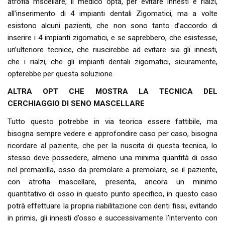
atrofia mscellare, il medico opta, per evitare innesti e rialzi,
all’inserimento di 4 impianti dentali Zigomatici, ma a volte
esistono alcuni pazienti, che non sono tanto d’accordo di
inserire i 4 impianti zigomatici, e se saprebbero, che esistesse,
un’ulteriore tecnice, che riuscirebbe ad evitare sia gli innesti,
che i rialzi, che gli impianti dentali zigomatici, sicuramente,
opterebbe per questa soluzione.
ALTRA OPT CHE MOSTRA LA TECNICA DEL
CERCHIAGGIO DI SENO MASCELLARE
Tutto questo potrebbe in via teorica essere fattibile, ma
bisogna sempre vedere e approfondire caso per caso, bisogna
ricordare al paziente, che per la riuscita di questa tecnica, lo
stesso deve possedere, almeno una minima quantità di osso
nel premaxilla, osso da premolare a premolare, se il paziente,
con atrofia mascellare, presenta, ancora un minimo
quantitativo di osso in questo punto specifico, in questo caso
potrà effettuare la propria riabilitazione con denti fissi, evitando
in primis, gli innesti d’osso e successivamente l’intervento con