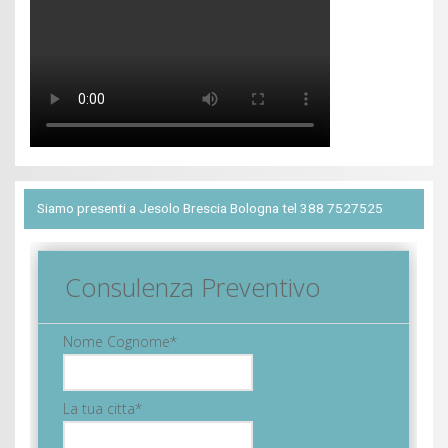
Siamo presenti a Jesolo Brescia Bologna tel 388 7527525