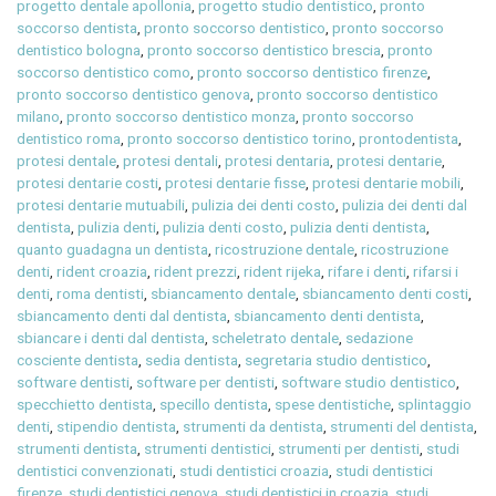
progetto dentale apollonia
,
progetto studio dentistico
,
pronto
soccorso dentista
,
pronto soccorso dentistico
,
pronto soccorso
dentistico bologna
,
pronto soccorso dentistico brescia
,
pronto
soccorso dentistico como
,
pronto soccorso dentistico firenze
,
pronto soccorso dentistico genova
,
pronto soccorso dentistico
milano
,
pronto soccorso dentistico monza
,
pronto soccorso
dentistico roma
,
pronto soccorso dentistico torino
,
prontodentista
,
protesi dentale
,
protesi dentali
,
protesi dentaria
,
protesi dentarie
,
protesi dentarie costi
,
protesi dentarie fisse
,
protesi dentarie mobili
,
protesi dentarie mutuabili
,
pulizia dei denti costo
,
pulizia dei denti dal
dentista
,
pulizia denti
,
pulizia denti costo
,
pulizia denti dentista
,
quanto guadagna un dentista
,
ricostruzione dentale
,
ricostruzione
denti
,
rident croazia
,
rident prezzi
,
rident rijeka
,
rifare i denti
,
rifarsi i
denti
,
roma dentisti
,
sbiancamento dentale
,
sbiancamento denti costi
,
sbiancamento denti dal dentista
,
sbiancamento denti dentista
,
sbiancare i denti dal dentista
,
scheletrato dentale
,
sedazione
cosciente dentista
,
sedia dentista
,
segretaria studio dentistico
,
software dentisti
,
software per dentisti
,
software studio dentistico
,
specchietto dentista
,
specillo dentista
,
spese dentistiche
,
splintaggio
denti
,
stipendio dentista
,
strumenti da dentista
,
strumenti del dentista
,
strumenti dentista
,
strumenti dentistici
,
strumenti per dentisti
,
studi
dentistici convenzionati
,
studi dentistici croazia
,
studi dentistici
firenze
,
studi dentistici genova
,
studi dentistici in croazia
,
studi