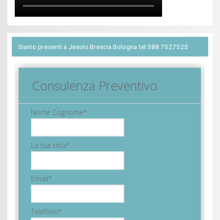
Siamo presenti a Jesolo Brescia Bologna tel 388 7527525