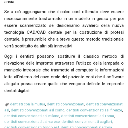
ansia.
Se a ciò aggiungiamo che il calco così ottenuto deve essere
necessariamente trasformato in un modello in gesso per poi
essere scannerizzato se desideriamo avvalerci della nuova
tecnologia CAD/CAD dentale per la costruzione di protesi
dentarie, è presumibile che a breve questo metodo tradizionale
verrà sostituito da altri più innovativi.
Oggi i dentisti possono sostituire il classico metodo di
rilevazione delle impronte attraverso l’utilizzo della lampada o
manipolo intraorale che trasmette al computer le informazioni
lette all’interno del cavo orale del paziente così che il software
allegato possa creare quelle che vengono definite le impronte
dentali digitali.
dentisti con la mutua
,
dentisti convenzionati
,
dentisti convenzionati
asl
,
dentisti convenzionati asl como
,
dentisti convenzionati asl firenze
,
dentisti convenzionati asl milano
,
dentisti convenzionati asl roma
,
dentisti convenzionati asl varese
,
dentisti convenzionati cagliari
,
dentisti convenzionati fondo est
,
dentisti convenzionati padova
,