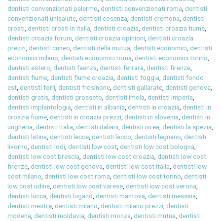
dentisti convenzionati palermo
,
dentisti convenzionati roma
,
dentisti
convenzionati unisalute
,
dentisti cosenza
,
dentisti cremona
,
dentisti
croati
,
dentisti croati in italia
,
dentisti croazia
,
dentisti croazia fiume
,
dentisti croazia forum
,
dentisti croazia opinioni
,
dentisti croazia
prezzi
,
dentisti cuneo
,
dentisti della mutua
,
dentisti economici
,
dentisti
economici milano
,
dentisti economici roma
,
dentisti economici torino
,
dentisti estero
,
dentisti faenza
,
dentisti ferrara
,
dentisti firenze
,
dentisti fiume
,
dentisti fiume croazia
,
dentisti foggia
,
dentisti fondo
est
,
dentisti forlì
,
dentisti frosinone
,
dentisti gallarate
,
dentisti genova
,
dentisti gratis
,
dentisti grosseto
,
dentisti imola
,
dentisti imperia
,
dentisti implantologia
,
dentisti in albania
,
dentisti in croazia
,
dentisti in
croazia fiume
,
dentisti in croazia prezzi
,
dentisti in slovenia
,
dentisti in
ungheria
,
dentisti italia
,
dentisti italiani
,
dentisti ivrea
,
dentisti la spezia
,
dentisti latina
,
dentisti lecce
,
dentisti lecco
,
dentisti legnano
,
dentisti
livorno
,
dentisti lodi
,
dentisti low cost
,
dentisti low cost bologna
,
dentisti low cost brescia
,
dentisti low cost croazia
,
dentisti low cost
firenze
,
dentisti low cost genova
,
dentisti low cost italia
,
dentisti low
cost milano
,
dentisti low cost roma
,
dentisti low cost torino
,
dentisti
low cost udine
,
dentisti low cost varese
,
dentisti low cost verona
,
dentisti lucca
,
dentisti lugano
,
dentisti mantova
,
dentisti messina
,
dentisti mestre
,
dentisti milano
,
dentisti milano prezzi
,
dentisti
modena
,
dentisti moldavia
,
dentisti monza
,
dentisti mutua
,
dentisti