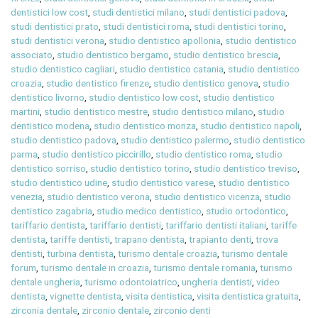
dentistici low cost
,
studi dentistici milano
,
studi dentistici padova
,
studi dentistici prato
,
studi dentistici roma
,
studi dentistici torino
,
studi dentistici verona
,
studio dentistico apollonia
,
studio dentistico
associato
,
studio dentistico bergamo
,
studio dentistico brescia
,
studio dentistico cagliari
,
studio dentistico catania
,
studio dentistico
croazia
,
studio dentistico firenze
,
studio dentistico genova
,
studio
dentistico livorno
,
studio dentistico low cost
,
studio dentistico
martini
,
studio dentistico mestre
,
studio dentistico milano
,
studio
dentistico modena
,
studio dentistico monza
,
studio dentistico napoli
,
studio dentistico padova
,
studio dentistico palermo
,
studio dentistico
parma
,
studio dentistico piccirillo
,
studio dentistico roma
,
studio
dentistico sorriso
,
studio dentistico torino
,
studio dentistico treviso
,
studio dentistico udine
,
studio dentistico varese
,
studio dentistico
venezia
,
studio dentistico verona
,
studio dentistico vicenza
,
studio
dentistico zagabria
,
studio medico dentistico
,
studio ortodontico
,
tariffario dentista
,
tariffario dentisti
,
tariffario dentisti italiani
,
tariffe
dentista
,
tariffe dentisti
,
trapano dentista
,
trapianto denti
,
trova
dentisti
,
turbina dentista
,
turismo dentale croazia
,
turismo dentale
forum
,
turismo dentale in croazia
,
turismo dentale romania
,
turismo
dentale ungheria
,
turismo odontoiatrico
,
ungheria dentisti
,
video
dentista
,
vignette dentista
,
visita dentistica
,
visita dentistica gratuita
,
zirconia dentale
,
zirconio dentale
,
zirconio denti