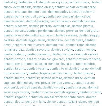
mutuabili
,
dentisti napoli
,
dentisti nova gorica
,
dentisti novara
,
dentisti
nuoro
,
dentisti olbia
,
dentisti on line
,
dentisti onesti
,
dentisti online
,
dentisti oristano
,
dentisti ostia
,
dentisti padova
,
dentisti palermo
,
dentisti parma
,
dentisti pavia
,
dentisti per bambini
,
dentisti per
bambini milano
,
dentisti perugia
,
dentisti pesaro
,
dentisti pescara
,
dentisti piacenza
,
dentisti pinerolo
,
dentisti pisa
,
dentisti pistoia
,
dentisti polonia
,
dentisti pordenone
,
dentisti potenza
,
dentisti prato
,
dentisti prezzi
,
dentisti prezzi bassi
,
dentisti ravenna
,
dentisti reggio
calabria
,
dentisti reggio emilia
,
dentisti rho
,
dentisti rijeka
,
dentisti
rimini
,
dentisti riuniti rovereto
,
dentisti rivoli
,
dentisti roma
,
dentisti
romania prezzi
,
dentisti rovereto
,
dentisti rovigno
,
dentisti rovigo
,
dentisti salerno
,
dentisti sanremo
,
dentisti saronno
,
dentisti sassari
,
dentisti savona
,
dentisti sesto san giovanni
,
dentisti settimo torinese
,
dentisti siena
,
dentisti siracusa
,
dentisti slovenia
,
dentisti sondrio
,
dentisti taranto
,
dentisti teramo
,
dentisti terni
,
dentisti torino
,
dentisti
torino economici
,
dentisti trapani
,
dentisti trento
,
dentisti treviso
,
dentisti trieste
,
dentisti tv
,
dentisti ucraina
,
dentisti udine
,
dentisti
ungheria
,
dentisti ungheria prezzi
,
dentisti varese
,
dentisti varese
economici
,
dentisti venezia
,
dentisti vercelli
,
dentisti verona
,
dentisti
verona e provincia
,
dentisti vicenza
,
dentisti vigevano
,
dentisti viterbo
,
dentisti zagabria
,
dentistico
,
devitalizzazione dente costo
,
doctor
dentist
,
doctor dentist milano
,
elenco dentisti italiani
,
elenco dentisti