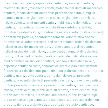
prezzi dentisti italiani
,
logo studio dentistico
,
low cost dentista
,
malattie dei denti
,
mascherina denti
,
materiale per dentisti
,
meccanico
dentista
,
medici dentisti
,
mese della prevenzione dentale
,
miglior
dentista milano
,
migliori dentisti croazia
,
migliori dentisti milano
,
milano dentista
,
mini impianti dentali
,
mobili studio dentistico
,
mutua
dentista
,
my dentista
,
nuove tecniche di implantologia dentale
,
odontoiatri
,
odontoiatria
,
odontoiatria estetica
,
odontoiatria low cost
,
odontoiatria padova
,
odontoiatria romania
,
odontoiatria sociale
,
odontotecnici
,
odontotecnico
,
ordine dei dentisti
,
ordine dei dentisti
italiani
,
ordine dei medici dentisti
,
ordine dentisti
,
ordine dentisti
italiani
,
ordine dentisti milano
,
ordine dentisti roma
,
ordine dentisti
torino
,
ordine medici dentisti
,
ordine medici dentisti italiani
,
ordine
medici dentisti milano
,
ortodontista
,
ospedale dentistico milano
,
ospedale dentistico roma
,
panoramica dentale
,
paoleschi dentista
firenze
,
paura del dentista
,
paura dentista
,
poltrona dentista
,
poltrona
dentista usata
,
ponte dentale
,
ponte dentale costo
,
preventivi
dentista
,
preventivi dentisti
,
preventivo dentista
,
preventivo dentista
on line
,
preventivo dentistico
,
prevenzione dentale
,
prezzi dentista
milano
,
prezzi dentisti
,
prezzi dentisti croazia
,
prezzi dentisti italia
,
prezzi dentisti milano
,
prezzi impianti dentali
,
prezzi implantologia
,
prezzi implantologia dentale
,
prezzo dentista
,
prodotti per dentisti
,
progettazione studi dentistici
,
progettazione studio dentistico
,