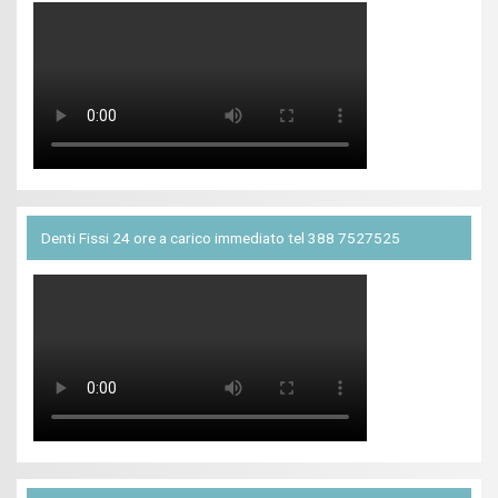
Denti Fissi 24 ore a carico immediato tel 388 7527525