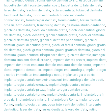
milano
,
elenco dentisti roma
,
elenco dentisti torino
,
estetica dentale
,
faccette dentali
,
faccette dentali costi
,
faccette denti
,
falsi dentisti
,
falso dentista
,
faschim dentista
,
fattura dentista
,
fobia del dentista
,
fondo est dentista
,
fondo est dentisti
,
fondo est dentisti
convenzionati
,
forniture per dentisti
,
forum dentisti
,
forum dentisti
croazia
,
foto dentista
,
franchising dentisti
,
gestione studio dentistico
,
giochi da dentista
,
giochi da dentista gratis
,
giochi dei dentisti
,
giochi
del dentista
,
giochi dentista
,
giochi dentista gratis
,
giochi di dentista
,
giochi di dentista gratis
,
giochi di dentista per bambini
,
giochi di
dentisti
,
giochi di dentisti gratis
,
giochi di fare il dentista
,
giochi gratis
del dentista
,
giochi gratis dentista
,
giochi gratis di dentista
,
gioco del
dentista
,
gioco dentista
,
idropulsore denti
,
igienista dentale
,
immagini
dentista
,
impianti dentali croazia
,
impianti dentali prezzi
,
impianti denti
,
impianti dentistici
,
impianto dentale
,
impianto dentale costo
,
impianto
denti
,
impianto dentistico
,
impiantologia
,
implantologia
,
implantologia
a carico immediato
,
implantologia costi
,
implantologia croazia
,
implantologia dentale controindicazioni
,
implantologia dentale costi
,
implantologia dentale croazia
,
implantologia dentale milano
,
implantologia dentale prezzi
,
implantologia dentale roma
,
implantologia dentale torino
,
implantologia dentaria
,
implantologia in
croazia
,
implantologia milano
,
Implantologia Roma
,
Implantologia
Torino
,
implantologia transmucosa
,
interventi dentistici
,
intervento
dentistico
,
laser dentista
,
laurea dentista
,
lavoro dentista
,
listino