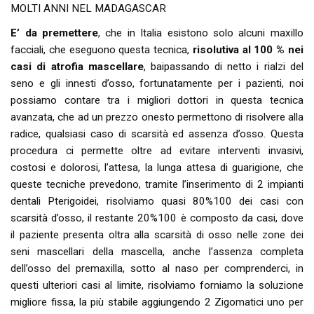
MOLTI ANNI NEL MADAGASCAR
E’ da premettere
, che in Italia esistono solo alcuni maxillo
facciali, che eseguono questa tecnica,
risolutiva al 100 % nei
casi di atrofia mascellare
, baipassando di netto i rialzi del
seno e gli innesti d’osso, fortunatamente per i pazienti, noi
possiamo contare tra i migliori dottori in questa tecnica
avanzata, che ad un prezzo onesto permettono di risolvere alla
radice, qualsiasi caso di scarsità ed assenza d’osso. Questa
procedura ci permette oltre ad evitare interventi invasivi,
costosi e dolorosi, l’attesa, la lunga attesa di guarigione, che
queste tecniche prevedono, tramite l’inserimento di 2 impianti
dentali Pterigoidei, risolviamo quasi 80%100 dei casi con
scarsità d’osso, il restante 20%100 è composto da casi, dove
il paziente presenta oltra alla scarsità di osso nelle zone dei
seni mascellari della mascella, anche l’assenza completa
dell’osso del premaxilla, sotto al naso per comprenderci, in
questi ulteriori casi al limite, risolviamo forniamo la soluzione
migliore fissa, la più stabile aggiungendo 2 Zigomatici uno per