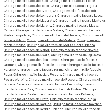
Chirurgo maxillo facciale Lazio
,
Chirurgo maxillo facciale Lecce
,
Chirurgo maxillo facciale Lecco
,
Chirurgo maxillo facciale Liguria
,
Chirurgo maxillo facciale Livorno
,
Chirurgo maxillo facciale Lodi
,
Chirurgo maxillo facciale Lombardia
,
Chirurgo maxillo facciale Lucca
,
Chirurgo maxillo facciale Macerata
,
Chirurgo maxillo facciale Mantova
,
Chirurgo maxillo facciale Marche
,
Chirurgo maxillo facciale Massa-
Carrara
,
Chirurgo maxillo facciale Matera
,
Chirurgo maxillo facciale
Medio Campidano
,
Chirurgo maxillo facciale Messina
,
Chirurgo maxillo
facciale Milano
,
Chirurgo maxillo facciale Modena
,
Chirurgo maxillo
facciale Molise
,
Chirurgo maxillo facciale Monza e della Brianza
,
Chirurgo maxillo facciale Napoli
,
Chirurgo maxillo facciale Novara
,
Chirurgo maxillo facciale Nuoro
,
Chirurgo maxillo facciale Ogliastra
,
Chirurgo maxillo facciale Olbia-Tempio
,
Chirurgo maxillo facciale
Oristano
,
Chirurgo maxillo facciale Padova
,
Chirurgo maxillo facciale
Palermo
,
Chirurgo maxillo facciale Parma
,
Chirurgo maxillo facciale
Pavia
,
Chirurgo maxillo facciale Perugia
,
Chirurgo maxillo facciale
Pesaro e Urbino
,
Chirurgo maxillo facciale Pescara
,
Chirurgo maxillo
facciale Piacenza
,
Chirurgo maxillo facciale Piemonte
,
Chirurgo
maxillo facciale Pisa
,
Chirurgo maxillo facciale Pistoia
,
Chirurgo
maxillo facciale Pordenone
,
Chirurgo maxillo facciale Potenza
,
Chirurgo maxillo facciale Prato
,
Chirurgo maxillo facciale Puglia
,
Chirurgo maxillo facciale Ragusa
,
Chirurgo maxillo facciale Ravenna
,
Chirurgo maxillo facciale Reggio Calabria
,
Chirurgo maxillo facciale