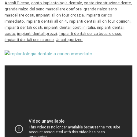
Ascoli Piceno
,
costo implantologia dentale
,
costo ricostruzione dente
,
grande rialzo del seno mascellare gonfiore
,
grande rialzo seno
mascellare costi
,
impianti all on four croazia
,
impianti carico
immediato
,
impianti dentali all on 4
,
impianti dentali all on four opinioni
,
impianti dentali costi
,
impianti dentali costi in italia
,
impianti dentali
costo
,
impianti dentali prezzi
,
impianti dentali senza bucare osso
,
impianti dentali senza osso
,
Uncategorized