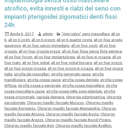
Implantologia senza osso mascellare
atrofico, evita innesti e rialzi del seno con
impianti pterigoidei zigomatici denti fissi
24h
Aprile 6, 2017
admin
"mini rialzo" seno mascellare
,
all on
6
,
all on 6 costi
,
all on 6 prezzi
,
all on 6 quanto costa
,
all on four arcata
superiore
,
all on four carico immediato
,
all on four costi
,
all on four
croazia
,
all on four croazia prezzi
,
all on four fissa senza finta gengiva
,
all on four forum
,
all on four implantologia
,
all on four in croazia
,
all on
four malo
,
all on four nobel
,
all on four nobel biocare
,
all on four prezzi
,
all on four prezzi croazia
,
all on four prezzi in croazia
,
all on four prezzi
italia
,
atrofia dei mascellari
,
atrofia gengivale cause
,
atrofia
mandibolare
,
atrofia ossea cause
,
atrofia ossea dentale
,
atrofia ossea
diffusa
,
atrofia ossea e gengivale
,
atrofia ossea mascellare
,
atrofia
ossea mascellare cause
,
atrofia ossea nelle zone edentule
,
atrofia
ossea orizzontale
,
capsula dentaria
,
chirurgia odontoiatrica
,
chirurgia
parodontale
,
Chirurgo maxillo facciale Abruzzo
,
Chirurgo maxillo
facciale Agrigento
,
Chirurgo maxillo facciale Alessandria
,
Chirurgo
maxillo facciale Ancona
,
Chirurgo maxillo facciale Aosta
,
Chirurgo
maxillo facciale Arezzo
,
Chirurgo maxillo facciale Ascoli Piceno
,
Chirurgo maxillo facciale Asti
,
Chirurgo maxillo facciale Avellino
,