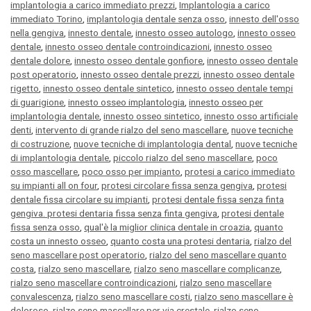
implantologia a carico immediato prezzi
,
Implantologia a carico
immediato Torino
,
implantologia dentale senza osso
,
innesto dell'osso
nella gengiva
,
innesto dentale
,
innesto osseo autologo
,
innesto osseo
dentale
,
innesto osseo dentale controindicazioni
,
innesto osseo
dentale dolore
,
innesto osseo dentale gonfiore
,
innesto osseo dentale
post operatorio
,
innesto osseo dentale prezzi
,
innesto osseo dentale
rigetto
,
innesto osseo dentale sintetico
,
innesto osseo dentale tempi
di guarigione
,
innesto osseo implantologia
,
innesto osseo per
implantologia dentale
,
innesto osseo sintetico
,
innesto osso artificiale
denti
,
intervento di grande rialzo del seno mascellare
,
nuove tecniche
di costruzione
,
nuove tecniche di implantologia dental
,
nuove tecniche
di implantologia dentale
,
piccolo rialzo del seno mascellare
,
poco
osso mascellare
,
poco osso per impianto
,
protesi a carico immediato
su impianti all on four
,
protesi circolare fissa senza gengiva
,
protesi
dentale fissa circolare su impianti
,
protesi dentale fissa senza finta
gengiva. protesi dentaria fissa senza finta gengiva
,
protesi dentale
fissa senza osso
,
qual'è la miglior clinica dentale in croazia
,
quanto
costa un innesto osseo
,
quanto costa una protesi dentaria
,
rialzo del
seno mascellare post operatorio
,
rialzo del seno mascellare quanto
costa
,
rialzo seno mascellare
,
rialzo seno mascellare complicanze
,
rialzo seno mascellare controindicazioni
,
rialzo seno mascellare
convalescenza
,
rialzo seno mascellare costi
,
rialzo seno mascellare è
doloroso
,
rialzo seno mascellare per via crestale
,
rialzo seno