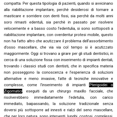
compatta. Per questa tipologia di pazienti, quando si avvicinano
alla riabilitazione implantare, perchè desiderosi di tornare a
masticare e sorridere con denti fissi, sia perchè da molti anni
soro rimasti edentuli, sia perchè in passato per risolvere
velocemente e a basso costo l’edentulia, si sono sottoposti a
riabilitazione implantare, con overdentur protesi mobile, questo
non ha fatto altro che acutizzare il problema dell’assorbimento
d’osso mascellare, che via via col tempo si è acutizzato
maggiormente. Oggi si trovano a girare per gli studi dentistici, in
cerca di una soluzione fissa con inserimento di impianti dentali,
trovando i classici studi con dentisti, che in specifica materia
non posseggono la conoscenza e l’esperienza di soluzioni
alternative e meno invasive, fatte di tecniche innovative e
complesse, come l’inserimento di impianti
Pterigoidei o
Zigomatici
, eseguiti da un chirurgo maxillo facciale, che
risolverebbero immediatamente l’edetulia, con carico
immediato, baipassando, la soluzione tradizionale senza
doversi più sottoporre ad innesti e rialzi del seno mascellare,
che per loro natura, sono interventi, lunghi, costosi, complessi,