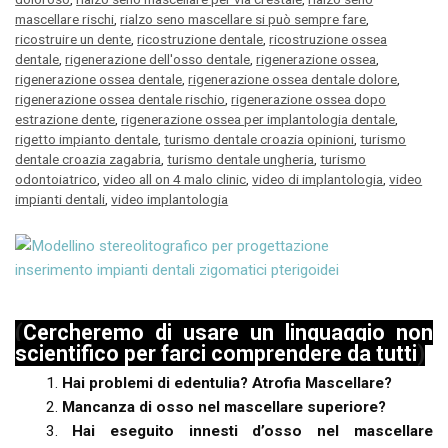
mascellare rischi
,
rialzo seno mascellare si può sempre fare
,
ricostruire un dente
,
ricostruzione dentale
,
ricostruzione ossea
dentale
,
rigenerazione dell'osso dentale
,
rigenerazione ossea
,
rigenerazione ossea dentale
,
rigenerazione ossea dentale dolore
,
rigenerazione ossea dentale rischio
,
rigenerazione ossea dopo
estrazione dente
,
rigenerazione ossea per implantologia dentale
,
rigetto impianto dentale
,
turismo dentale croazia opinioni
,
turismo
dentale croazia zagabria
,
turismo dentale ungheria
,
turismo
odontoiatrico
,
video all on 4 malo clinic
,
video di implantologia
,
video
impianti dentali
,
video implantologia
(
Cercheremo di usare un linguaggio non
scientifico per farci comprendere da tutti
)
Hai problemi di edentulia? Atrofia Mascellare?
Mancanza di osso nel mascellare superiore?
Hai eseguito innesti d’osso nel mascellare