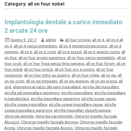
Category: all on four nobel
Implantologia dentale a carico immediato
2 arcate 24 ore
Giugno 9, 2017
admin
all four protesi
,
all on 4
,
all on 4 all
on 4
,
all on 4 carico immediato
,
all on 4 implantologia prezzi
,
all on 4
opinioni
,
all on 6
,
all on 6 costi
,
all on 6 prezzi
,
all on 6 quanto costa
,
all
on four
,
all on four arcata superiore
,
all on four carico immediato
,
all on
four costi
,
all on four fissa senza finta gengiva
,
all on four forum
,
all on
four nobel
,
all on four prezzi
,
all on four pro e contro
,
all on four
recensioni
,
all on four tutto su quattro
,
all on four video
,
all on six
,
all
on six costi
,
all on six immagini
,
all on six opinioni
,
all on six prezzi
,
all
on4
,
alternative al rialzo del seno mascellare
,
atrofia dei mascellari
,
atrofia del mascellare superiore
,
atrofia mascellare
,
atrofia mascellare
e mandibolare
,
atrofia mascellare superiore
,
atrofia ossea cause
,
atrofia ossea mascellare
,
atrofia ossea mascellare cause
,
atrofia
ossea mascellare superiore
,
atrofie mascellari classificazione
,
chirurgia dentale
,
chirurgia parodontale
,
Chirurgo maxillo facciale
Abruzzo
,
Chirurgo maxillo facciale Ancona
,
Chirurgo maxillo facciale
Aosta
,
Chirurgo maxillo facciale Arezzo
,
Chirurgo maxillo facciale