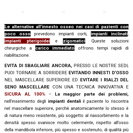
Le alternative all’innesto osseo nei casi di pazienti con
poco osso
prevedono impianti corti,
impianti inclinati
,
impianti pterigoidei
e
zigomatici
. Queste soluzioni
chirurgiche a
carico immediato
offrono tempi rapidi di
riabilitazione.
EVITA DI SBAGLIARE ANCORA,
PRESSO LE NOSTRE SEDI,
PUOI TORNARE A SORRIDERE
EVITANDO INNESTI D’OSSO
NEL MASCELLARE SUPERIORE ED
EVITARE I RIALZI DEL
SENO MASCELLARE
CON UNA TECNICA INNOVATIVA E
SICURA AL 100%
–
La maggior parte dei problemi,
nell’inserimento degli
impianti dentali
il paziente lo riscontra
nel mascellare superiore, perchè anatomicamente lo stesso è
di natura meno resistente, più soggetto al riassorbimento e la
densità spesso svanisce molto celermente, rispetto all’osso
della mandibola inferiore, più spesso e sostenuto, di qualità più