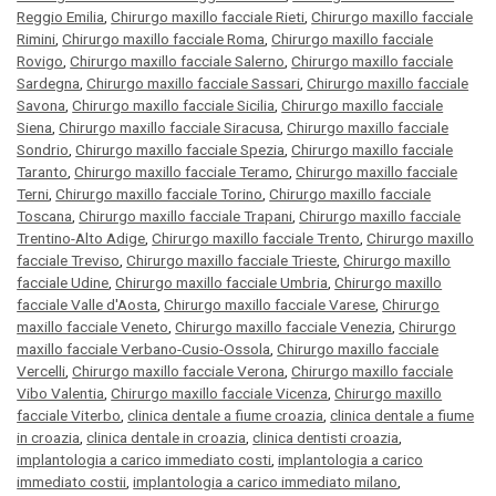
Reggio Emilia
,
Chirurgo maxillo facciale Rieti
,
Chirurgo maxillo facciale
Rimini
,
Chirurgo maxillo facciale Roma
,
Chirurgo maxillo facciale
Rovigo
,
Chirurgo maxillo facciale Salerno
,
Chirurgo maxillo facciale
Sardegna
,
Chirurgo maxillo facciale Sassari
,
Chirurgo maxillo facciale
Savona
,
Chirurgo maxillo facciale Sicilia
,
Chirurgo maxillo facciale
Siena
,
Chirurgo maxillo facciale Siracusa
,
Chirurgo maxillo facciale
Sondrio
,
Chirurgo maxillo facciale Spezia
,
Chirurgo maxillo facciale
Taranto
,
Chirurgo maxillo facciale Teramo
,
Chirurgo maxillo facciale
Terni
,
Chirurgo maxillo facciale Torino
,
Chirurgo maxillo facciale
Toscana
,
Chirurgo maxillo facciale Trapani
,
Chirurgo maxillo facciale
Trentino-Alto Adige
,
Chirurgo maxillo facciale Trento
,
Chirurgo maxillo
facciale Treviso
,
Chirurgo maxillo facciale Trieste
,
Chirurgo maxillo
facciale Udine
,
Chirurgo maxillo facciale Umbria
,
Chirurgo maxillo
facciale Valle d'Aosta
,
Chirurgo maxillo facciale Varese
,
Chirurgo
maxillo facciale Veneto
,
Chirurgo maxillo facciale Venezia
,
Chirurgo
maxillo facciale Verbano-Cusio-Ossola
,
Chirurgo maxillo facciale
Vercelli
,
Chirurgo maxillo facciale Verona
,
Chirurgo maxillo facciale
Vibo Valentia
,
Chirurgo maxillo facciale Vicenza
,
Chirurgo maxillo
facciale Viterbo
,
clinica dentale a fiume croazia
,
clinica dentale a fiume
in croazia
,
clinica dentale in croazia
,
clinica dentisti croazia
,
implantologia a carico immediato costi
,
implantologia a carico
immediato costii
,
implantologia a carico immediato milano
,