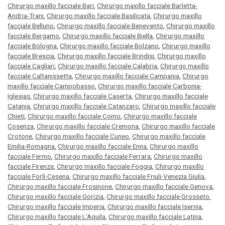
Chirurgo maxillo facciale Bari
,
Chirurgo maxillo facciale Barletta-
Andria-Trani
,
Chirurgo maxillo facciale Basilicata
,
Chirurgo maxillo
facciale Belluno
,
Chirurgo maxillo facciale Benevento
,
Chirurgo maxillo
facciale Bergamo
,
Chirurgo maxillo facciale Biella
,
Chirurgo maxillo
facciale Bologna
,
Chirurgo maxillo facciale Bolzano
,
Chirurgo maxillo
facciale Brescia
,
Chirurgo maxillo facciale Brindisi
,
Chirurgo maxillo
facciale Cagliari
,
Chirurgo maxillo facciale Calabria
,
Chirurgo maxillo
facciale Caltanissetta
,
Chirurgo maxillo facciale Campania
,
Chirurgo
maxillo facciale Campobasso
,
Chirurgo maxillo facciale Carbonia-
Iglesias
,
Chirurgo maxillo facciale Caserta
,
Chirurgo maxillo facciale
Catania
,
Chirurgo maxillo facciale Catanzaro
,
Chirurgo maxillo facciale
Chieti
,
Chirurgo maxillo facciale Como
,
Chirurgo maxillo facciale
Cosenza
,
Chirurgo maxillo facciale Cremona
,
Chirurgo maxillo facciale
Crotone
,
Chirurgo maxillo facciale Cuneo
,
Chirurgo maxillo facciale
Emilia-Romagna
,
Chirurgo maxillo facciale Enna
,
Chirurgo maxillo
facciale Fermo
,
Chirurgo maxillo facciale Ferrara
,
Chirurgo maxillo
facciale Firenze
,
Chirurgo maxillo facciale Foggia
,
Chirurgo maxillo
facciale Forlì-Cesena
,
Chirurgo maxillo facciale Friuli-Venezia Giulia
,
Chirurgo maxillo facciale Frosinone
,
Chirurgo maxillo facciale Genova
,
Chirurgo maxillo facciale Gorizia
,
Chirurgo maxillo facciale Grosseto
,
Chirurgo maxillo facciale Imperia
,
Chirurgo maxillo facciale Isernia
,
Chirurgo maxillo facciale L'Aquila
,
Chirurgo maxillo facciale Latina
,