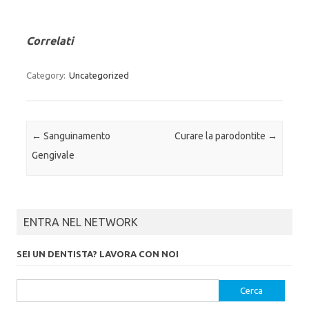
Correlati
Category:
Uncategorized
Post navigation
←
Sanguinamento
Curare la parodontite
→
Gengivale
ENTRA NEL NETWORK
SEI UN DENTISTA? LAVORA CON NOI
Ricerca per: