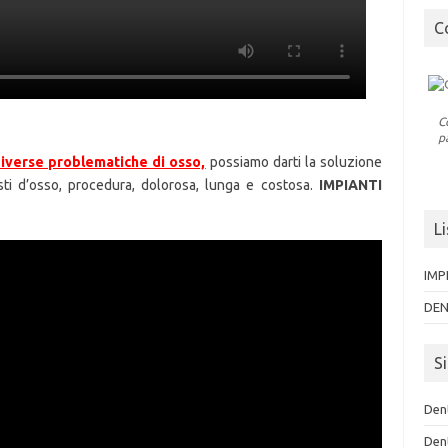
C
C
p
diverse problematiche di osso,
possiamo darti la soluzione
esti d’osso, procedura, dolorosa, lunga e costosa.
IMPIANTI
Li
IMP
DEN
Si
Den
Den