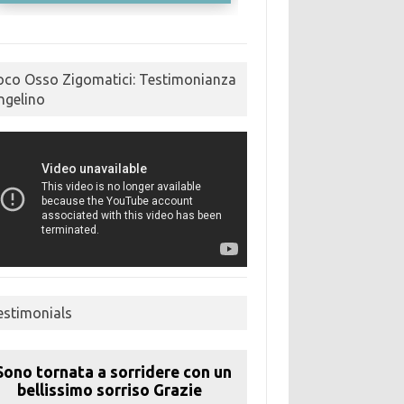
oco Osso Zigomatici: Testimonianza
ngelino
estimonials
Sono tornata a sorridere con un
bellissimo sorriso Grazie