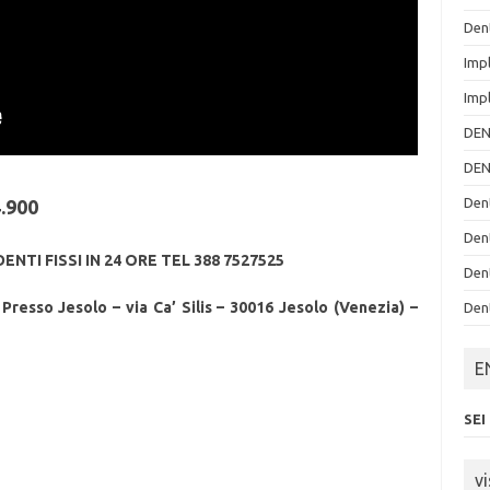
Den
Imp
Imp
DEN
DEN
Den
4.900
Den
NTI FISSI IN 24 ORE TEL 388 7527525
Den
sso Jesolo – via Ca’ Silis – 30016 Jesolo (Venezia) –
Den
E
SEI
vi