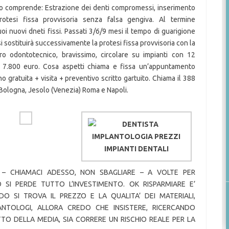
ro comprende: Estrazione dei denti compromessi, inserimento
rotesi fissa provvisoria senza falsa gengiva. Al termine
tuoi nuovi dneti fissi. Passati 3/6/9 mesi il tempo di guarigione
si sostituirà successivamente la protesi fissa provvisoria con la
tro odontotecnico, bravissimo, circolare su impianti con 12
e 7.800 euro. Cosa aspetti chiama e fissa un’appuntamento
 gratuita + visita + preventivo scritto gartuito. Chiama il 388
Bologna, Jesolo (Venezia) Roma e Napoli.
SI – CHIAMACI ADESSO, NON SBAGLIARE – A VOLTE PER
 SI PERDE TUTTO L’INVESTIMENTO. OK RISPARMIARE E’
 SI TROVA IL PREZZO E LA QUALITA’ DEI MATERIALI,
LANTOLOGI, ALLORA CREDO CHE INSISTERE, RICERCANDO
TO DELLA MEDIA, SIA CORRERE UN RISCHIO REALE PER LA