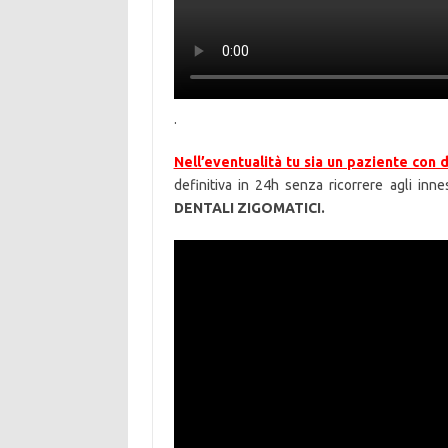
.
Nell’eventualità tu sia un paziente con 
definitiva in 24h senza ricorrere agli inn
DENTALI ZIGOMATICI.