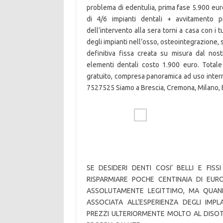
problema di edentulia, prima fase 5.900 eu
di 4/6 impianti dentali + avvitamento p
dell’intervento alla sera torni a casa con i 
degli impianti nell’osso, osteointegrazione, 
definitiva fissa creata su misura dal nos
elementi dentali costo 1.900 euro. Total
gratuito, compresa panoramica ad uso interno
7527525 Siamo a Brescia, Cremona, Milano, 
SE DESIDERI DENTI COSI’ BELLI E FIS
RISPARMIARE POCHE CENTINAIA DI EURO
ASSOLUTAMENTE LEGITTIMO, MA QUANDO
ASSOCIATA ALL’ESPERIENZA DEGLI IMP
PREZZI ULTERIORMENTE MOLTO AL DISOT