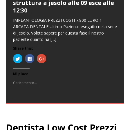
struttura a jesolo alle 09 esce alle
12:30
IMPLANTOLOGIA PREZZI COSTI 7.800 EURO 1
ARCATA DENTALE Ultimo Paziente eseguito nella sede
di Jesolo. Volete sapere per questa fase il nostro
paziente quanto ha
[…]
Share this:
F
F
F
a
a
a
i
i
i
c
c
c
l
l
l
Mi piace:
i
i
i
c
c
c
q
p
q
Caricamento...
u
e
u
i
r
i
p
c
p
e
o
e
r
n
r
c
d
c
o
i
o
n
v
n
d
i
d
i
d
i
v
e
v
Dentista Low Cost Prezzi
i
r
i
d
e
d