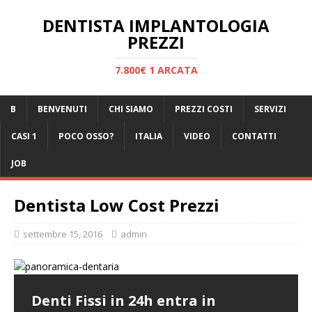
DENTISTA IMPLANTOLOGIA
PREZZI
7.800€ 1 ARCATA
B
BENVENUTI
CHI SIAMO
PREZZI COSTI
SERVIZI
CASI 1
POCO OSSO?
ITALIA
VIDEO
CONTATTI
JOB
Dentista Low Cost Prezzi
settembre 15, 2016
admin
Denti Fissi in 24h entra in