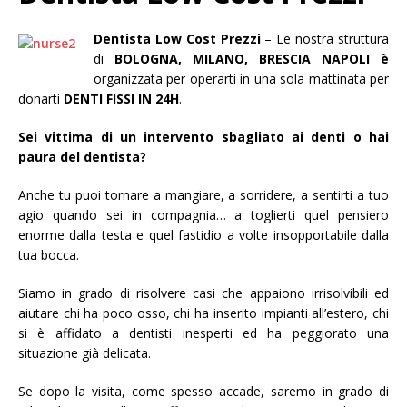
e
s
e
r
u
r
e
F
e
s
a
s
Dentista Low Cost Prezzi
– Le nostra struttura
u
c
u
T
e
G
di
BOLOGNA, MILANO, BRESCIA NAPOLI è
w
b
o
organizzata per operarti in una sola mattinata per
i
o
o
t
o
g
donarti
DENTI FISSI IN 24H
.
t
k
l
e
(
e
r
S
+
(
i
(
Sei vittima di un intervento sbagliato ai denti o hai
S
a
S
i
p
i
paura del dentista?
a
r
a
p
e
p
r
i
r
Anche tu puoi tornare a mangiare, a sorridere, a sentirti a tuo
e
n
e
i
u
i
agio quando sei in compagnia… a toglierti quel pensiero
n
n
n
u
a
u
enorme dalla testa e quel fastidio a volte insopportabile dalla
n
n
n
a
u
a
tua bocca.
n
o
n
u
v
u
o
a
o
Siamo in grado di risolvere casi che appaiono irrisolvibili ed
v
f
v
a
i
a
aiutare chi ha poco osso, chi ha inserito impianti all’estero, chi
f
n
f
i
e
i
si è affidato a dentisti inesperti ed ha peggiorato una
n
s
n
e
t
e
situazione già delicata.
s
r
s
t
a
t
r
)
r
Se dopo la visita, come spesso accade, saremo in grado di
a
a
)
)