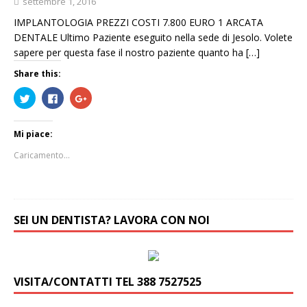
settembre 1, 2016
r
)
r
a
a
IMPLANTOLOGIA PREZZI COSTI 7.800 EURO 1 ARCATA
)
)
DENTALE Ultimo Paziente eseguito nella sede di Jesolo. Volete
sapere per questa fase il nostro paziente quanto ha
[…]
Share this:
F
F
F
a
a
a
i
i
i
c
c
c
l
l
l
Mi piace:
i
i
i
c
c
c
q
p
q
Caricamento...
u
e
u
i
r
i
p
c
p
e
o
e
r
n
r
c
d
c
o
i
o
SEI UN DENTISTA? LAVORA CON NOI
n
v
n
d
i
d
i
d
i
v
e
v
i
r
i
d
e
d
e
s
e
r
u
r
VISITA/CONTATTI TEL 388 7527525
e
F
e
s
a
s
u
c
u