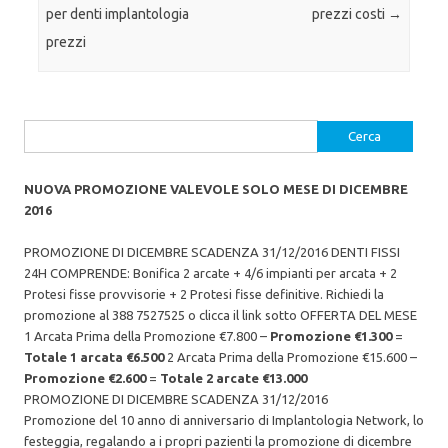
e
F
e
per denti implantologia
prezzi costi
→
s
a
s
u
c
u
prezzi
T
e
G
w
b
o
i
o
o
t
o
g
t
k
l
e
(
e
r
S
+
(
i
(
Ricerca
S
a
S
i
p
i
per:
a
r
a
p
e
p
r
i
NUOVA PROMOZIONE VALEVOLE SOLO MESE DI DICEMBRE
r
e
n
e
2016
i
u
i
n
n
n
u
a
u
n
n
n
PROMOZIONE DI DICEMBRE SCADENZA 31/12/2016 DENTI FISSI
a
u
a
n
o
24H COMPRENDE: Bonifica 2 arcate + 4/6 impianti per arcata + 2
n
u
v
u
Protesi fisse provvisorie + 2 Protesi fisse definitive. Richiedi la
o
a
o
v
f
v
promozione al 388 7527525 o clicca il link sotto OFFERTA DEL MESE
a
i
a
f
n
f
1 Arcata Prima della Promozione
€
7.800 –
Promozione
€
1.300
=
i
e
i
n
s
Totale 1 arcata
€
6.500
2 Arcata Prima della Promozione
€15.6
00 –
n
e
t
e
Promozione
€2
.600
=
Totale 2 arcate
€13
.000
s
r
s
t
a
t
PROMOZIONE DI DICEMBRE SCADENZA 31/12/2016
r
)
r
a
a
Promozione del 10 anno di anniversario di Implantologia Network, lo
)
)
festeggia, regalando a i propri pazienti la promozione di dicembre