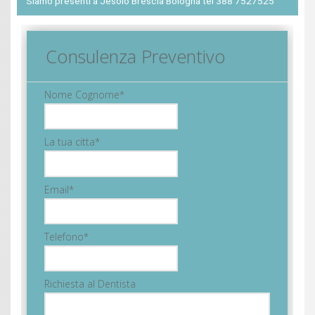
Siamo presenti a Jesolo Brescia Bologna tel 388 7527525