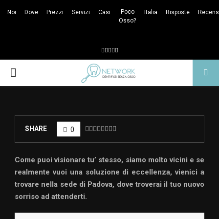
Poco
Noi
Dove
Prezzi
Servizi
Casi
Italia
Risposte
Recens
Osso?
Facebook
Twitter
Tumblr
Youtube
Whatsapp
PRIMARY
MENU
SHARE
0
Come puoi visionare tu’ stesso, siamo molto vicini e se
realmente vuoi una soluzione di eccellenza, vienici a
trovare nella sede di Padova, dove troverai il tuo nuovo
sorriso ad attenderti.