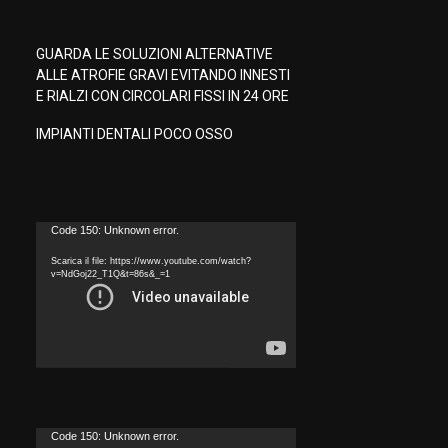
GUARDA LE SOLUZIONI ALTERNATIVE
ALLE ATROFIE GRAVI EVITANDO INNESTI
E RIALZI CON CIRCOLARI FISSI IN 24 ORE
IMPIANTI DENTALI POCO OSSO
V
Code 150: Unknown error.
i
Scarica il file: https://www.youtube.com/watch?
d
v=NdGoj22_T1Q&t=86s&_=1
e
o
P
l
a
y
e
V
Code 150: Unknown error.
r