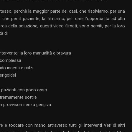
stesso, perchè la maggior parte dei casi, che risolviamo, per una
che per il paziente, la filmiamo, per dare l’opportunità ad altri
erca della soluzione, questi video filmati, sono serviti, per la loro
à di:
intervento, la loro manualità e bravura
a complessa
ndo innesti e rialzi
erigoidei
 in pazienti con poco osso
estremamente sottile
ari provvisori senza gengiva
are e toccare con mano attraverso tutti gli interventi Veri di altri