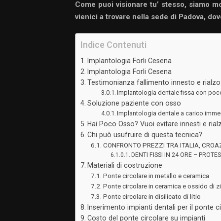
Come puoi visionare tu’ stesso, siamo mo
vienici a trovare nella sede di Padova, dov
Indice Contenuti
Implantologia Forli Cesena
Implantologia Forli Cesena
Testimonianza fallimento innesto e rialzo
Implantologia dentale fissa con po
Soluzione paziente con osso
Implantologia dentale a carico imme
Hai Poco Osso? Vuoi evitare innesti e rialz
Chi può usufruire di questa tecnica?
CONFRONTO PREZZI TRA ITALIA, CROAZI
DENTI FISSI IN 24 ORE – PROT
Materiali di costruzione
Ponte circolare in metallo e ceramica
Ponte circolare in ceramica e ossido di zi
Ponte circolare in disilicato di litio
Inserimento impianti dentali per il ponte c
Costo del ponte circolare su impianti