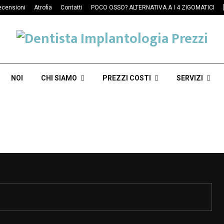
ecensioni
Atrofia
Contatti
POCO OSSO? ALTERNATIVA A I 4 ZIGOMATICI
NOI
CHI SIAMO
PREZZI COSTI
SERVIZI