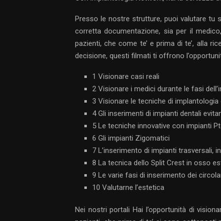
Presso le nostre strutture, puoi valutare tu 
corretta documentazione, sia per il medico, 
pazienti, che come te’ e prima di te’, alla ric
decisione, questi filmati ti offrono l’opportunit
1 Visionare casi reali
2 Visionare i medici durante le fasi dell’
3 Visionare le tecniche di implantologi
4 Gli inserimenti di impianti dentali evita
5 Le tecniche innovative con impianti Pt
6 Gli impianti Zigomatici
7 L’inserimento di impianti trasversali,
8 La tecnica dello Split Crest in osso 
9 Le varie fasi di inserimento dei circol
10 Valutarne l’estetica
Nei nostri portali Hai l’opportunità di vision