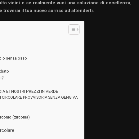
lto vicini e se realmente vuoi una soluzione di eccellenza,
e troverai il tuo nuovo sorriso ad attenderti.
co o senza osso
diato
i?
A E I NOSTRI PREZZI IN VERDE
ESI CIRCOLARE PROVVISORIA SENZA GENGIVA
rconio (zirconia)
ircolare