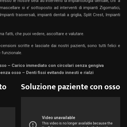
presso le nostre sedi ad interventi di implantologia dentale, chi’ a
ascellare si e’ sottoposto ad interventi di impianti Zigomatici,
pianti trasversali, impianti dentali a griglia, Split Crest, Impianti
ma fatti, che puoi vedere, ascoltare e valutare.
ecensioni scritte e lasciate dai nostri pazienti, sono tutti felici e
e funzionale.
osso – Carico immediato con circolari senza gengiva
enza osso – Denti fissi evitando innesti e rialzi
to
Soluzione paziente con osso