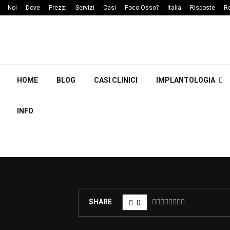
Noi
Dove
Prezzi
Servizi
Casi
Poco Osso?
Italia
Risposte
R
HOME
BLOG
CASI CLINICI
IMPLANTOLOGIA
INFO
SHARE
0