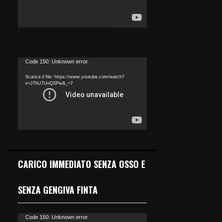
o
P
l
a
y
e
V
Code 150: Unknown error.
r
i
Scarica il file: https://www.youtube.com/watch?
d
v=J7hU7UnQSPw&_=7
e
o
P
l
a
y
e
CARICO IMMEDIATO SENZA OSSO E
r
SENZA GENGIVA FINTA
V
Code 150: Unknown error.