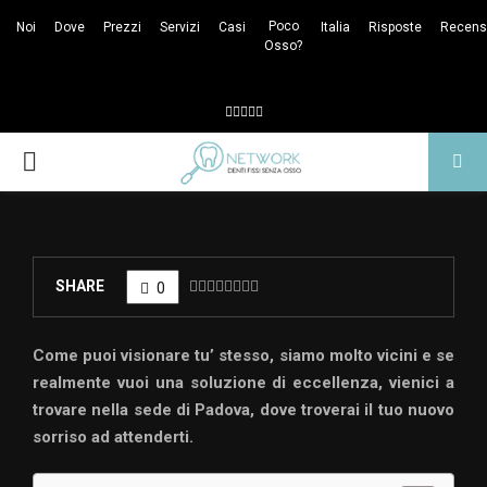
Poco
Noi
Dove
Prezzi
Servizi
Casi
Italia
Risposte
Recens
Osso?
Facebook
Twitter
Tumblr
Youtube
Whatsapp
PRIMARY
MENU
SHARE
0
Come puoi visionare tu’ stesso, siamo molto vicini e se
realmente vuoi una soluzione di eccellenza, vienici a
trovare nella sede di Padova, dove troverai il tuo nuovo
sorriso ad attenderti.