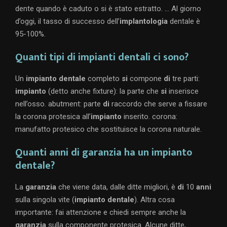
dente quando è caduto o si è stato estratto. … Al giorno
d’oggi, il tasso di successo dell’
implantologia
dentale è
95-100%.
Quanti tipi di impianti dentali ci sono?
Un
impianto dentale
completo
si
compone
di
tre parti:
impianto
(detto anche fixture): la parte che
si
inserisce
nell’osso. abutment: parte
di
raccordo che serve a fissare
la corona protesica all’
impianto
inserito. corona:
manufatto protesico che sostituisce la corona naturale.
Quanti anni di garanzia ha un impianto
dentale?
La
garanzia
che viene data, dalle ditte migliori, è
di
10
anni
sulla singola vite (
impianto dentale
). Altra cosa
importante: fai attenzione e chiedi sempre anche la
garanzia
sulla componente protesica. Alcune ditte,