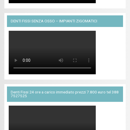
DENTI FISSI SENZA OSSO – IMPIANTI ZIGOMATICI
Denti Fissi 24 ore a carico immediato prezzi 7.800 euro tel 388
7527525