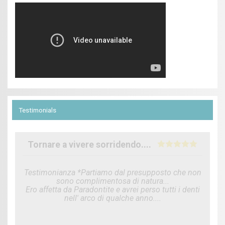
Testimonials
Tornare a vivere sorridendo....
Testimonianza *Partiamo dal presupposto che non
sono complimentosa di natura...
Ero affetta da Paradontite e avrei perso tutti i denti
nell' arco di qualche anno....